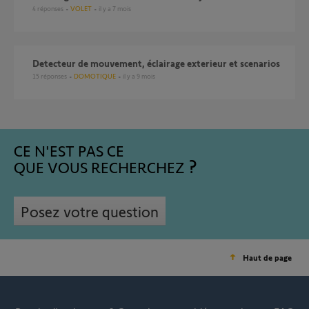
4
réponses
VOLET
il y a 7 mois
Detecteur de mouvement, éclairage exterieur et scenarios
15
réponses
DOMOTIQUE
il y a 9 mois
CE N'EST PAS CE
QUE VOUS RECHERCHEZ
Posez votre question
Haut de page