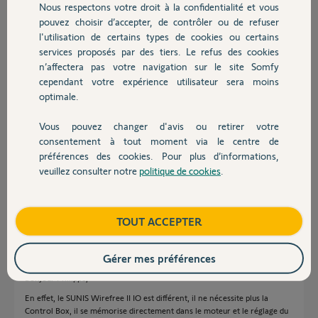
Nous respectons votre droit à la confidentialité et vous
Chauffage
Philippe B.
pouvez choisir d’accepter, de contrôler ou de refuser
il y a environ 7 ans
l'utilisation de certains types de cookies ou certains
Participer au fil de discussion
services proposés par des tiers. Le refus des cookies
Autres produits
n’affectera pas votre navigation sur le site Somfy
cependant votre expérience utilisateur sera moins
optimale.
Réponses
Vous pouvez changer d'avis ou retirer votre
Devis avec un pro
consentement à tout moment via le centre de
Bonjour,
préférences des cookies. Pour plus d’informations,
Pouvez-vous nous donner la réf de votre appareil, il semblerait qu'il y ait
veuillez consulter notre
politique de cookies
.
Contact
non compatibilité avec le moteur
Anonyme
il y a environ 7 ans
Boutique
TOUT ACCEPTER
Gérer mes préférences
Bonjour Philippe,
En effet, le SUNIS Wirefree II IO est différent, il ne nécessite plus la
Control Box, il se mémorise directement dans le moteur et le réglage du