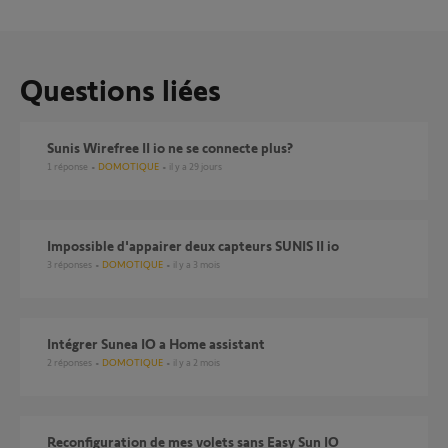
Questions liées
Sunis Wirefree II io ne se connecte plus?
1
réponse
DOMOTIQUE
il y a 29 jours
Impossible d'appairer deux capteurs SUNIS II io
3
réponses
DOMOTIQUE
il y a 3 mois
Intégrer Sunea IO a Home assistant
2
réponses
DOMOTIQUE
il y a 2 mois
Reconfiguration de mes volets sans Easy Sun IO