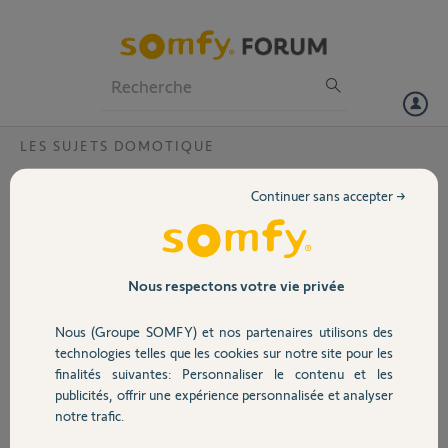
Particuliers
Professionnels
Forum
LES SUJETS DOMOTIQUE
Volet
Télécommande Serénity pour portail
Continuer sans accepter →
SGA6000
Portail
Je cherche à faire apprendre à ma télécommande serenity, acheté
d'occasion, l'ouverture de mon portail. J'ai essayé la procédure
Garage
présente sur ma Tahoma et aussi de le faire reconnaitre directement
Nous respectons votre vie privée
sur le portail mais je n'ai aucune reconnaissance possible. Que faire ?
Nous (Groupe SOMFY) et nos partenaires utilisons des
Sécurité
Olivier V.
technologies telles que les cookies sur notre site pour les
il y a environ 7 ans
finalités suivantes: Personnaliser le contenu et les
Participer au fil de discussion
publicités, offrir une expérience personnalisée et analyser
Domotique
notre trafic.