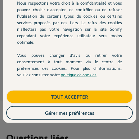
Nous respectons votre droit à la confidentialité et vous
Chauffage
Réponses
pouvez choisir d’accepter, de contrôler ou de refuser
l'utilisation de certains types de cookies ou certains
services proposés par des tiers. Le refus des cookies
Autres produits
n’affectera pas votre navigation sur le site Somfy
Cette télécommande est une télécommande relais et d'alarme Sérénity et
lanceur scénario.
cependant votre expérience utilisateur sera moins
Elle est nullement adaptée à une commande de portail.
optimale.
Elle vous servira à transmettre les données du boitier SGA vers Tahoma
afin d'intégrer le SGA à Tahoma.
Vous pouvez changer d'avis ou retirer votre
Devis avec un pro
Suivez point par point les indications sur Tahoma.
consentement à tout moment via le centre de
préférences des cookies. Pour plus d’informations,
Anonyme
veuillez consulter notre
politique de cookies
.
il y a environ 7 ans
Contact
Boutique
TOUT ACCEPTER
Gérer mes préférences
Questions liées