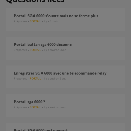
Portail SGA 6000 s'ouvre mais ne se ferme plus
2
réponses
PORTAIL
il y a 5 mois
Portail battan sga 6000 déconne
8
réponses
PORTAIL
il y a environ un an
Enregistrer SGA 6000 avec une telecommande relay
7
réponses
PORTAIL
il y a environ 2 ans
Portail sga 6000 ?
2
réponses
PORTAIL
il y a environ un an
portail SGA 6000 reste ouvert