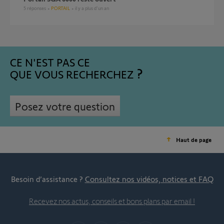
5
réponses
PORTAIL
il y a plus d'un an
CE N'EST PAS CE
QUE VOUS RECHERCHEZ
Posez votre question
Haut de page
Besoin d’assistance ?
Consultez nos vidéos, notices et FAQ
Recevez nos actus, conseils et bons plans par email !