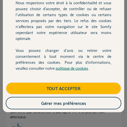
22 h 55 fin appel tél central
Nous respectons votre droit à la confidentialité et vous
Chauffage
pouvez choisir d’accepter, de contrôler ou de refuser
22 h 56 Mise OFF alarme
l'utilisation de certains types de cookies ou certains
je n'ai reçu aucun message tél de l'alarme ,sur mon portable , le N°
services proposés par des tiers. Le refus des cookies
Autres produits
est correct sur la centrale
n’affectera pas votre navigation sur le site Somfy
Merci
cependant votre expérience utilisateur sera moins
Cordialement
optimale.
Luc E.
Vous pouvez changer d'avis ou retirer votre
Devis avec un pro
il y a environ 7 ans
consentement à tout moment via le centre de
Participer au fil de discussion
préférences des cookies. Pour plus d’informations,
veuillez consulter notre
politique de cookies
.
Contact
Réponses
Boutique
TOUT ACCEPTER
Gérer mes préférences
Bonjour
Quel est le type du détecteur et quel âge a-t'il ? Il se peut qu'il soit
défectueux.