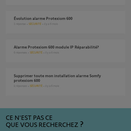
Évolution alarme Protexiom 600
1
réponse
SÉCURITÉ
il y a 6 mois
Alarme Protexiom 600 module IP Réparabilité?
6
réponses
SÉCURITÉ
il y a 6 mois
Supprimer toute mon installation alarme Somfy
protexiom 600
4
réponses
SÉCURITÉ
il y a 6 mois
CE N'EST PAS CE
QUE VOUS RECHERCHEZ