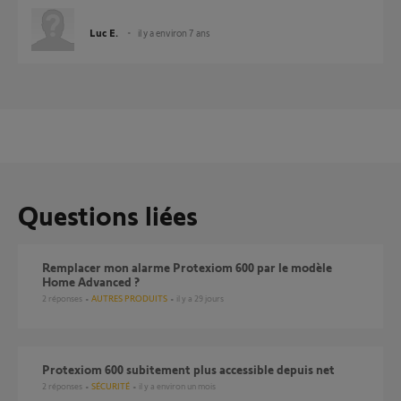
Luc E.
il y a environ 7 ans
Questions liées
Remplacer mon alarme Protexiom 600 par le modèle
Home Advanced ?
2
réponses
AUTRES PRODUITS
il y a 29 jours
Protexiom 600 subitement plus accessible depuis net
2
réponses
SÉCURITÉ
il y a environ un mois