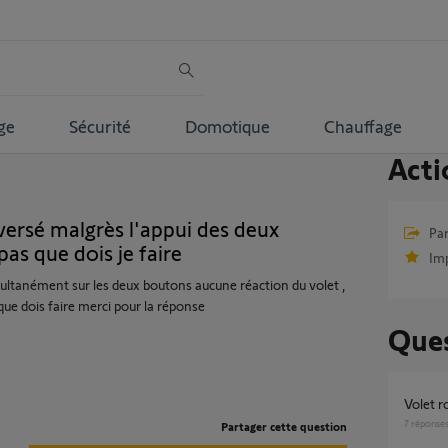
ge
Sécurité
Domotique
Chauffage
Acti
ersé malgrès l'appui des deux
Par
pas que dois je faire
Im
ultanément sur les deux boutons aucune réaction du volet ,
ue dois faire merci pour la réponse
Ques
Volet 
7
réponse
Partager cette question