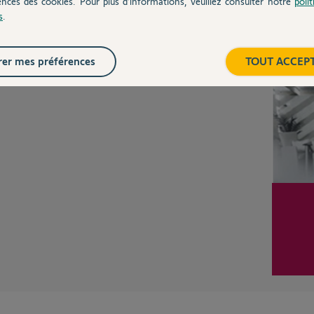
ences des cookies. Pour plus d’informations, veuillez consulter notre
poli
s
.
Inter
er mes préférences
TOUT ACCEP