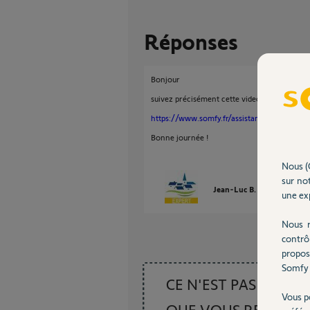
Réponses
Bonjour
suivez précisément cette video:
https://www.somfy.fr/assistance/videos/vol
Bonne journée !
Nous (
sur not
Jean-Luc B.
il y a presqu
une exp
Nous r
contrô
propos
Somfy 
CE N'EST PAS CE
Vous p
QUE VOUS RECHER