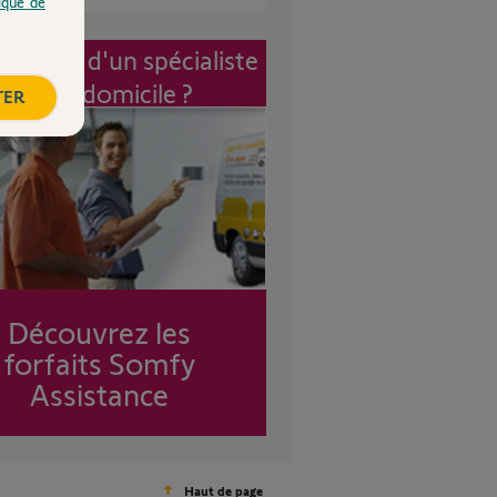
tique de
vention d'un spécialiste
à mon domicile ?
TER
Découvrez les
forfaits Somfy
Assistance
Haut de page