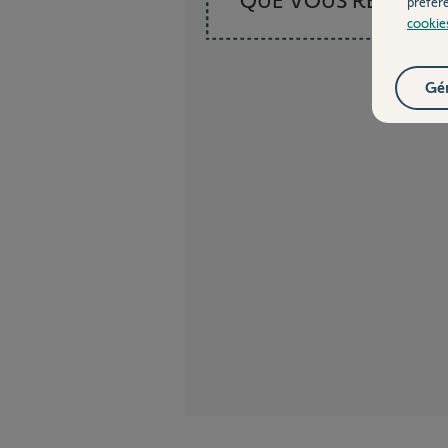
préfér
cookie
Gér