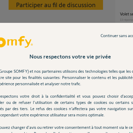
Participer au fil de discussion
Volet 
13
répons
Continuer sans ac
Appairage Tahoma switch avec Volet roulant
IO sans
et-roulant#vide...
17
répons
Nous respectons votre vie privée
Groupe SOMFY) et nos partenaires utilisons des technologies telles que les 
Problème de réinitialisation d'un volet solaire
re site pour les finalités suivantes: Personnaliser le contenu et les publicités
RTS
e 7 ans
érience personnalisée et analyser notre trafic.
1
réponse
espectons votre droit à la confidentialité et vous pouvez choisir d’accep
ler ou de refuser l'utilisation de certains types de cookies ou certains s
Téléc
és par des tiers. Le refus des cookies n’affectera pas votre navigation sur 
0
réponse
cependant votre expérience utilisateur sera moins optimale.
ouvez changer d'avis ou retirer votre consentement à tout moment via le ce
Posez votre question
CHEZ