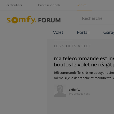
Particuliers
Professionnels
Forum
Volet
Portail
Gara
LES SUJETS VOLET
ma telecommande est inv
boutos le volet ne réagit 
télécommande Telis rts en appuyant sim
même si je le débranche et reconnecte .q
didier V.
il y a presque 7 ans