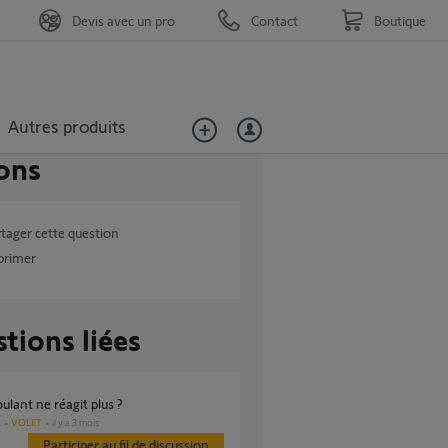
Devis avec un pro
Contact
Boutique
Autres produits
ons
tager cette question
primer
tions liées
roulant ne réagit plus ?
VOLET
il y a 3 mois
s
Participer au fil de discussion