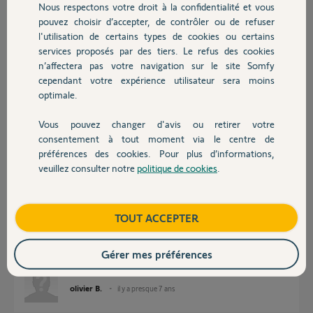
Nous respectons votre droit à la confidentialité et vous
Chauffage
pouvez choisir d’accepter, de contrôler ou de refuser
l'utilisation de certains types de cookies ou certains
Réponses
services proposés par des tiers. Le refus des cookies
Autres produits
n’affectera pas votre navigation sur le site Somfy
cependant votre expérience utilisateur sera moins
Bonjour
optimale.
Quelle application ?
Vous pouvez changer d'avis ou retirer votre
Bonne journée !
Devis avec un pro
consentement à tout moment via le centre de
préférences des cookies. Pour plus d’informations,
Jean-Luc B.
il y a presque 7 ans
veuillez consulter notre
politique de cookies
.
Contact
Boutique
TOUT ACCEPTER
Bonjour Jean-Luc
l'application Somfy TAHOMA. Toujours impossible à se connecter dessus
(mon épouse y arrive sans problème elle avec son iphone)
Gérer mes préférences
Merci à vous
olivier B.
il y a presque 7 ans