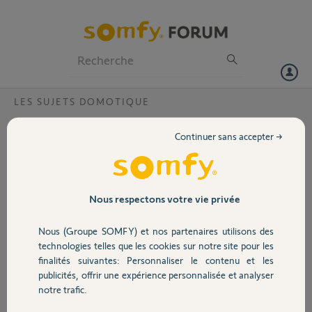
Particuliers
Professionnels
Forum
LES SUJETS DOMOTIQUE
Volet
application somfy iphone 11 pro
Continuer sans accepter →
Bonjour
Portail
Je viens d'acquérir le dernier iphone 11 pro max....et depuis
impossible de me connecter à l'application sur le téléphone....est-ce
Garage
Nous respectons votre vie privée
normal ? Quelqu'un d'autre dans ce cas là ?
Nous (Groupe SOMFY) et nos partenaires utilisons des
Merci
Sécurité
technologies telles que les cookies sur notre site pour les
finalités suivantes: Personnaliser le contenu et les
olivier B.
publicités, offrir une expérience personnalisée et analyser
il y a presque 7 ans
Domotique
notre trafic.
Participer au fil de discussion