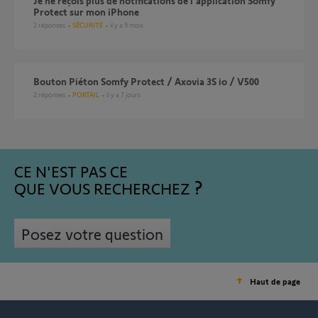
Je ne reçois plus de notifications de l’application Somfy
Protect sur mon iPhone
2
réponses
SÉCURITÉ
il y a 9 mois
Bouton Piéton Somfy Protect / Axovia 3S io / V500
2
réponses
PORTAIL
il y a 7 jours
CE N'EST PAS CE
QUE VOUS RECHERCHEZ
Posez votre question
Haut de page