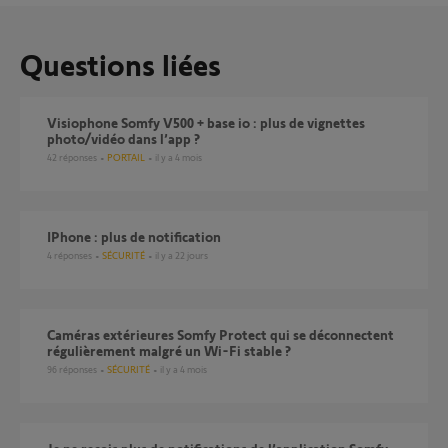
Questions liées
Visiophone Somfy V500 + base io : plus de vignettes
photo/vidéo dans l’app ?
42
réponses
PORTAIL
il y a 4 mois
iPhone : plus de notification
4
réponses
SÉCURITÉ
il y a 22 jours
Caméras extérieures Somfy Protect qui se déconnectent
régulièrement malgré un Wi-Fi stable ?
96
réponses
SÉCURITÉ
il y a 4 mois