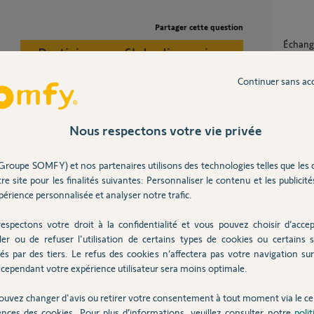
Partager cette question
échanger mes 4m de crémaillère haute
Participer au fil de discussion
livrées
4m de c
Continuer sans ac
2
réponse
Créma
5
réponse
Nous respectons votre vie privée
ra soit une crémaillère haute ou basse.
ail qui le détermine.
Groupe SOMFY) et nos partenaires utilisons des technologies telles que les 
compat
re site pour les finalités suivantes: Personnaliser le contenu et les publicités
1
réponse
érience personnalisée et analyser notre trafic.
 7 ans
espectons votre droit à la confidentialité et vous pouvez choisir d’accep
Crémaillere sur un portail coulissant
ler ou de refuser l'utilisation de certains types de cookies ou certains s
section
és par des tiers. Le refus des cookies n’affectera pas votre navigation sur 
10
répons
cependant votre expérience utilisateur sera moins optimale.
ouvez changer d'avis ou retirer votre consentement à tout moment via le ce
ences des cookies. Pour plus d’informations, veuillez consulter notre
poli