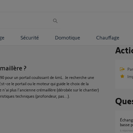
ge
Sécurité
Domotique
Chauffage
Acti
maillère ?
Par
Im
90 pour un portail coulissant de 4mL. Je recherche une
t-ce le portail ou le moteur qui guide le choix de la
e n'ai plus l'ancienne crémaillère (dérobée sur le chantier)
istiques techniques (profondeur, pas...).
Ques
Échange de crémaillère haute contre une
basse p
4
réponse