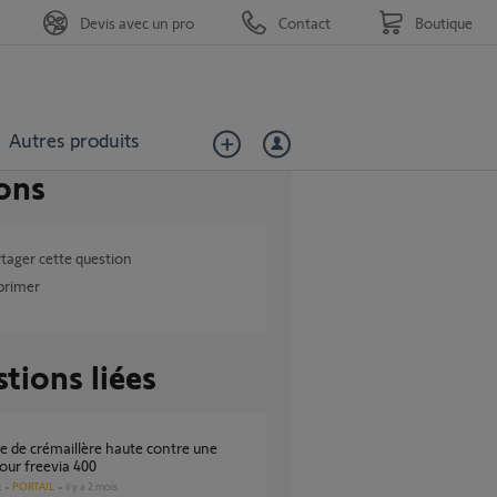
Devis avec un pro
Contact
Boutique
Autres produits
ons
tager cette question
primer
tions liées
our freevia 400
PORTAIL
il y a 2 mois
s