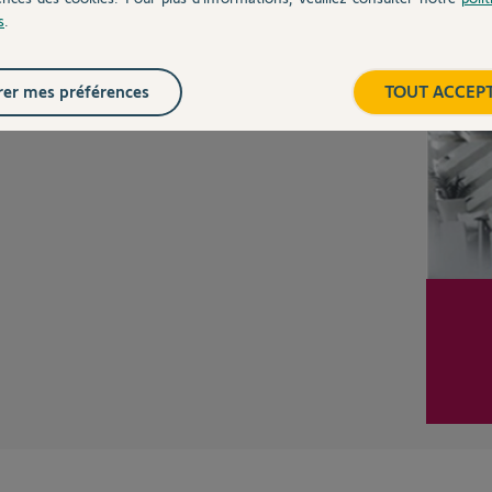
s
.
Posez votre question
CHEZ
Inter
er mes préférences
TOUT ACCEP