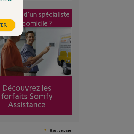
vention d'un spécialiste
à mon domicile ?
TER
Découvrez les
forfaits Somfy
Assistance
Haut de page