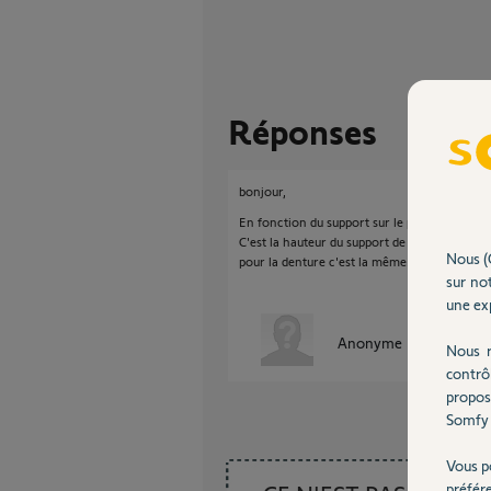
Réponses
bonjour,
En fonction du support sur le portail, il faud
C'est la hauteur du support de renfort du port
Nous (
pour la denture c'est la même.
sur not
une exp
Anonyme
il y a presque
Nous r
contrô
propos
Somfy 
Vous p
préfér