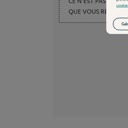
CE N'EST PAS CE
cookie
QUE VOUS RECHER
Gér