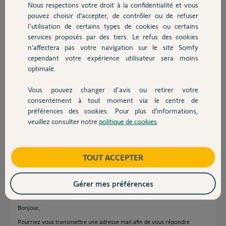
Nous respectons votre droit à la confidentialité et vous
Chauffage
Participer au fil de discussion
pouvez choisir d’accepter, de contrôler ou de refuser
l'utilisation de certains types de cookies ou certains
services proposés par des tiers. Le refus des cookies
Autres produits
n’affectera pas votre navigation sur le site Somfy
Réponses
cependant votre expérience utilisateur sera moins
optimale.
Bonjour Stéphane,
Vous pouvez changer d'avis ou retirer votre
Devis avec un pro
Afin d'identifier la source du défaut que vous rencontrez, je vais avoir
consentement à tout moment via le centre de
besoin de l'adresse MAC de votre caméra présente au dos de cette
préférences des cookies. Pour plus d’informations,
dernière et que voyus m'indiquez comment réagit le voyant de la caméra
veuillez consulter notre
politique de cookies
.
tout au long de la procédure d'installation.
Contact
Bonne journée,
Boutique
TOUT ACCEPTER
Thomas M.
il y a plus de 6 ans
Gérer mes préférences
Bonjour,
Pourriez vous transmettre une adresse mail afin de vous répondre