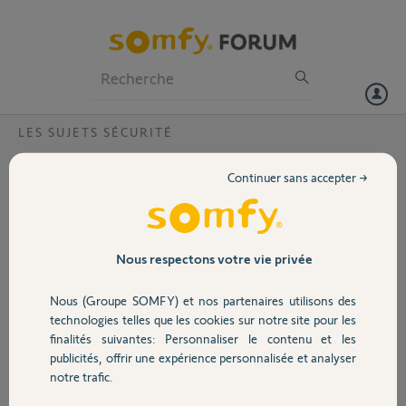
Particuliers
Professionnels
Forum
LES SUJETS SÉCURITÉ
Volet
Echec Installation caméra Indoor
Continuer sans accepter →
Bonjour,
Portail
Depuis qq jours, notre caméra a été déconnectée du WIFI.
Nous souhaitions la réinstaller mais en vain. Echec systématique en
Garage
Nous respectons votre vie privée
fin d’installation.
WIFI 2.4Ghz OK
Nous (Groupe SOMFY) et nos partenaires utilisons des
SSID OK
Sécurité
technologies telles que les cookies sur notre site pour les
MDP OK
finalités suivantes: Personnaliser le contenu et les
Aucune modification sur la configuration WIFI depuis des mois
publicités, offrir une expérience personnalisée et analyser
Domotique
notre trafic.
Stéphane F.
il y a presque 7 ans