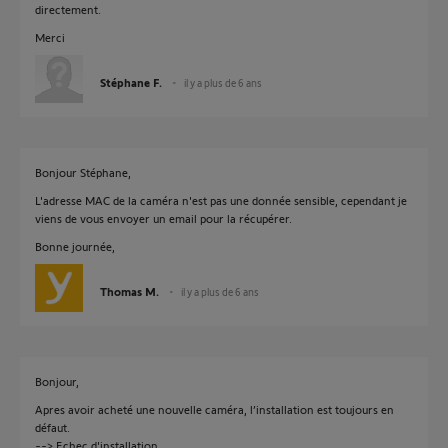
directement.
Merci
Stéphane F.
il y a plus de 6 ans
Bonjour Stéphane,
L'adresse MAC de la caméra n'est pas une donnée sensible, cependant je
viens de vous envoyer un email pour la récupérer.
Bonne journée,
Thomas M.
il y a plus de 6 ans
Bonjour,
Apres avoir acheté une nouvelle caméra, l’installation est toujours en
défaut.
--> Echec d'installation.