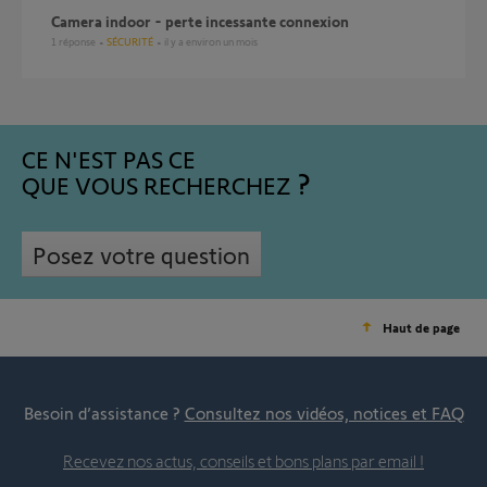
Camera indoor - perte incessante connexion
1
réponse
SÉCURITÉ
il y a environ un mois
CE N'EST PAS CE
QUE VOUS RECHERCHEZ
Posez votre question
Haut de page
Besoin d’assistance ?
Consultez nos vidéos, notices et FAQ
Recevez nos actus, conseils et bons plans par email !