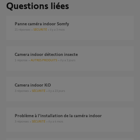
Questions liées
Panne caméra indoor Somfy
21
réponses
SÉCURITÉ
il y a 3 mois
camera indoor détection insecte
1
réponse
AUTRES PRODUITS
il y a 3 jours
Camera indoor KO
3
réponses
SÉCURITÉ
il y a 23 jours
Problème à l'installation de la caméra indoor
3
réponses
SÉCURITÉ
il y a 4 mois