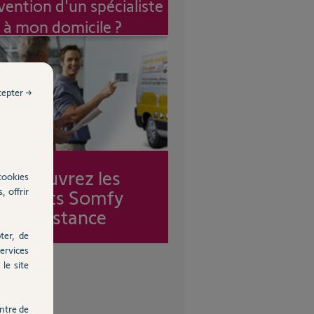
vention d'un spécialiste
à mon domicile ?
cepter →
Découvrez les
cookies
, offrir
forfaits Somfy
Assistance
ter, de
ervices
le site
ntre de