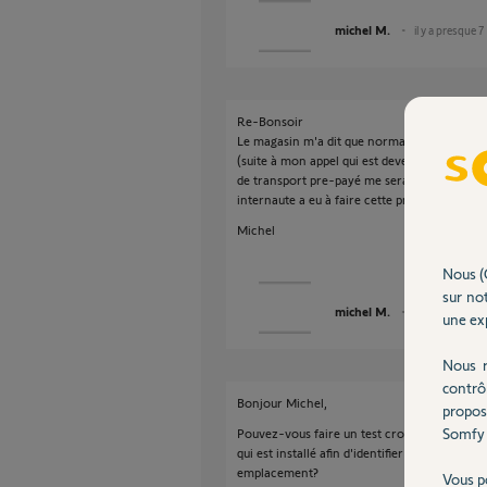
michel M.
il y a presque 7
Re-Bonsoir
Le magasin m'a dit que normalement, une pe
(suite à mon appel qui est devenu payant) , e
de transport pre-payé me serait envoyé pour
internaute a eu à faire cette procédure.
Michel
Nous (
sur not
michel M.
il y a presque 7
une exp
Nous r
contrô
Bonjour Michel,
propos
Somfy 
Pouvez-vous faire un test croisé, en inversant
qui est installé afin d'identifier si le problèm
emplacement?
Vous p