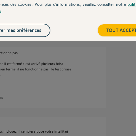
ences des cookies. Pour plus d’informations, veuillez consulter notre
poli
s
.
s
er mes préférences
TOUT ACCEP
nctionne pas.
 il est fermé c'est arrivé plusieurs fois).
bien fermé, il ne fonctionne pas ; le test croisé
.
ans
 indiquez, il semblerait que votre intellitag