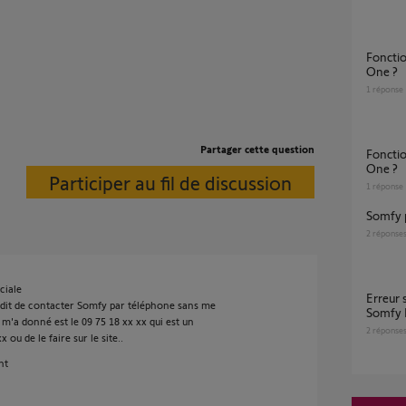
Fonctionnement badges récents sur Somfy
One ?
1
réponse
Partager cette question
Fonctionnement badge récent sur Somfy
One ?
Participer au fil de discussion
1
réponse
Somfy 
2
réponse
ciale
Erreur suppression impossible équipement
nt dit de contacter Somfy par téléphone sans me
Somfy 
 m'a donné est le 09 75 18 xx xx qui est un
2
réponse
ou de le faire sur le site..
nt