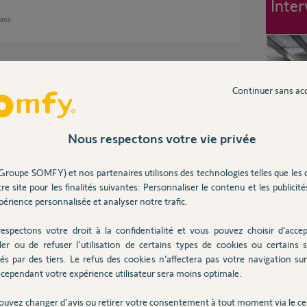
Inter
 ans
rsonne de SOMFY allait faire un test avec moi
Continuer sans ac
t que si cela ne fonctionne pas, un bordereau
 le retour de l'équipement. Est-ce qu'un
Nous respectons votre vie privée
Groupe SOMFY) et nos partenaires utilisons des technologies telles que les 
re site pour les finalités suivantes: Personnaliser le contenu et les publicités
 ans
érience personnalisée et analyser notre trafic.
espectons votre droit à la confidentialité et vous pouvez choisir d’accep
ler ou de refuser l'utilisation de certains types de cookies ou certains s
és par des tiers. Le refus des cookies n’affectera pas votre navigation sur 
cependant votre expérience utilisateur sera moins optimale.
 votre intellitag qui ne s'installe pas avec un
e vient de l'intellitag lui même ou de son
ouvez changer d'avis ou retirer votre consentement à tout moment via le ce