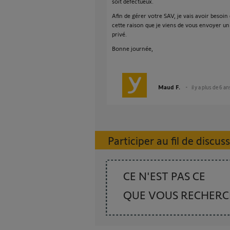
soit défectueux.
Afin de gérer votre SAV, je vais avoir besoin
cette raison que je viens de vous envoyer u
privé.
Bonne journée,
Maud F.
il y a plus de 6 an
Participer au fil de discus
CE N'EST PAS CE
QUE VOUS RECHER