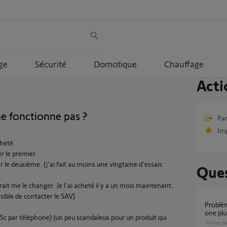
ge
Sécurité
Domotique
Chauffage
Acti
ne fonctionne pas ?
Par
Im
cheté.
r le premier.
r le deuxième. (j'ai fait au moins une vingtaine d'essais
Ques
ait me le changer. Je l'ai acheté il y a un mois maintenant.
sible de contacter le SAV)
Problème de communication entre Somfy
one plus
c par téléphone) (un peu scandaleux pour un produit qui
20
répons