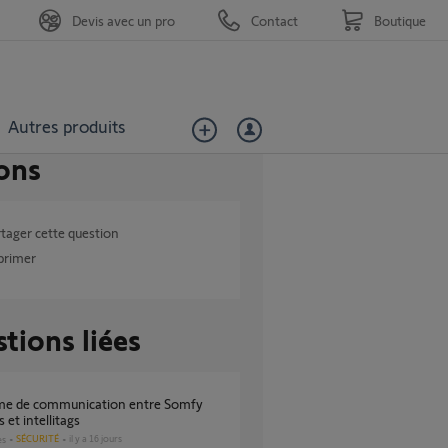
Devis avec un pro
Contact
Boutique
Autres produits
ons
tager cette question
primer
tions liées
 et intellitags
SÉCURITÉ
il y a 16 jours
es