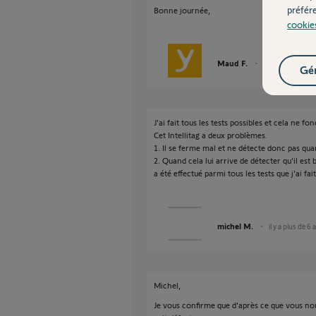
préfér
Bonne journée,
cookie
Maud F.
il y a plus de 6 an
Gér
J'ai fait tous les tests possibles et cela ne fo
Cet Intellitag a deux problèmes.
1. Il se ferme mal et ne détecte donc pas quand
2. Quand cela lui arrive de détecter qu'il est 
a été effectué parmi tous les tests que j'ai fait
michel M.
il y a plus de 6 
Michel,
Je vous confirme que d'après ce que vous nous