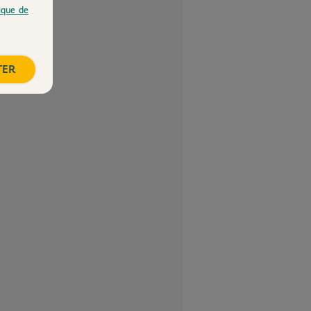
tique de
TER