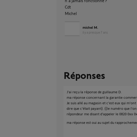
n'a jamais fonctionné ?
Cdt
Michel
michel M.
il y a presque 7 ans
Réponses
J'ai reçu la réponse de guillaume D.
ma réponse concernant la garantie commer
Je suis allé au magasin et c'est eux qui m'o
dire que c’était payant). ((le numéro que l'on
répondeur me disant d'appeler le 0820 0xx 0xx 
ma réponse est oui au sujet du rapprocheme