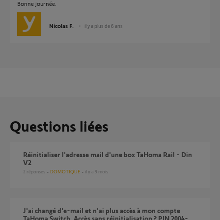
Bonne journée.
Nicolas F.
il y a plus de 6 ans
Questions liées
Réinitialiser l'adresse mail d'une box TaHoma Rail - Din
V2
2
réponses
DOMOTIQUE
il y a 9 mois
J'ai changé d'e-mail et n'ai plus accès à mon compte
TaHoma Switch. Accès sans réinitialisation ? PIN 2004-