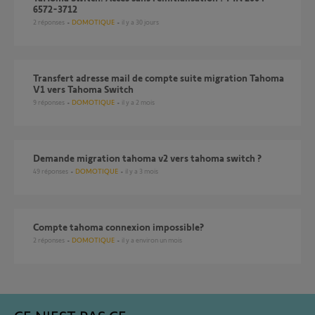
6572-3712
2
réponses
DOMOTIQUE
il y a 30 jours
Transfert adresse mail de compte suite migration Tahoma
V1 vers Tahoma Switch
9
réponses
DOMOTIQUE
il y a 2 mois
demande migration tahoma v2 vers tahoma switch ?
49
réponses
DOMOTIQUE
il y a 3 mois
compte tahoma connexion impossible?
2
réponses
DOMOTIQUE
il y a environ un mois