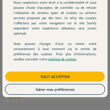
Nous respectons votre droit à la confidentialité et vous
Cordialement.
Chauffage
pouvez choisir d’accepter, de contrôler ou de refuser
l'utilisation de certains types de cookies ou certains
Pierre
services proposés par des tiers. Le refus des cookies
Autres produits
il y a plus de 6 ans
n’affectera pas votre navigation sur le site Somfy
Participer au fil de discussion
cependant votre expérience utilisateur sera moins
optimale.
Vous pouvez changer d'avis ou retirer votre
Réponses
Devis avec un pro
consentement à tout moment via le centre de
préférences des cookies. Pour plus d’informations,
veuillez consulter notre
politique de cookies
.
Contact
Bonjour Pierre
Il faut faire une demande via le formulaire:
https://www.somfy.fr/assistance/produits/domotique/desact...
Boutique
TOUT ACCEPTER
Bonne journée !
Gérer mes préférences
Jean-Luc B.
il y a plus de 6 ans