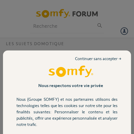
Particuliers
Professionnels
Forum
LES SUJETS DOMOTIQUE
Volet
Réinitialiser adresse mail Tahoma
Continuer sans accepter →
Bonsoir,
Portail
Je souhaite remettre mon ancienne Tahoma en service qui ne
fonctionnait pas correctement avec mon ancienne box.
Garage
Nous respectons votre vie privée
Je n'arrive pas à me reconnecter à l'interface car mon adresse mail a
Nous (Groupe SOMFY) et nos partenaires utilisons des
changé.
Sécurité
technologies telles que les cookies sur notre site pour les
Pouvez-vous la réinitialiser ?
finalités suivantes: Personnaliser le contenu et les
publicités, offrir une expérience personnalisée et analyser
Domotique
PIN de la Tahoma : 0210-2067-6852
notre trafic.
Merci par avance.