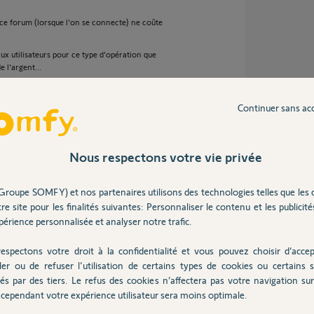
 ce forum (lorsque l'on se connecte) ne coûte
 aux utilisateurs pour ce type d'opération que
 l'argent...
 bien m'apporter et bonne journée.
Continuer sans ac
ns
Nous respectons votre vie privée
Groupe SOMFY) et nos partenaires utilisons des technologies telles que les 
re site pour les finalités suivantes: Personnaliser le contenu et les publicités
 programmation des boutons de votre lanceur de
érience personnalisée et analyser notre trafic.
espectons votre droit à la confidentialité et vous pouvez choisir d’accep
ler ou de refuser l'utilisation de certains types de cookies ou certains s
és par des tiers. Le refus des cookies n’affectera pas votre navigation sur 
cependant votre expérience utilisateur sera moins optimale.
6 ans