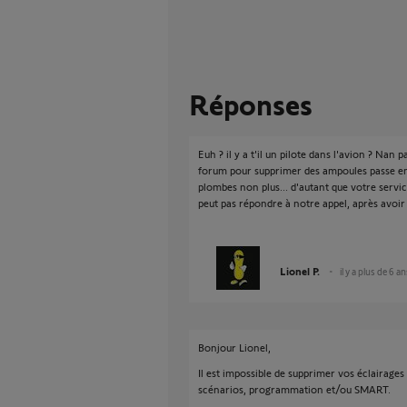
Réponses
Euh ? il y a t'il un pilote dans l'avion ? Nan p
forum pour supprimer des ampoules passe enc
plombes non plus... d'autant que votre servi
peut pas répondre à notre appel, après avoir p
Lionel P.
il y a plus de 6 a
Bonjour Lionel,
Il est impossible de supprimer vos éclairage
scénarios, programmation et/ou SMART.