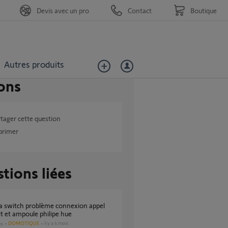
Devis avec un pro
Contact
Boutique
Autres produits
ons
tager cette question
primer
tions liées
 et ampoule philipe hue
DOMOTIQUE
il y a 4 mois
es