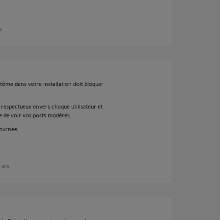
ns
ntôme dans votre installation doit bloquer
 respectueux envers chaque utilisateur et
e de voir vos posts modérés.
ournée,
6 ans