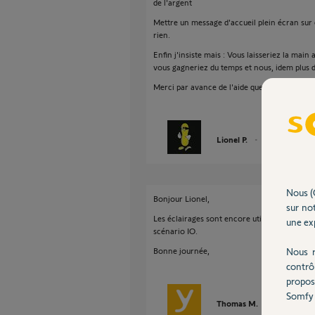
de l'argent
Mettre un message d'accueil plein écran sur
rien.
Enfin j'insiste mais : Vous laisseriez la main
vous gagneriez du temps et nous, idem plus de
Merci par avance de l'aide que vous voudrez
Lionel P.
il y a plus de 6 a
Nous (
Bonjour Lionel,
sur not
Les éclairages sont encore utilisés dans la
une exp
scénario IO.
Bonne journée,
Nous r
contrô
propos
Somfy 
Thomas M.
il y a plus de 