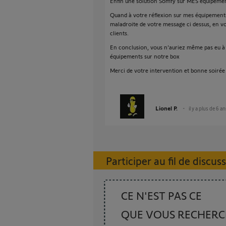
Enfin une solution Somfy sur MES équipemen
Quand à votre réflexion sur mes équipements
maladroite de votre message ci dessus, en vou
clients.
En conclusion, vous n'auriez même pas eu à 
équipements sur notre box
Merci de votre intervention et bonne soirée
Lionel P.
il y a plus de 6 a
Participer au fil de discus
CE N'EST PAS CE
QUE VOUS RECHER