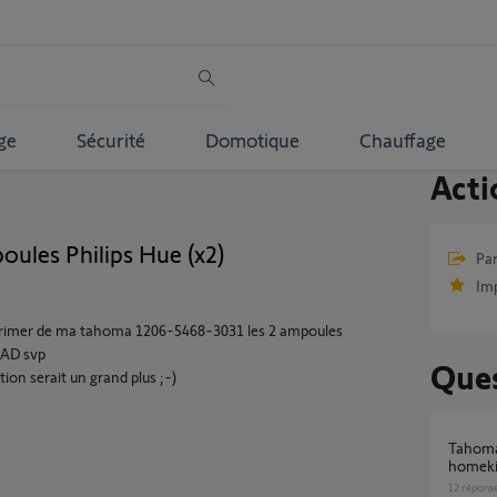
ge
Sécurité
Domotique
Chauffage
Acti
oules Philips Hue (x2)
Par
Im
pprimer de ma tahoma 1206-5468-3031 les 2 ampoules
EAD svp
Ques
tion serait un grand plus ;-)
Tahoma switch problème connexion appel
homekit
12
répons