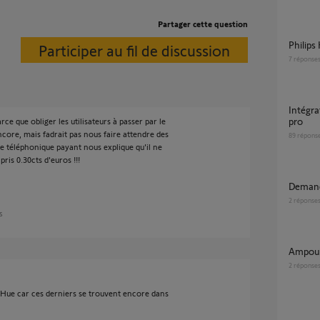
Partager cette question
Philip
Participer au fil de discussion
7
réponse
Intégration Tahoma avec Philips hue bridge
pro
arce que obliger les utilisateurs à passer par le
ore, mais fadrait pas nous faire attendre des
89
répons
ce téléphonique payant nous explique qu'il ne
ris 0.30cts d'euros !!!
Deman
2
réponse
ns
Ampou
2
réponse
s Hue car ces derniers se trouvent encore dans