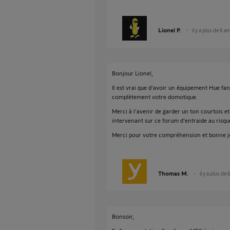
Lionel P.
il y a plus de 6 a
Bonjour Lionel,
Il est vrai que d'avoir un équipement Hue fa
complètement votre domotique.
Merci à l'avenir de garder un ton courtois et
intervenant sur ce forum d'entraide au risqu
Merci pour votre compréhension et bonne j
Thomas M.
il y a plus de 
Bonsoir,