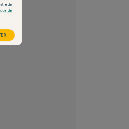
ntre de
tique de
TER