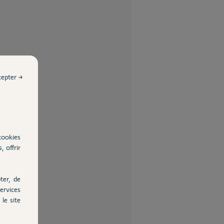
cepter →
cookies
, offrir
ter, de
ervices
le site