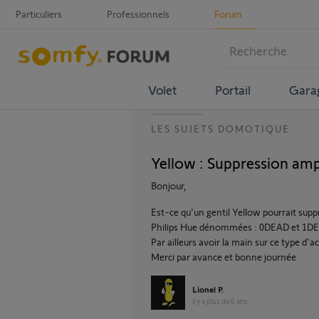
Particuliers
Professionnels
Forum
Volet
Portail
Gara
LES SUJETS DOMOTIQUE
Yellow : Suppression amp
Bonjour,
Est-ce qu'un gentil Yellow pourrait su
Philips Hue dénommées : 0DEAD et 1D
Par ailleurs avoir la main sur ce type d'ac
Merci par avance et bonne journée
Lionel P.
il y a plus de 6 ans