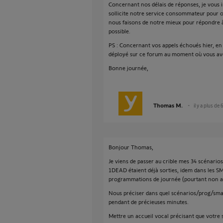
Concernant nos délais de réponses, je vous
sollicite notre service consommateur pour o
nous faisons de notre mieux pour répondre à
possible.
PS : Concernant vos appels échoués hier, en 
déployé sur ce forum au moment où vous avez
Bonne journée,
Thomas M.
il y a plus de 
Bonjour Thomas,
Je viens de passer au crible mes 34 scénari
1DEAD étaient déjà sorties, idem dans les S
programmations de journée (pourtant non app
Nous préciser dans quel scénarios/prog/sma
pendant de précieuses minutes.
Mettre un accueil vocal précisant que votre 