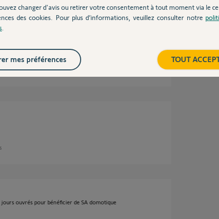
ouvez changer d'avis ou retirer votre consentement à tout moment via le ce
ences des cookies. Pour plus d’informations, veuillez consulter notre
poli
s
.
lanceur, c'est donc corrigé
er mes préférences
TOUT ACCEP
ns
ns
s jours ouvrés pour bénéficier de SA domotique