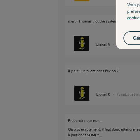
Vous p
préfér
cookie
merci Thomas, j'oublie systématiquement ce 
Gér
Lionel P.
il y a plus de 6 a
il y a t'il un pilote dans l'avion ?
Lionel P.
il y a plus de 6 a
Faut croire que non...
Ou plus exactement, il faut donc attendre le
à jour chez SOMFY...