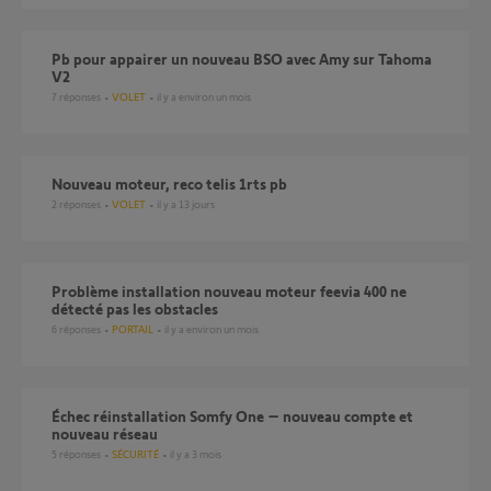
Pb pour appairer un nouveau BSO avec Amy sur Tahoma
V2
7
réponses
VOLET
il y a environ un mois
Nouveau moteur, reco telis 1rts pb
2
réponses
VOLET
il y a 13 jours
Problème installation nouveau moteur feevia 400 ne
détecté pas les obstacles
6
réponses
PORTAIL
il y a environ un mois
Échec réinstallation Somfy One – nouveau compte et
nouveau réseau
5
réponses
SÉCURITÉ
il y a 3 mois