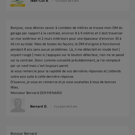
Jean-Luc B.
il y a plus de 6 ans
Bonjour, vous désirez savoir à combien de mètres se trouve mon DM du
garage par rapport à la centrale, environ 8 à 9 mètres et il doit traverser
un mur extérieur et 2 murs intérieurs pour une épaisseur d'environ 30 à
40 cm au total. Mais de toutes les façons; le DM d'origine à fonctionné
pendant 8 ans sans aucun problèmes. Là, il me détectait en mode test (
voyant rouge ) mais si j'appuyais sur le bouton détecteur, rien ne se passé
sur la centrale. Donc comme conseillé précédemment, je l'ai remplacé
par un neuf mais c'est toujours pareil.
Je vous remercie pour la rapidité de vos dernières réponses et j'attends
votre avis suite à cette dernière réponse.
D'avance, je vous en remercie et je vous souhaites à tous de bonnes
fêtes.
Monsieur Bernard DOYHENARD
Bernard D.
il y a plus de 6 ans
Bonjour Bernard