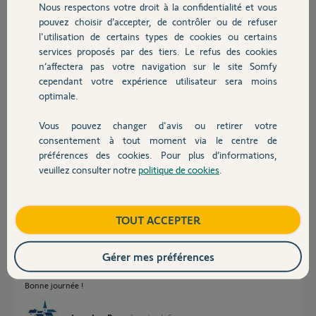
Nous respectons votre droit à la confidentialité et vous
une 2eme photo.
Chauffage
pouvez choisir d’accepter, de contrôler ou de refuser
S.V.P que me conseillez-vous? En période de fêtes j'ai un peu peur de
l'utilisation de certains types de cookies ou certains
ne pas avoir d'alarme dans le garage. MERCI D'AVANCE.
Cordialement.
services proposés par des tiers. Le refus des cookies
Autres produits
Monsieur DOYHENARD
n’affectera pas votre navigation sur le site Somfy
cependant votre expérience utilisateur sera moins
optimale.
Bernard D.
il y a plus de 6 ans
Vous pouvez changer d'avis ou retirer votre
Participer au fil de discussion
Devis avec un pro
consentement à tout moment via le centre de
préférences des cookies. Pour plus d’informations,
veuillez consulter notre
politique de cookies
.
Contact
Réponses
Boutique
TOUT ACCEPTER
Bonjour
quelle est la distance entre le détecteur et la centrale. De même combien
Gérer mes préférences
de murs à traverser, quelle épaisseur ….
Bonne journée !