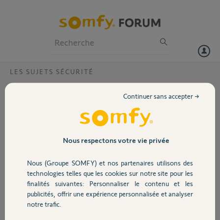
Particuliers
Professionnels
Forum
LES SUJETS SÉCURITÉ
Volet
Protexiom : interface ethernet non
Continuer sans accepter →
disponible
Portail
Bonjour,
J'ai acheté mon alarme en juillet 2019.
Garage
Nous respectons votre vie privée
Lors de son installation, j'ai bien pu me connecter en direct sur la
Nous (Groupe SOMFY) et nos partenaires utilisons des
centrale via le câble ethernet pour programmer l'alarme, et ai bien
Sécurité
technologies telles que les cookies sur notre site pour les
modifié l'adresse IP en 192.168.1.210
finalités suivantes: Personnaliser le contenu et les
Pour information, en usage courant, je ne souhaite pas connecter et
publicités, offrir une expérience personnalisée et analyser
Domotique
piloter ma centrale à distance, je n'ai donc pas raccordé le câble
notre trafic.
ethernet sur ma box, ni sur mon PC situé à proximité.