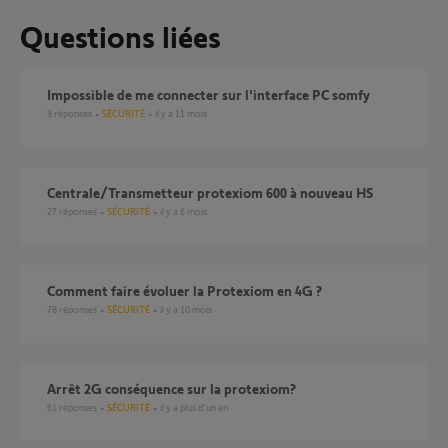
Questions liées
Impossible de me connecter sur l'interface PC somfy
9
réponses
SÉCURITÉ
il y a 11 mois
Centrale/Transmetteur protexiom 600 à nouveau HS
27
réponses
SÉCURITÉ
il y a 6 mois
Comment faire évoluer la Protexiom en 4G ?
78
réponses
SÉCURITÉ
il y a 10 mois
arrêt 2G conséquence sur la protexiom?
61
réponses
SÉCURITÉ
il y a plus d'un an