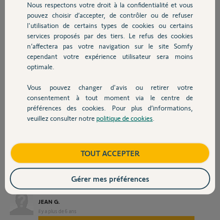
Nous respectons votre droit à la confidentialité et vous
Chauffage
J'ai souhaité me connecter à nouveau à l'interface, via donc le câble
pouvez choisir d’accepter, de contrôler ou de refuser
ethernet en direct, que j'ai donc rebranché à mon ordinateur comme
l'utilisation de certains types de cookies ou certains
lors de l'installation.
services proposés par des tiers. Le refus des cookies
Autres produits
Malheureusement, la connexion réseau au 192.168.1.210 n'est pas
n’affectera pas votre navigation sur le site Somfy
possible ("site inaccessible" sous Chrome ou quelque soit le
cependant votre expérience utilisateur sera moins
navigateur).
optimale.
J'ai tenté de réinitialiser la carte IP comme indiqué dans votre tuto.
L'opération s'est bien passée, je retrouve au clavier LCD dans le menu
Vous pouvez changer d'avis ou retirer votre
Devis avec un pro
780 l'adresse d'origine 192.168.1.3
consentement à tout moment via le centre de
Malheureusement, aucune connexion à l'interface n'est toujours
préférences des cookies. Pour plus d’informations,
possible.
veuillez consulter notre
politique de cookies
.
Contact
J'ai également tenté de changer le câble ethernet avec un autre qui
fonctionne chez moi, même résultat.
Boutique
TOUT ACCEPTER
Pouvez-vous svp m'indiquer la marche à suivre?
Gérer mes préférences
Par avance, merci.
JEAN G.
il y a plus de 6 ans