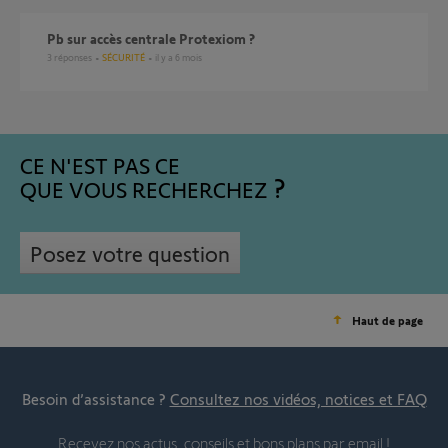
Pb sur accès centrale Protexiom ?
3
réponses
SÉCURITÉ
il y a 6 mois
CE N'EST PAS CE
QUE VOUS RECHERCHEZ
Posez votre question
Haut de page
Besoin d’assistance ?
Consultez nos vidéos, notices et FAQ
Recevez nos actus, conseils et bons plans par email !