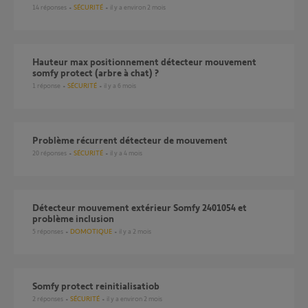
14
réponses
SÉCURITÉ
il y a environ 2 mois
Hauteur max positionnement détecteur mouvement
somfy protect (arbre à chat) ?
1
réponse
SÉCURITÉ
il y a 6 mois
Problème récurrent détecteur de mouvement
20
réponses
SÉCURITÉ
il y a 4 mois
Détecteur mouvement extérieur Somfy 2401054 et
problème inclusion
5
réponses
DOMOTIQUE
il y a 2 mois
Somfy protect reinitialisatiob
2
réponses
SÉCURITÉ
il y a environ 2 mois