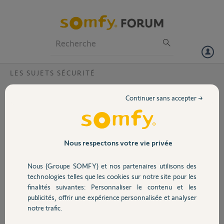
Particuliers
Professionnels
Forum
LES SUJETS SÉCURITÉ
Volet
Manque support détecteur de mouvement
Continuer sans accepter →
somfy protect
Portail
Bonjour
Je cherche le support mural de détecteur de mouvement somfy
Garage
Nous respectons votre vie privée
protect....
Merci
Nous (Groupe SOMFY) et nos partenaires utilisons des
Sécurité
technologies telles que les cookies sur notre site pour les
raoux V.
finalités suivantes: Personnaliser le contenu et les
il y a plus de 6 ans
publicités, offrir une expérience personnalisée et analyser
Domotique
Participer au fil de discussion
notre trafic.