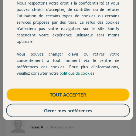
Nous respectons votre droit à la confidentialité et vous
Chauffage
pouvez choisir d’accepter, de contrôler ou de refuser
Réponses
l'utilisation de certains types de cookies ou certains
services proposés par des tiers. Le refus des cookies
Autres produits
n’affectera pas votre navigation sur le site Somfy
Bonjour Vincent,
cependant votre expérience utilisateur sera moins
optimale.
Vous ne trouverez pas le support mural seul il est vendu uniquement avec
le détecteur.
Vous pouvez changer d'avis ou retirer votre
Bonne journée
Devis avec un pro
consentement à tout moment via le centre de
préférences des cookies. Pour plus d’informations,
Thomas M.
il y a plus de 6 ans
veuillez consulter notre
politique de cookies
.
Contact
Boutique
TOUT ACCEPTER
Bonjour
J'ai vu sur le Forum que l'on peut avoir un support... Même si il faut payer
les frais j'en ai besoin
Gérer mes préférences
Merci
raoux V.
il y a plus de 6 ans