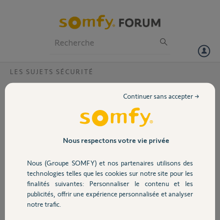
Particuliers
Professionnels
Forum
LES SUJETS SÉCURITÉ
Volet
Bluetooth caméra lyric C1 non reconnu ?
Continuer sans accepter →
Bonjour, je viens d'acheter une caméra Lyric C1, mon téléphone ne la
Portail
reconnaît pas... Le bluetooth est bien activé, j'ai essayé avec et sans
le wifi, rien à faire...le vendeur à pu la connecter sur son portable et
sur une tablette sans problème... que faire ?
Garage
Nous respectons votre vie privée
Merci
Nous (Groupe SOMFY) et nos partenaires utilisons des
Sécurité
Jivoire
technologies telles que les cookies sur notre site pour les
il y a plus de 6 ans
finalités suivantes: Personnaliser le contenu et les
Participer au fil de discussion
publicités, offrir une expérience personnalisée et analyser
Domotique
notre trafic.