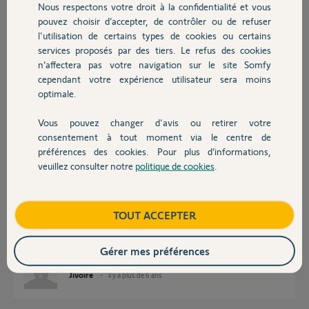
Nous respectons votre droit à la confidentialité et vous
Chauffage
Réponses
pouvez choisir d’accepter, de contrôler ou de refuser
l'utilisation de certains types de cookies ou certains
services proposés par des tiers. Le refus des cookies
Autres produits
Bonjour
n’affectera pas votre navigation sur le site Somfy
cependant votre expérience utilisateur sera moins
La caméra Lyric C1 est une camera de la marque Honeywell. Quel
optimale.
rapport avec Somfy ?
Bonne journée !
Vous pouvez changer d'avis ou retirer votre
Devis avec un pro
consentement à tout moment via le centre de
Jean-Luc B.
il y a plus de 6 ans
préférences des cookies. Pour plus d’informations,
veuillez consulter notre
politique de cookies
.
Contact
Bonjour,
Boutique
TOUT ACCEPTER
Suite à ma question, il apparaît que je ne suis pas au bon endroit
effectivement... désolée pour le dérangement...
Bonne journée
Gérer mes préférences
Jivoire
il y a plus de 6 ans