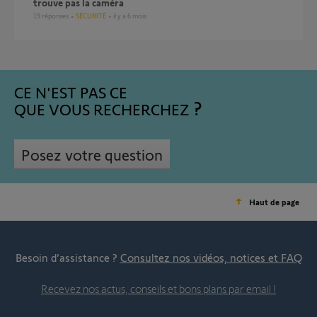
trouve pas la caméra
19
réponses
SÉCURITÉ
il y a 6 mois
CE N'EST PAS CE
QUE VOUS RECHERCHEZ
Posez votre question
Haut de page
Besoin d’assistance ?
Consultez nos vidéos, notices et FAQ
Recevez nos actus, conseils et bons plans par email !