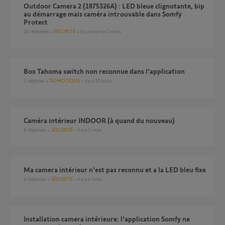
Outdoor Camera 2 (1875326A) : LED bleue clignotante, bip
au démarrage mais caméra introuvable dans Somfy
Protect
24
réponses
SÉCURITÉ
il y a environ 2 mois
Box Tahoma switch non reconnue dans l'application
1
réponse
DOMOTIQUE
il y a 20 jours
Caméra intérieur INDOOR (à quand du nouveau)
8
réponses
SÉCURITÉ
il y a 2 mois
Ma camera intérieur n'est pas reconnu et a la LED bleu fixe
4
réponses
SÉCURITÉ
il y a 4 mois
Installation camera intérieure: l'application Somfy ne