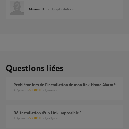
Marwan B.
il y a plus de 6 ans
Questions liées
Problème lors de l'installation de mon link Home Alarm ?
9
réponses
SÉCURITÉ
il y a 4 mois
ré-installation d'un Link impossible ?
8
réponses
SÉCURITÉ
il y a 3 jours