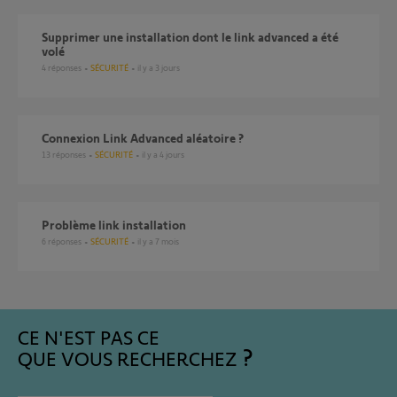
supprimer une installation dont le link advanced a été
volé
4
réponses
SÉCURITÉ
il y a 3 jours
Connexion Link Advanced aléatoire ?
13
réponses
SÉCURITÉ
il y a 4 jours
Problème link installation
6
réponses
SÉCURITÉ
il y a 7 mois
CE N'EST PAS CE
QUE VOUS RECHERCHEZ