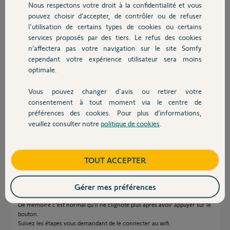
Nous respectons votre droit à la confidentialité et vous
Chauffage
Voyant le nombre de personnes qui ont les mêmes soucis
pouvez choisir d’accepter, de contrôler ou de refuser
d'installations. Je suis vraiment désespéré. Mon numéro de Link est
l'utilisation de certains types de cookies ou certains
le BU4003002341
services proposés par des tiers. Le refus des cookies
Autres produits
Merci à l'avance
n’affectera pas votre navigation sur le site Somfy
cependant votre expérience utilisateur sera moins
optimale.
Mickaël L.
il y a plus de 6 ans
Vous pouvez changer d'avis ou retirer votre
Participer au fil de discussion
Devis avec un pro
consentement à tout moment via le centre de
préférences des cookies. Pour plus d’informations,
veuillez consulter notre
politique de cookies
.
Contact
Réponses
Boutique
TOUT ACCEPTER
Bonjour,
Le mieux je pense dans votre cas est de réinitialiser votre Link. Pour ce
Gérer mes préférences
faire, supprimer le de vos équipements.
Refaite son installation.
De mémoire c'est normal qu'il ne clignote plus après avoir appuyer sur le
bouton.
Suivez les étapes vous demandant de le connecter au wifi.