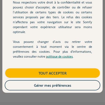
Nous respectons votre droit à la confidentialité et vous
Chauffage
il y a plus de 6 ans
pouvez choisir d’accepter, de contrôler ou de refuser
Participer au fil de discussion
l'utilisation de certains types de cookies ou certains
services proposés par des tiers. Le refus des cookies
Autres produits
n’affectera pas votre navigation sur le site Somfy
cependant votre expérience utilisateur sera moins
Réponses
optimale.
Vous pouvez changer d'avis ou retirer votre
Bonjour
Devis avec un pro
consentement à tout moment via le centre de
Il faut le supprimer et le réassocier.
préférences des cookies. Pour plus d’informations,
veuillez consulter notre
politique de cookies
.
Bonne journée !
Contact
Jean-Luc B.
il y a plus de 6 ans
Boutique
TOUT ACCEPTER
Gérer mes préférences