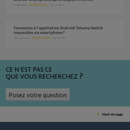
4
réponses
DOMOTIQUE
il y a 4 mois
Connexion à l'application Androïd Tahoma Switch
impossible via smartphone ?
103
réponses
DOMOTIQUE
il y a 9 mois
CE N'EST PAS CE
QUE VOUS RECHERCHEZ
Posez votre question
Haut de page