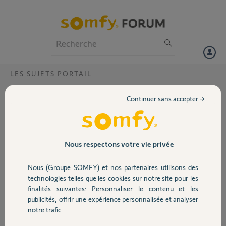
Particuliers
Professionnels
Forum
LES SUJETS PORTAIL
Volet
Commande du portail impossible via mon
Continuer sans accepter →
smartphone?
Portail
Suite à un changement
de carte électronique sur
Garage
le moteur du portail je ne
Nous respectons votre vie privée
peux plus commander
celui-ci via l'application
Nous (Groupe SOMFY) et nos partenaires utilisons des
Sécurité
Tahoma de nos
technologies telles que les cookies sur notre site pour les
smarphones
finalités suivantes: Personnaliser le contenu et les
publicités, offrir une expérience personnalisée et analyser
Domotique
notre trafic.
Sylvie E.