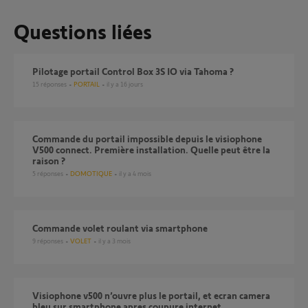
Questions liées
Pilotage portail Control Box 3S IO via Tahoma ?
15
réponses
PORTAIL
il y a 16 jours
Commande du portail impossible depuis le visiophone
V500 connect. Première installation. Quelle peut être la
raison ?
5
réponses
DOMOTIQUE
il y a 4 mois
Commande volet roulant via smartphone
9
réponses
VOLET
il y a 3 mois
Visiophone v500 n’ouvre plus le portail, et ecran camera
bleu sur smartphone apres coupure internet