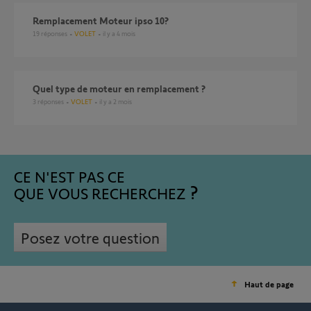
Remplacement Moteur ipso 10?
19
réponses
VOLET
il y a 4 mois
Quel type de moteur en remplacement ?
3
réponses
VOLET
il y a 2 mois
CE N'EST PAS CE
QUE VOUS RECHERCHEZ
Posez votre question
Haut de page