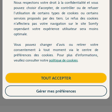
Nous respectons votre droit à la confidentialité et vous
Chauffage
pouvez choisir d’accepter, de contrôler ou de refuser
Réponses
l'utilisation de certains types de cookies ou certains
services proposés par des tiers. Le refus des cookies
Autres produits
n’affectera pas votre navigation sur le site Somfy
Bonjour,
cependant votre expérience utilisateur sera moins
optimale.
Il faut s'assurer que les ensembles d'adaptation (roue + couronne) sont
bien montés et que la méthode :
https://www.somfy.fr/file.cfm/M%C3%A9mento_IPSO.pdf?conte...
pour
Vous pouvez changer d'avis ou retirer votre
Devis avec un pro
configurer le sens de rotation (il doit être plus puissant à la montée qu'à
consentement à tout moment via le centre de
la descente, voir par le bouton rouge qui doit se trouver en position
préférences des cookies. Pour plus d’informations,
affleurante à la fin) et la zône d'accostage bien enregistrée suivant :
veuillez consulter notre
politique de cookies
.
https://forum.somfy.fr/questions/2016475-faq-programmer-
Contact
reprogrammer-fins-course-moteur-volet-roulant-ipso
Cordialement
Boutique
TOUT ACCEPTER
Daniel K.
il y a plus de 6 ans
Gérer mes préférences