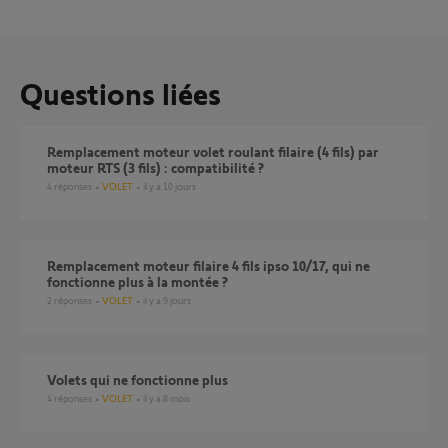
Questions liées
Remplacement moteur volet roulant filaire (4 fils) par
moteur RTS (3 fils) : compatibilité ?
4
réponses
VOLET
il y a 10 jours
remplacement moteur filaire 4 fils ipso 10/17, qui ne
fonctionne plus à la montée ?
2
réponses
VOLET
il y a 9 jours
volets qui ne fonctionne plus
4
réponses
VOLET
il y a 8 mois