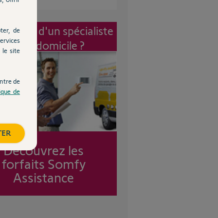
vention d'un spécialiste
ter, de
ervices
à mon domicile ?
le site
ntre de
tique de
TER
Découvrez les
forfaits Somfy
Assistance