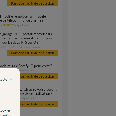
Participer au fil de discussion
te de télécommande alarme ?
SÉCURITÉ
il y a 2 mois
s
 télécommande murale faut-il pour
der les deux RTS ou IO ?
AUTRES PRODUITS
il y a 5 mois
s
Participer au fil de discussion
nde murale Somfy IO pour volet ?
VOLET
il y a environ un mois
Participer au fil de discussion
cepter →
 télécommande de centralisation ?
DOMOTIQUE
il y a 2 mois
es
Participer au fil de discussion
cookies
, offrir