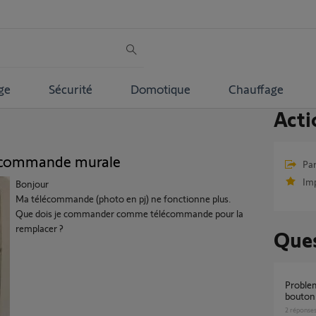
ge
Sécurité
Domotique
Chauffage
Acti
écommande murale
Par
Im
Bonjour
Ma télécommande (photo en pj) ne fonctionne plus.
Que dois je commander comme télécommande pour la
remplacer ?
Ques
probleme entre telecommande telis et
bouton 
2
réponse