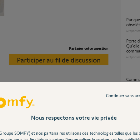
Par quel modèle remplacer un modèle
obsolè
4
réponse
Porte de garage RTS + portail motorisé IO.
Qu'elle
Partager cette question
comman
4
réponse
Participer au fil de discussion
Comma
1
réponse
Continuer sans ac
eur ?
Appairage Tahoma switch avec Volet roulant
IO sans
Nous respectons votre vie privée
17
répons
Groupe SOMFY) et nos partenaires utilisons des technologies telles que les 
6 ans
re site pour les finalités suivantes: Personnaliser le contenu et les publicités