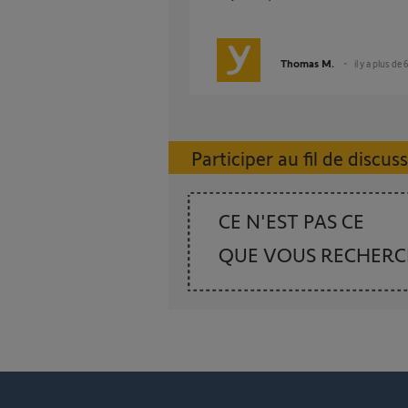
Thomas M.
il y a plus de 
Participer au fil de discus
CE N'EST PAS CE
QUE VOUS RECHER