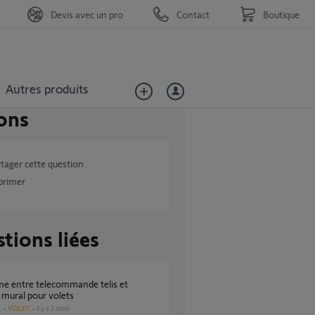
Devis avec un pro
Contact
Boutique
Autres produits
ons
tager cette question
primer
tions liées
mural pour volets
VOLET
il y a 2 mois
s