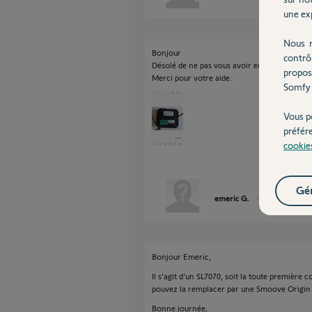
une exp
Nous r
Bonjour
contrô
Désolé de ne pas vous avoir envoyé la photo
propos
Merci pour votre aide.
Somfy 
Vous p
préfér
cookie
Gér
emeric G.
il y a plus de 6 
Bonjour Emeric,
Il s'agit d'un SL7070, soit la toute premiè
pouvez la remplacer par une Smoove Origin
Bonne journée,