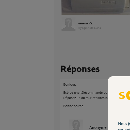
emeric G.
il y a plus de 6 ans
Réponses
Bonjour,
Est-ce une télécommande ou un inter invers
Déposez-le du mur et faites nous une photo.
Bonne soirée.
Nous (
Anonyme
il y a plus de 
sur not