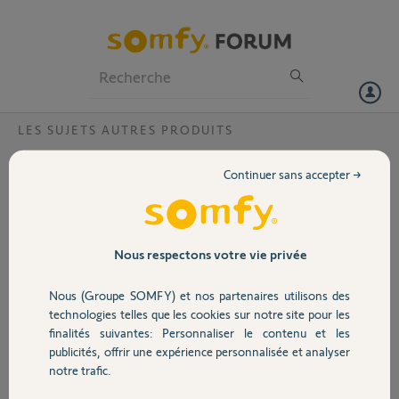
Particuliers
Professionnels
Forum
LES SUJETS AUTRES PRODUITS
Volet
Serrure et passerelle
Continuer sans accepter →
Bonjour
Portail
Je souhaiterais installer des serrures connectées je voudrais savoir si il
faut une passerelle pour chaque serrure ou une seule passerelle
Garage
Nous respectons votre vie privée
pourrais gérer les deux serrures
Merci d’avance pour l’aide
Nous (Groupe SOMFY) et nos partenaires utilisons des
Cordialement
Sécurité
technologies telles que les cookies sur notre site pour les
finalités suivantes: Personnaliser le contenu et les
fadz T.
publicités, offrir une expérience personnalisée et analyser
Domotique
il y a environ 6 ans
notre trafic.
Participer au fil de discussion