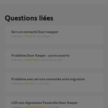
Questions liées
Serrure connecté Door keepper
6
réponses
SÉCURITÉ
il y a 27 jours
Problème Door Keeper : porte ouverte
2
réponses
DOMOTIQUE
il y a environ un mois
Problème avec serrure connectée suite migration
2
réponses
SÉCURITÉ
il y a 4 mois
LED non clignotante Passerelle Door Keeper
7
réponses
AUTRES PRODUITS
il y a 7 mois