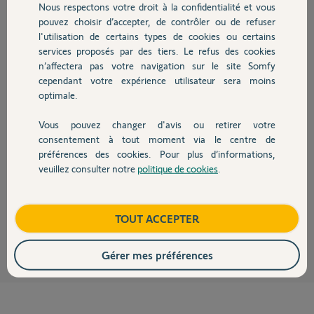
Nous respectons votre droit à la confidentialité et vous
Chauffage
pouvez choisir d’accepter, de contrôler ou de refuser
l'utilisation de certains types de cookies ou certains
Réponses
services proposés par des tiers. Le refus des cookies
Autres produits
n’affectera pas votre navigation sur le site Somfy
cependant votre expérience utilisateur sera moins
Bonjour
optimale.
Il est possible d'utiliser une passerelle pour deux serrures à la seule
condition que la portée radio entre la passerelle et les deux serrures le
Vous pouvez changer d'avis ou retirer votre
Devis avec un pro
permette.
consentement à tout moment via le centre de
En effet, la passerelle dialogue en Bluetooth avec vos serrures. La portée
préférences des cookies. Pour plus d’informations,
du Bluetooth est très limitée, il faudra donc que les deux serrures soient
veuillez consulter notre
politique de cookies
.
proches de la passerelle.
Contact
Bonne journée !
Boutique
TOUT ACCEPTER
Jean-Luc B.
il y a environ 6 ans
Gérer mes préférences