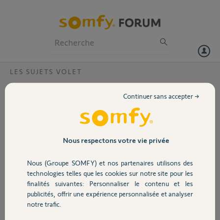
Particuliers
Professionnels
Forum
LES SUJETS VOLET
Volet
Emménagement Box déjà activée
Continuer sans accepter →
Bonjour,
Portail
Je viens d'emménager et j'ai voulu renseigné le code Pin de ma box
mais celle-ci est déjà activée.
Garage
Nous respectons votre vie privée
Pouvez-vous faire le nécessaire.
Nous (Groupe SOMFY) et nos partenaires utilisons des
Sécurité
Cdt,
technologies telles que les cookies sur notre site pour les
finalités suivantes: Personnaliser le contenu et les
publicités, offrir une expérience personnalisée et analyser
Fabrice D.
Domotique
notre trafic.
il y a environ 6 ans
Participer au fil de discussion