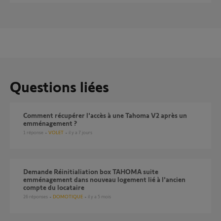
Questions liées
Comment récupérer l'accès à une Tahoma V2 après un
emménagement ?
1
réponse
VOLET
il y a 7 jours
Demande Réinitialiation box TAHOMA suite
emménagement dans nouveau logement lié à l'ancien
compte du locataire
26
réponses
DOMOTIQUE
il y a 5 mois