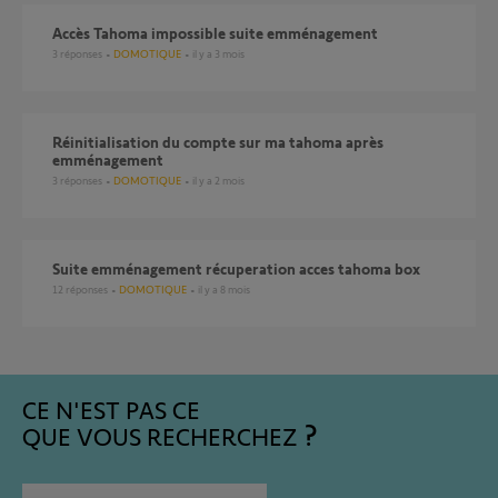
accès Tahoma impossible suite emménagement
3
réponses
DOMOTIQUE
il y a 3 mois
Réinitialisation du compte sur ma tahoma après
emménagement
3
réponses
DOMOTIQUE
il y a 2 mois
Suite emménagement récuperation acces tahoma box
12
réponses
DOMOTIQUE
il y a 8 mois
CE N'EST PAS CE
QUE VOUS RECHERCHEZ