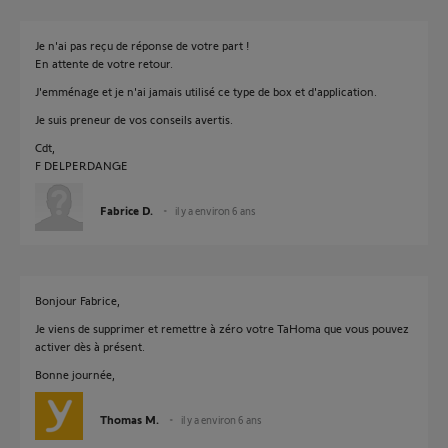
Je n'ai pas reçu de réponse de votre part !
En attente de votre retour.
J'emménage et je n'ai jamais utilisé ce type de box et d'application.
Je suis preneur de vos conseils avertis.
Cdt,
F DELPERDANGE
Fabrice D.
il y a environ 6 ans
Bonjour Fabrice,
Je viens de supprimer et remettre à zéro votre TaHoma que vous pouvez
activer dès à présent.
Bonne journée,
Thomas M.
il y a environ 6 ans