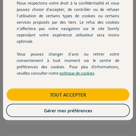
Nous respectons votre droit à la confidentialité et vous
Chauffage
pouvez choisir d’accepter, de contrôler ou de refuser
l'utilisation de certains types de cookies ou certains
Réponses
services proposés par des tiers. Le refus des cookies
Autres produits
n’affectera pas votre navigation sur le site Somfy
cependant votre expérience utilisateur sera moins
optimale.
Bonjour Fabrice
Il faut laisser ici le pin du Tahoma et un Yellow vous contactera.
Vous pouvez changer d'avis ou retirer votre
Devis avec un pro
Bonne journée !
consentement à tout moment via le centre de
préférences des cookies. Pour plus d’informations,
veuillez consulter notre
politique de cookies
.
Jean-Luc B.
il y a environ 6 ans
Contact
Boutique
TOUT ACCEPTER
vous voulez que je vous donne le code PIN de ma box ?
Gérer mes préférences
Fabrice D.
il y a environ 6 ans