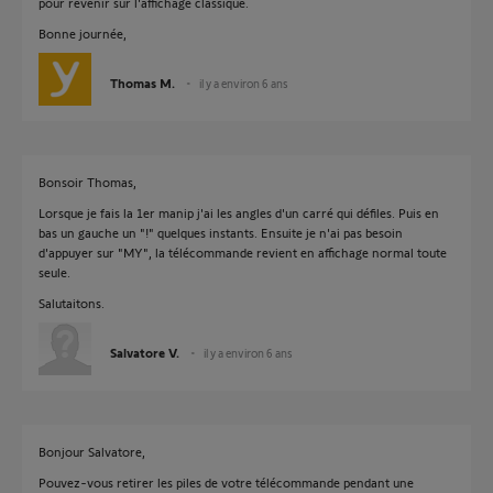
pour revenir sur l'affichage classique.
Bonne journée,
Thomas M.
il y a environ 6 ans
Bonsoir Thomas,
Lorsque je fais la 1er manip j'ai les angles d'un carré qui défiles. Puis en
bas un gauche un "!" quelques instants. Ensuite je n'ai pas besoin
d'appuyer sur "MY", la télécommande revient en affichage normal toute
seule.
Salutaitons.
Salvatore V.
il y a environ 6 ans
Bonjour Salvatore,
Pouvez-vous retirer les piles de votre télécommande pendant une