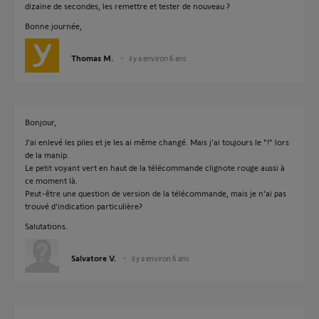
dizaine de secondes, les remettre et tester de nouveau ?
Bonne journée,
Thomas M.
il y a environ 6 ans
Bonjour,
J'ai enlevé les piles et je les ai même changé. Mais j'ai toujours le "!" lors
de la manip.
Le petit voyant vert en haut de la télécommande clignote rouge aussi à
ce moment là.
Peut-être une question de version de la télécommande, mais je n'ai pas
trouvé d'indication particulière?
Salutations.
Salvatore V.
il y a environ 6 ans