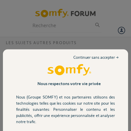
Particuliers
Professionnels
Forum
LES SUJETS AUTRES PRODUITS
Volet
Store et Easy Sun io
Continuer sans accepter →
Bonjour,
Portail
Sur ma véranda j'ai 3 stores. Je les commande avec la télécommande
Easy Sun io pure.
Garage
Nous respectons votre vie privée
Je peux commander
Nous (Groupe SOMFY) et nos partenaires utilisons des
Le N°1
Sécurité
technologies telles que les cookies sur notre site pour les
Le N°2+3
finalités suivantes: Personnaliser le contenu et les
Le N°1+2+3
publicités, offrir une expérience personnalisée et analyser
Domotique
notre trafic.
Par contre je ne peux pas commander le 2 seul ou le 3 seul.
Apparemment ce n'est pas un problème de programmation.