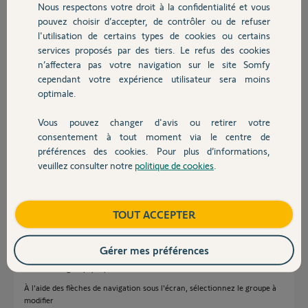
Nous respectons votre droit à la confidentialité et vous
Chauffage
Quelqu'un pourrait-il m'indiquer le pourquoi de cette situation? Et ce
pouvez choisir d’accepter, de contrôler ou de refuser
qu'il faudrait faire pour individualiser chaque store.
l'utilisation de certains types de cookies ou certains
Merci
services proposés par des tiers. Le refus des cookies
Autres produits
n’affectera pas votre navigation sur le site Somfy
Salutations.
cependant votre expérience utilisateur sera moins
optimale.
Salvatore V.
il y a environ 6 ans
Vous pouvez changer d'avis ou retirer votre
Devis avec un pro
Participer au fil de discussion
consentement à tout moment via le centre de
préférences des cookies. Pour plus d’informations,
veuillez consulter notre
politique de cookies
.
Contact
Réponses
Boutique
TOUT ACCEPTER
Bonjour Salvatore,
Gérer mes préférences
Il faudra modifier la composition des groupes de votre Esay Sun IO. Pour
modifier un groupe, la procédure est la suivante :
À l'aide des flèches de navigation sous l'écran, sélectionnez le groupe à
modifier