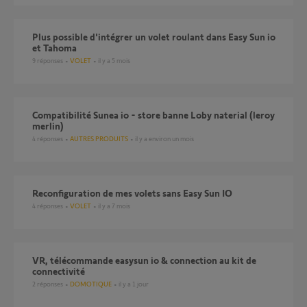
Plus possible d'intégrer un volet roulant dans Easy Sun io
et Tahoma
9
réponses
VOLET
il y a 5 mois
Compatibilité Sunea io - store banne Loby naterial (leroy
merlin)
4
réponses
AUTRES PRODUITS
il y a environ un mois
Reconfiguration de mes volets sans Easy Sun IO
4
réponses
VOLET
il y a 7 mois
VR, télécommande easysun io & connection au kit de
connectivité
2
réponses
DOMOTIQUE
il y a 1 jour