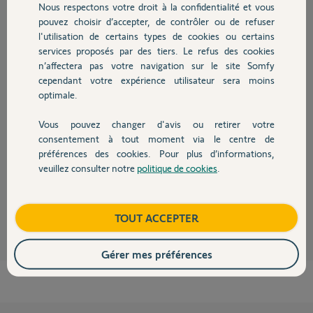
Nous respectons votre droit à la confidentialité et vous
Chauffage
Jean-Claude
pouvez choisir d’accepter, de contrôler ou de refuser
il y a environ 6 ans
l'utilisation de certains types de cookies ou certains
Participer au fil de discussion
services proposés par des tiers. Le refus des cookies
Autres produits
n’affectera pas votre navigation sur le site Somfy
cependant votre expérience utilisateur sera moins
optimale.
Réponses
Vous pouvez changer d'avis ou retirer votre
Devis avec un pro
consentement à tout moment via le centre de
Merci Guillaume pour ces réponses
préférences des cookies. Pour plus d’informations,
Cordialement
veuillez consulter notre
politique de cookies
.
JC
Contact
Jean-Claude
il y a environ 6 ans
Boutique
TOUT ACCEPTER
Gérer mes préférences