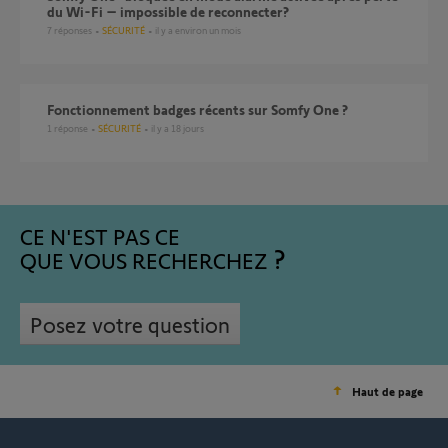
du Wi-Fi – impossible de reconnecter?
7
réponses
SÉCURITÉ
il y a environ un mois
Fonctionnement badges récents sur Somfy One ?
1
réponse
SÉCURITÉ
il y a 18 jours
CE N'EST PAS CE
QUE VOUS RECHERCHEZ
Posez votre question
Haut de page