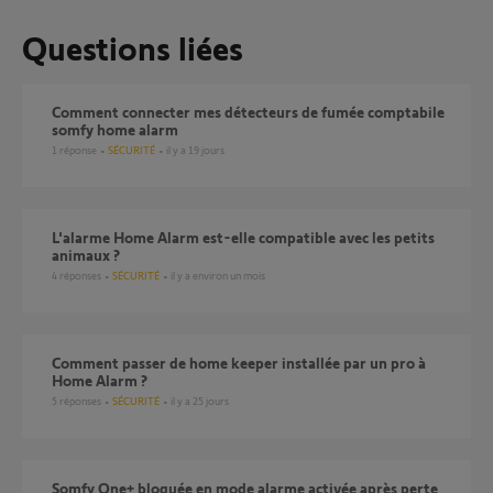
Questions liées
comment connecter mes détecteurs de fumée comptabile
somfy home alarm
1
réponse
SÉCURITÉ
il y a 19 jours
L'alarme Home Alarm est-elle compatible avec les petits
animaux ?
4
réponses
SÉCURITÉ
il y a environ un mois
Comment passer de home keeper installée par un pro à
Home Alarm ?
5
réponses
SÉCURITÉ
il y a 25 jours
Somfy One+ bloquée en mode alarme activée après perte