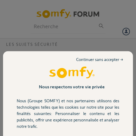
Particuliers
Professionnels
Forum
LES SUJETS SÉCURITÉ
Volet
Compatibilité Somfy One et Home Alarme
Continuer sans accepter →
Bonjour,
Portail
Je souhaite compléter mon système "Home Alarm" avec la caméra
ONE.
Garage
Nous respectons votre vie privée
Celle-ci sera-t-elle bien intégrée au système comme un périphérique
supplémentaire?
Nous (Groupe SOMFY) et nos partenaires utilisons des
Sécurité
Pourrais-je bénéficier du service de télésurveillance en incluant cette
technologies telles que les cookies sur notre site pour les
caméra au tarif d'un système unique?
finalités suivantes: Personnaliser le contenu et les
publicités, offrir une expérience personnalisée et analyser
Merci
Domotique
notre trafic.
JC