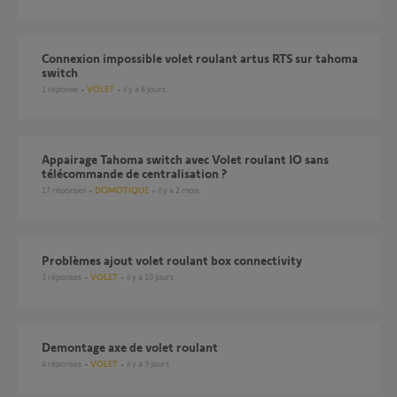
Connexion impossible volet roulant artus RTS sur tahoma
switch
1
réponse
VOLET
il y a 8 jours
Appairage Tahoma switch avec Volet roulant IO sans
télécommande de centralisation ?
17
réponses
DOMOTIQUE
il y a 2 mois
Problèmes ajout volet roulant box connectivity
3
réponses
VOLET
il y a 10 jours
Demontage axe de volet roulant
4
réponses
VOLET
il y a 9 jours