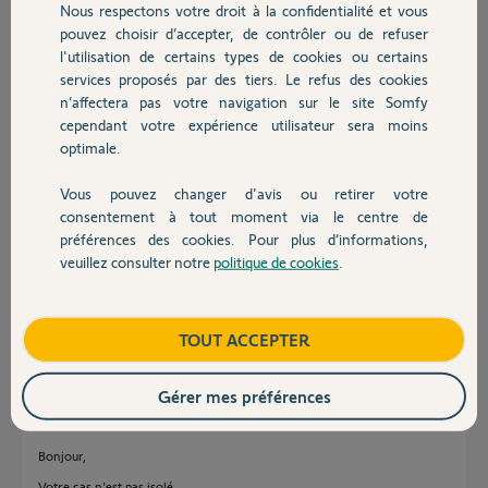
télécommande" mais je retrouve alors mon BSO avec l'interface
Nous respectons votre droit à la confidentialité et vous
Chauffage
tahoma comme "volet roulant" (idem départ), et même avec le nom
pouvez choisir d’accepter, de contrôler ou de refuser
que je lui avais donné précédemment.
l'utilisation de certains types de cookies ou certains
Précision : on ne peut pas modifier le paramétrage, on peut juste
services proposés par des tiers. Le refus des cookies
Autres produits
renommer l'équipement.
n’affectera pas votre navigation sur le site Somfy
cependant votre expérience utilisateur sera moins
Est ce que vous savez comment faire pour refaire la configuration
optimale.
afin que mon BSO soit bien vu comme un BSO dans tahoma ?
Vous pouvez changer d'avis ou retirer votre
Bonne journée
Devis avec un pro
consentement à tout moment via le centre de
préférences des cookies. Pour plus d’informations,
Stéphane
veuillez consulter notre
politique de cookies
.
il y a environ 6 ans
Contact
Participer au fil de discussion
Boutique
TOUT ACCEPTER
Réponses
Gérer mes préférences
Bonjour,
Votre cas n'est pas isolé.