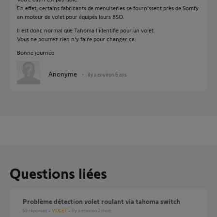
En effet, certains fabricants de menuiseries se fournissent près de Somfy
en moteur de volet pour équipés leurs BSO.
Il est donc normal que Tahoma l'identifie pour un volet.
Vous ne pourrez rien n'y faire pour changer ca.
Bonne journée
Anonyme
il y a environ 6 ans
Questions liées
Problème détection volet roulant via tahoma switch
69
réponses
VOLET
il y a environ 2 mois