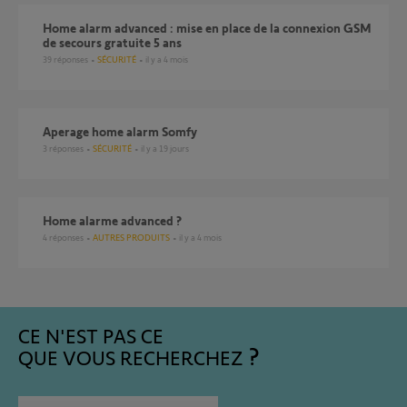
Home alarm advanced : mise en place de la connexion GSM
de secours gratuite 5 ans
39
réponses
SÉCURITÉ
il y a 4 mois
Aperage home alarm Somfy
3
réponses
SÉCURITÉ
il y a 19 jours
Home alarme advanced ?
4
réponses
AUTRES PRODUITS
il y a 4 mois
CE N'EST PAS CE
QUE VOUS RECHERCHEZ