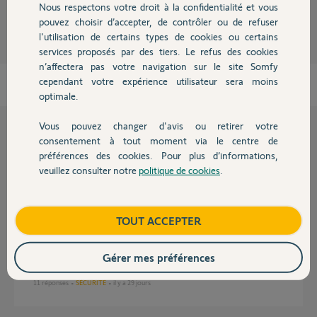
Nous respectons votre droit à la confidentialité et vous
Chauffage
il y a environ 6 ans
pouvez choisir d’accepter, de contrôler ou de refuser
Participer au fil de discussion
l'utilisation de certains types de cookies ou certains
services proposés par des tiers. Le refus des cookies
Autres produits
n’affectera pas votre navigation sur le site Somfy
cependant votre expérience utilisateur sera moins
optimale.
Vous pouvez changer d'avis ou retirer votre
Devis avec un pro
consentement à tout moment via le centre de
Questions liées
préférences des cookies. Pour plus d’informations,
veuillez consulter notre
politique de cookies
.
Contact
System Home Alarm
9
réponses
SÉCURITÉ
il y a 6 mois
Boutique
TOUT ACCEPTER
Gérer mes préférences
Home Alarm Advanced ne bascule pas sur réseau secours
GSM
11
réponses
SÉCURITÉ
il y a 29 jours