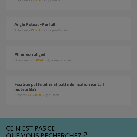
7
réponses
PORTAIL
il y a 6 mois
Angle Poteau-Portail
3
réponses
PORTAIL
il y a plus d'un an
Pilier non aligné
18
réponses
PORTAIL
il y a environ un an
fixation patte pilier et patte de fixation vantail
moteurSGS
1
réponse
PORTAIL
il y a 9 mois
CE N'EST PAS CE
QUE VOUS RECHERCHEZ