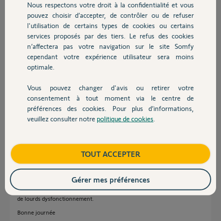
Merci pour votre aide
Nous respectons votre droit à la confidentialité et vous
Chauffage
pouvez choisir d’accepter, de contrôler ou de refuser
07082020135830-
l'utilisation de certains types de cookies ou certains
00...
services proposés par des tiers. Le refus des cookies
Autres produits
40 ko
n’affectera pas votre navigation sur le site Somfy
cependant votre expérience utilisateur sera moins
Florian
optimale.
il y a presque 6 ans
Participer au fil de discussion
Vous pouvez changer d'avis ou retirer votre
Devis avec un pro
consentement à tout moment via le centre de
préférences des cookies. Pour plus d’informations,
Réponses
veuillez consulter notre
politique de cookies
.
Contact
Boutique
TOUT ACCEPTER
Bonjour,
Non, les poteaux doivent être alignés et dans le même axe pour avoir les
cotes A/B faisables.
Gérer mes préférences
Dans votre cas, les cotes ne pourront pas être respectées ce qui créera
de lourds dysfonctionnement.
Bonne journée