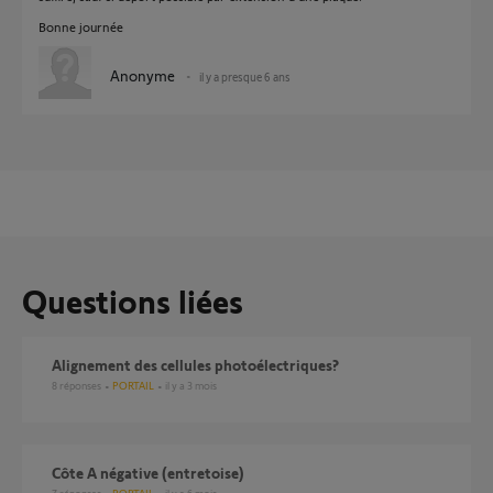
Bonne journée
Anonyme
il y a presque 6 ans
Questions liées
Alignement des cellules photoélectriques?
8
réponses
PORTAIL
il y a 3 mois
Côte A négative (entretoise)