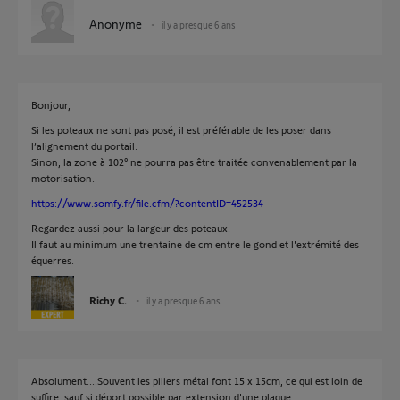
Anonyme
il y a presque 6 ans
Bonjour,
Si les poteaux ne sont pas posé, il est préférable de les poser dans
l’alignement du portail.
Sinon, la zone à 102° ne pourra pas être traitée convenablement par la
motorisation.
https://www.somfy.fr/file.cfm/?contentID=452534
Regardez aussi pour la largeur des poteaux.
Il faut au minimum une trentaine de cm entre le gond et l'extrémité des
équerres.
Richy C.
il y a presque 6 ans
Absolument....Souvent les piliers métal font 15 x 15cm, ce qui est loin de
suffire, sauf si déport possible par extension d'une plaque.