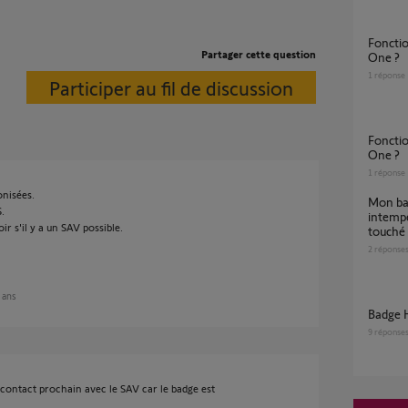
Fonctionnement badges récents sur Somfy
Partager cette question
One ?
1
réponse
Participer au fil de discussion
Fonctionnement badge récent sur Somfy
One ?
1
réponse
onisées.
Mon badge key fob declenche
.
intempe
r s'il y a un SAV possible.
touché 
2
réponse
6 ans
Badge 
9
réponse
 contact prochain avec le SAV car le badge est