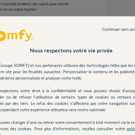
il possible d'obtenir des capots pour keyfob
2 sur les autres keyfob ?
Continuer sans ac
e 4 ans
Nous respectons votre vie privée
Groupe SOMFY) et nos partenaires utilisons des technologies telles que les 
re site pour les finalités suivantes: Personnaliser le contenu et les publicités
érience personnalisée et analyser notre trafic.
s :
espectons votre droit à la confidentialité et vous pouvez choisir d’accep
ler ou de refuser l'utilisation de certains types de cookies ou certains s
és par des tiers. Le refus des cookies n’affectera pas votre navigation sur 
chacun des boutons
cependant votre expérience utilisateur sera moins optimale.
e trouvent à l'intérieur des badges
ouvez changer d'avis ou retirer votre consentement à tout moment via le ce
eurs
ences des cookies. Pour plus d’informations, veuillez consulter notre
poli
s
.