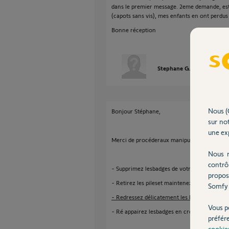
dans le premier message. 2eme demande, est 
(capots sans vis), mes enfants en ont perdus 
Bonne réception
Stephane G.
il y a plus d
Nous (
Bonjour Stéphane,
sur not
une exp
Merci de procéderaux manipulations suivante
Nous r
contrô
- Supprimez lesbadges de votre application
propos
- Retirez les pileset maintenez 4 secondes 
Somfy 
- Redressez délicatement les languettes qui s
Vous p
- Ré appairez lesbadges en croisant les port
préfér
cookie