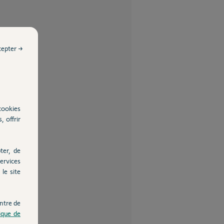
cepter →
cookies
, offrir
ter, de
ervices
le site
ntre de
tique de