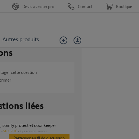
Devis avec un pro
Contact
Boutique
Autres produits
ons
tager cette question
primer
tions liées
b, somfy protect et door keeper
SÉCURITÉ
il y a environ un mois
s
Participer au fil de discussion