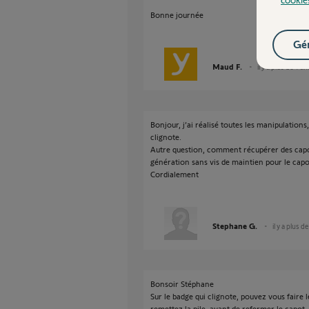
Bonne journée
Gér
Maud F.
il y a plus de 4 an
Bonjour, j’ai réalisé toutes les manipulatio
clignote.
Autre question, comment récupérer des capo
génération sans vis de maintien pour le capot
Cordialement
Stephane G.
il y a plus d
Bonsoir Stéphane
Sur le badge qui clignote, pouvez vous faire 
remettez la pile, avant de refermer le capot