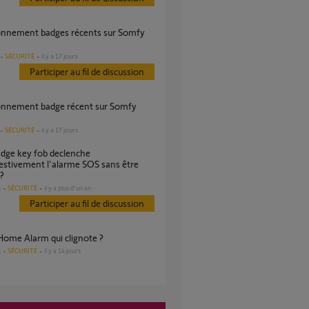
SÉCURITÉ
il y a 17 jours
Participer au fil de discussion
SÉCURITÉ
il y a 17 jours
stivement l'alarme SOS sans être
?
SÉCURITÉ
il y a plus d'un an
s
Participer au fil de discussion
Home Alarm qui clignote ?
SÉCURITÉ
il y a 14 jours
s