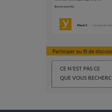
Bonne journée,
Maud F.
il y a plus de 4 an
Participer au fil de discus
CE N'EST PAS CE
QUE VOUS RECHER