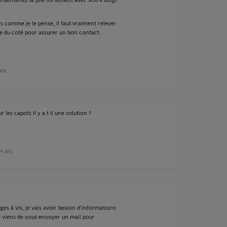
 pas comme je le pense, il faut vraiment relever
lle du coté pour assurer un bon contact.
 ans
les capots il y a t il une solution ?
e 4 ans
es à vis, je vais avoir besoin d'informations
je viens de vous envoyer un mail pour