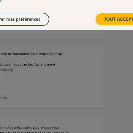
er mes préférences
TOUT ACCEP
s
ns, rien ne fonctionne pour mon keyfob qui
ts pour les autres keyfob( ancienne
 de pile)
e 4 ans
les manip précédente, puis lorsque vous
, maintenez la pile fortement avec votre doigt