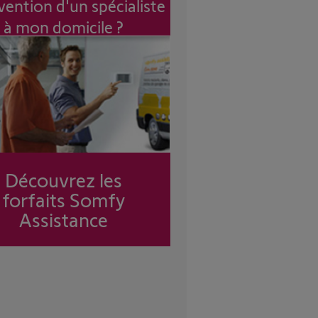
vention d'un spécialiste
à mon domicile ?
Découvrez les
forfaits Somfy
Assistance