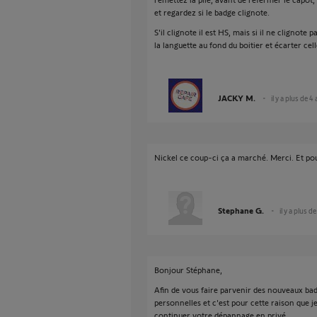
et regardez si le badge clignote.
S'il clignote il est HS, mais si il ne clignote
la languette au fond du boitier et écarter ce
JACKY M.
il y a plus de 4
Nickel ce coup-ci ça a marché. Merci. Et pour 
Stephane G.
il y a plus d
Bonjour Stéphane,
Afin de vous faire parvenir des nouveaux badg
personnelles et c'est pour cette raison que 
continuer votre dépannage en privé.