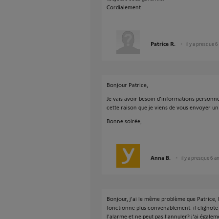
Cordialement
Patrice R.
il y a presque 6
Bonjour Patrice,
Je vais avoir besoin d'informations personne
cette raison que je viens de vous envoyer un
Bonne soirée,
Anna B.
il y a presque 6 a
Bonjour, j'ai le même problème que Patrice
fonctionne plus convenablement. il clignote 
l'alarme et ne peut pas l'annuler? j'ai égal