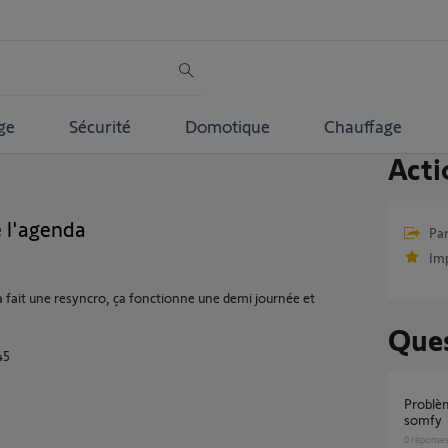
ge
Sécurité
Domotique
Chauffage
Acti
 l'agenda
Par
Im
 fait une resyncro, ça fonctionne une demi journée et
Ques
45
Problème agenda tahoma avec thermostat
somfy
0
réponse