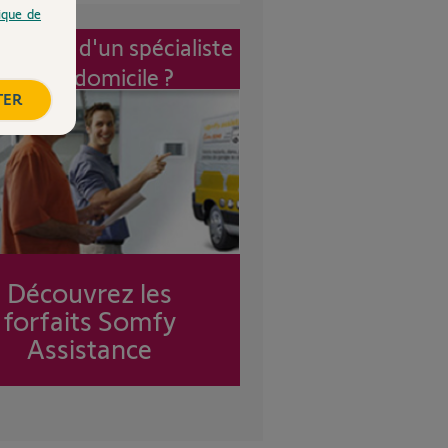
tique de
vention d'un spécialiste
à mon domicile ?
TER
Découvrez les
forfaits Somfy
Assistance