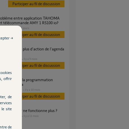
Participer au fil de discussion
c et télécommande AMY 1 RS100 io?
VOLET
il y a 11 jours
Participer au fil de discussion
cepter →
14 octobre
DOMOTIQUE
il y a 9 mois
s
Participer au fil de discussion
cookies
, offrir
e de l'agenda
DOMOTIQUE
il y a 10 mois
es
Participer au fil de discussion
ter, de
ervices
le site
 et calendrier ne fonctionne plus ?
DOMOTIQUE
il y a 11 mois
s
ntre de