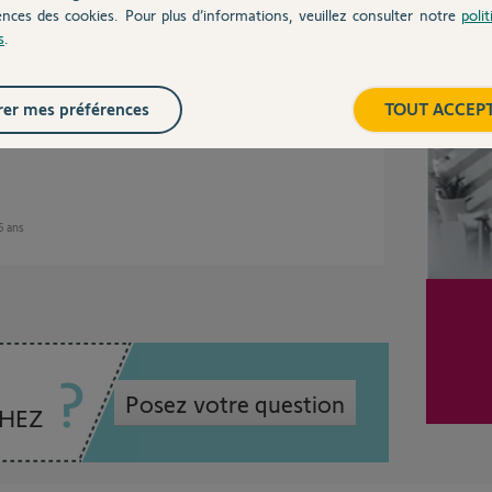
ences des cookies. Pour plus d’informations, veuillez consulter notre
poli
s
.
Inter
er mes préférences
TOUT ACCEP
 6 ans
Posez votre question
CHEZ