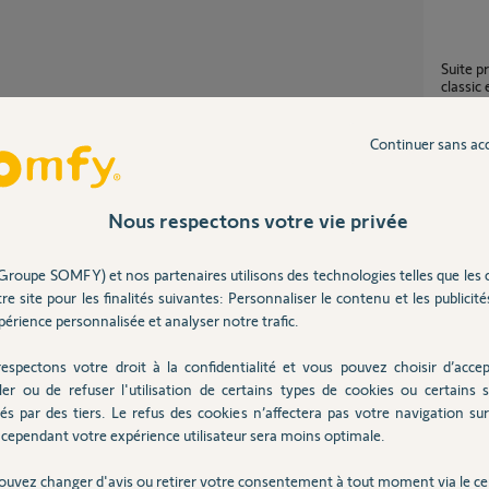
Suite probléme entre application TAHOMA
classi
1
réponse
Partager cette question
Continuer sans ac
Participer au fil de discussion
Tahoma 2 n'exécute plus d'action de l'agenda
depuis 
Nous respectons votre vie privée
6
réponse
Groupe SOMFY) et nos partenaires utilisons des technologies telles que les 
ez accumulé les journées types les unes sur les
re site pour les finalités suivantes: Personnaliser le contenu et les publicités
Tahoma ne joue pas la programmation
complet
érience personnalisée et analyser notre trafic.
'ensemble de vos journées types,de l'agenda, et
18
répons
mer que cela fonctionne à nouveau.
espectons votre droit à la confidentialité et vous pouvez choisir d’accep
ler ou de refuser l'utilisation de certains types de cookies ou certains s
és par des tiers. Le refus des cookies n’affectera pas votre navigation sur 
agenda
cependant votre expérience utilisateur sera moins optimale.
4
réponse
ouvez changer d'avis ou retirer votre consentement à tout moment via le ce
ans