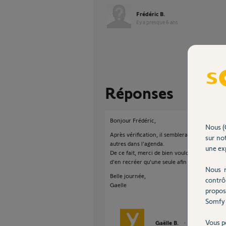
Frédéric B.
il y a presque 6 ans
Réponses
Bonjour Frédéric,
Nous (
Après vérification, il semblerait que vous ay
sur not
autres dans l'agenda.
une exp
De ce fait, merci de bien vouloir supprimer l
d'en recréer qu'une seule afin de me confir
Nous r
Belle journée,
contrô
Gaelle
propos
Somfy 
Vous p
Gaëlle B.
il y a presque 6 