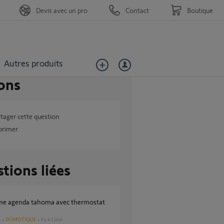
Devis avec un pro
Contact
Boutique
Autres produits
ons
tager cette question
primer
tions liées
DOMOTIQUE
il y a 1 jour
s