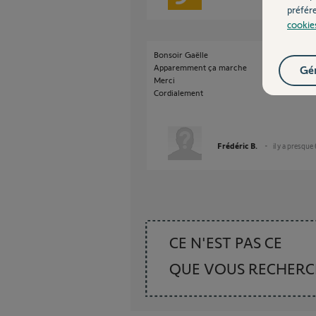
préfér
cookie
Bonsoir Gaëlle
Apparemment ça marche
Gér
Merci
Cordialement
Frédéric B.
il y a presque
CE N'EST PAS CE
QUE VOUS RECHER