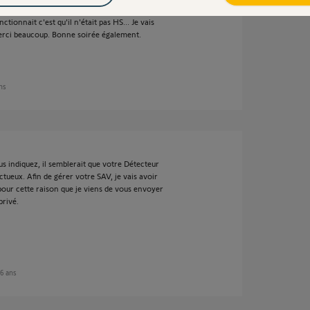
tionnait c'est qu'il n'était pas HS... Je vais
Merci beaucoup. Bonne soirée également.
ans
s indiquez, il semblerait que votre Détecteur
ueux. Afin de gérer votre SAV, je vais avoir
pour cette raison que je viens de vous envoyer
privé.
 6 ans