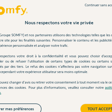
ntique sur l'ensemble des capteurs : test sur
Continuer sans ac
 J'ai déjà déplacé le détecteur et le problème
Inter
Nous respectons votre vie privée
ans
Groupe SOMFY) et nos partenaires utilisons des technologies telles que les 
re site pour les finalités suivantes: Personnaliser le contenu et les publicités
érience personnalisée et analyser notre trafic.
S.
espectons votre droit à la confidentialité et vous pouvez choisir d’accep
ler ou de refuser l'utilisation de certains types de cookies ou certains s
és par des tiers. Le refus des cookies n’affectera pas votre navigation sur 
low's qui s'occupera de la gestion de votre
cependant votre expérience utilisateur sera moins optimale.
ouvez changer d'avis ou retirer votre consentement à tout moment via le ce
ences des cookies. Pour plus d’informations, veuillez consulter notre
poli
s
.
 6 ans
er mes préférences
TOUT ACCEP