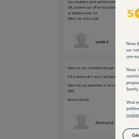
Les cavaliers sont positionnés de manière ide
off, lumière sur off et fonctionnement sur on.
se déplace avec lui.
Merci de votre aide
Lucile C.
il y a presque 6 
Nous (
sur not
une exp
Dans ce cas il semblerait que ce DMPA est H
Nous r
contrô
S'il a moins de 5 ans il est garanti.
propos
Dans tel cas patientez ici le contact d'un Yel
Somfy 
SAV.
Bonne soirée
Vous p
préfér
cookie
Anonyme
il y a presque
Gér