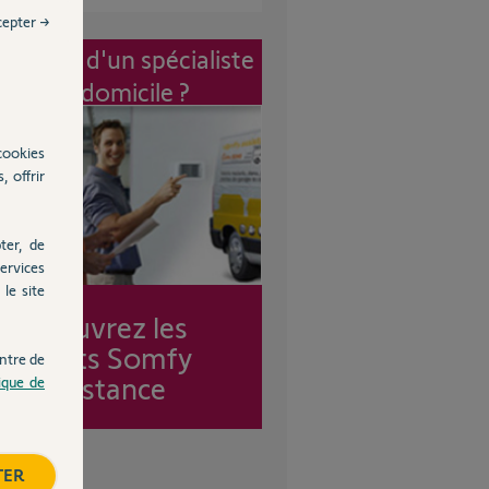
cepter →
vention d'un spécialiste
à mon domicile ?
cookies
, offrir
ter, de
ervices
le site
Découvrez les
forfaits Somfy
ntre de
Assistance
tique de
TER