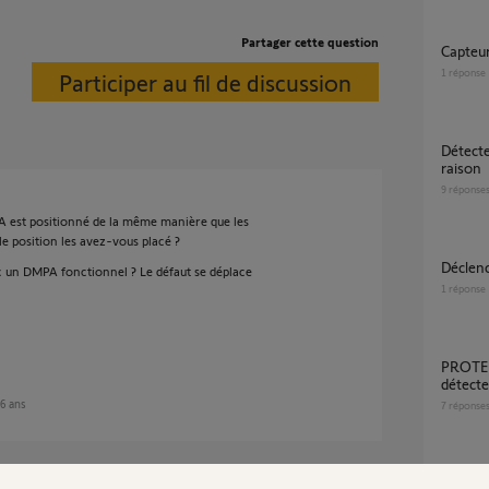
Partager cette question
capte
1
réponse
Participer au fil de discussion
Détecteur mouvement se déclenche sans
raison
9
réponse
A est positionné de la même manière que les
le position les avez-vous placé ?
Déclen
 un DMPA fonctionnel ? Le défaut se déplace
1
réponse
PROTEXIOM déclenchement intempestif
détect
 6 ans
7
réponse