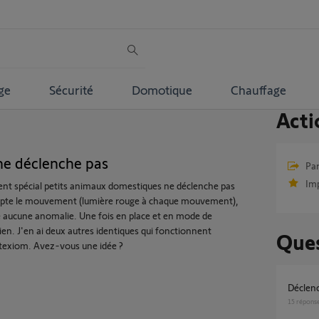
ge
Sécurité
Domotique
Chauffage
Acti
e déclenche pas
Par
Im
nt spécial petits animaux domestiques ne déclenche pas
l capte le mouvement (lumière rouge à chaque mouvement),
cte aucune anomalie. Une fois en place et en mode de
en. J'en ai deux autres identiques qui fonctionnent
Ques
texiom. Avez-vous une idée ?
Décle
15
répons