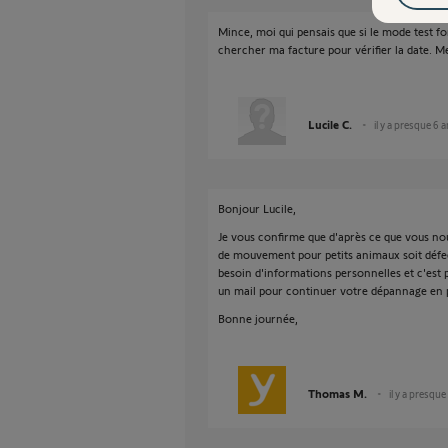
Mince, moi qui pensais que si le mode test fonc
chercher ma facture pour vérifier la date. 
Lucile C.
il y a presque 6 
Bonjour Lucile,
Je vous confirme que d'après ce que vous nou
de mouvement pour petits animaux soit défect
besoin d'informations personnelles et c'est 
un mail pour continuer votre dépannage en 
Bonne journée,
Thomas M.
il y a presque