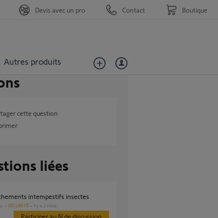
Devis avec un pro
Contact
Boutique
Autres produits
ons
tager cette question
primer
tions liées
nchements intempestifs insectes
SÉCURITÉ
il y a 2 mois
es
Participer au fil de discussion