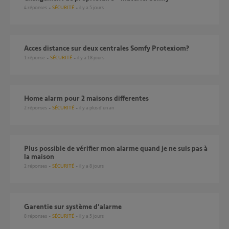
4
réponses
SÉCURITÉ
il y a 5 jours
Acces distance sur deux centrales Somfy Protexiom?
1
réponse
SÉCURITÉ
il y a 18 jours
Home alarm pour 2 maisons differentes
2
réponses
SÉCURITÉ
il y a plus d'un an
Plus possible de vérifier mon alarme quand je ne suis pas à
la maison
2
réponses
SÉCURITÉ
il y a 8 jours
Garentie sur système d'alarme
8
réponses
SÉCURITÉ
il y a 5 jours