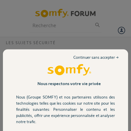
Particuliers
Professionnels
Forum
LES SUJETS SÉCURITÉ
Volet
alarme 2 maisons
Continuer sans accepter →
Bonjour, j'ai déjà une alarme somfy protect à une adresse je souhaite
Portail
en installer une seconde (résidence secondaire) me sera t'il possible
de connecter les 2 sur mon téléphone portable (sachant que chaque
maison est équipée en wifi et situées à 600 kms l'une de l'autre, merci
Garage
Nous respectons votre vie privée
de votre réponse avant que j'équipe mon second bien, cordialement
Nous (Groupe SOMFY) et nos partenaires utilisons des
Sécurité
Patrick A.
technologies telles que les cookies sur notre site pour les
il y a presque 6 ans
finalités suivantes: Personnaliser le contenu et les
Participer au fil de discussion
publicités, offrir une expérience personnalisée et analyser
Domotique
notre trafic.