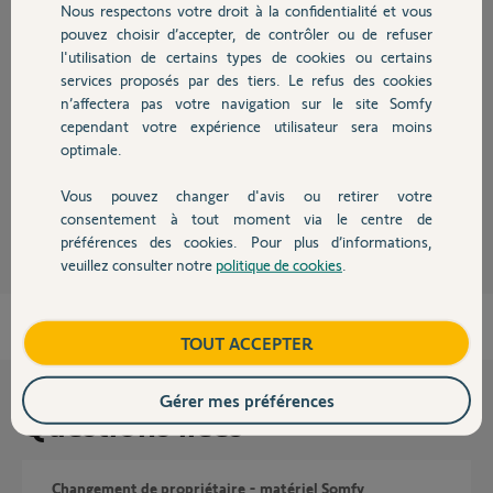
Nous respectons votre droit à la confidentialité et vous
Chauffage
Réponses
pouvez choisir d’accepter, de contrôler ou de refuser
l'utilisation de certains types de cookies ou certains
services proposés par des tiers. Le refus des cookies
Autres produits
Bonjour,
n’affectera pas votre navigation sur le site Somfy
cependant votre expérience utilisateur sera moins
Oui il est possible d’installer une seconde installation depuis l’application
optimale.
(il suffit de cliquer sur le nom de ta maison en haut de l’appli) :).
Vous pouvez changer d'avis ou retirer votre
David L.
il y a presque 6 ans
Devis avec un pro
consentement à tout moment via le centre de
préférences des cookies. Pour plus d’informations,
veuillez consulter notre
politique de cookies
.
Contact
Boutique
TOUT ACCEPTER
Gérer mes préférences
Questions liées
Changement de propriétaire - matériel Somfy