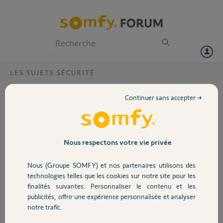
Particuliers
Professionnels
Forum
LES SUJETS SÉCURITÉ
Volet
Cales d'épaisseur avec 2401362
Continuer sans accepter →
Bonjour, ai je besoin de cales d'épaisseur pour installer le détecteur
Portail
d'ouverture sur une porte non affleurante (17mm d'épaisseur de
porte qui dépasse), ou est ce que l'apprentissage de proximité des
deux élément est capable de gérer le décalage?
Garage
Nous respectons votre vie privée
D'avance merci!
Nous (Groupe SOMFY) et nos partenaires utilisons des
Sécurité
Alex
technologies telles que les cookies sur notre site pour les
il y a presque 6 ans
finalités suivantes: Personnaliser le contenu et les
Participer au fil de discussion
publicités, offrir une expérience personnalisée et analyser
Domotique
notre trafic.