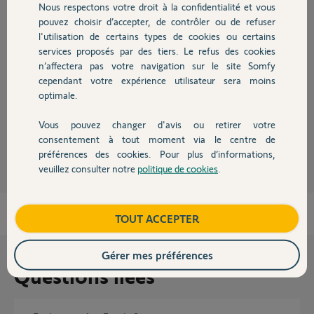
Nous respectons votre droit à la confidentialité et vous
Chauffage
Réponses
pouvez choisir d’accepter, de contrôler ou de refuser
l'utilisation de certains types de cookies ou certains
services proposés par des tiers. Le refus des cookies
Autres produits
Bonjour Alex.
n’affectera pas votre navigation sur le site Somfy
L'écart est trop important. Il faut une cale d'épaisseur.
cependant votre expérience utilisateur sera moins
Vous pouvez faire l'essai sans cale mais vue l'écart il sera en position
optimale.
ouverte permanente.
Vous pouvez changer d'avis ou retirer votre
Devis avec un pro
JACKY M.
il y a presque 6 ans
consentement à tout moment via le centre de
préférences des cookies. Pour plus d’informations,
veuillez consulter notre
politique de cookies
.
Contact
Boutique
TOUT ACCEPTER
Gérer mes préférences
Questions liées