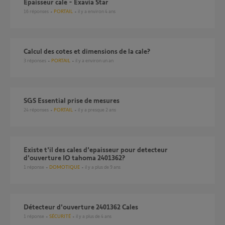
Epaisseur cale - Exavia Star
16
réponses
PORTAIL
il y a environ 4 ans
Calcul des cotes et dimensions de la cale?
3
réponses
PORTAIL
il y a environ un an
SGS Essential prise de mesures
24
réponses
PORTAIL
il y a presque 2 ans
Existe t'il des cales d'epaisseur pour detecteur
d'ouverture IO tahoma 2401362?
1
réponse
DOMOTIQUE
il y a plus de 9 ans
Détecteur d'ouverture 2401362 Cales
1
réponse
SÉCURITÉ
il y a plus de 4 ans