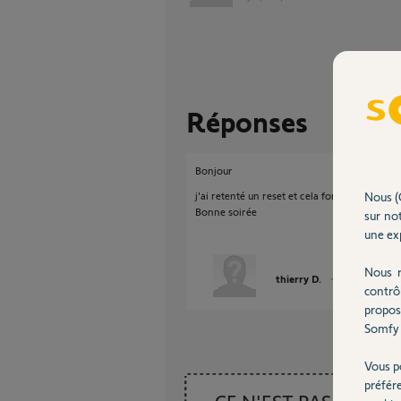
Réponses
Bonjour
j'ai retenté un reset et cela fonctionne
Nous (
Bonne soirée
sur not
une exp
Nous r
thierry D.
il y a presque 6
contrô
propos
Somfy 
Vous p
préfér