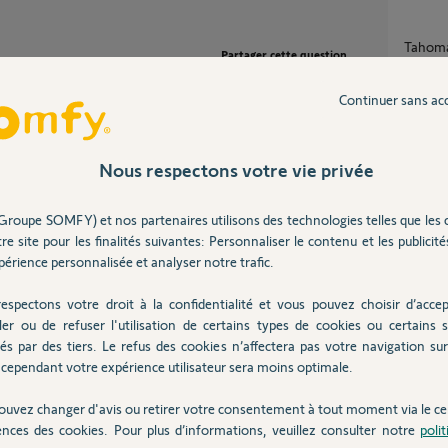
Tahoma Switch exécute-t-elle les scénarios
Partager cette question
si la b
10
répons
Participer au fil de discussion
Continuer sans ac
Qui peut m'aider à reconnecter une Tahoma
Nous respectons votre vie privée
Switch
6
réponse
Groupe SOMFY) et nos partenaires utilisons des technologies telles que les 
Applic
re site pour les finalités suivantes: Personnaliser le contenu et les publicités
1
réponse
érience personnalisée et analyser notre trafic.
espectons votre droit à la confidentialité et vous pouvez choisir d’accep
Tahom
 ans
ler ou de refuser l'utilisation de certains types de cookies ou certains s
3
réponse
és par des tiers. Le refus des cookies n’affectera pas votre navigation sur 
cependant votre expérience utilisateur sera moins optimale.
ouvez changer d'avis ou retirer votre consentement à tout moment via le ce
ences des cookies. Pour plus d’informations, veuillez consulter notre
poli