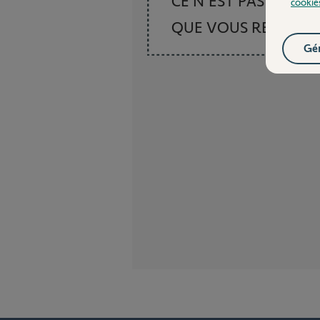
CE N'EST PAS CE
cookie
QUE VOUS RECHER
Gér