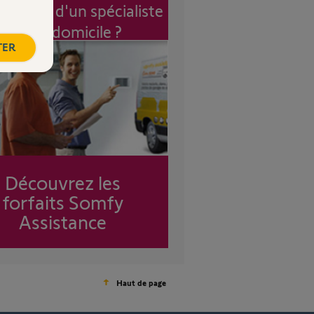
vention d'un spécialiste
à mon domicile ?
TER
Découvrez les
forfaits Somfy
Assistance
Haut de page