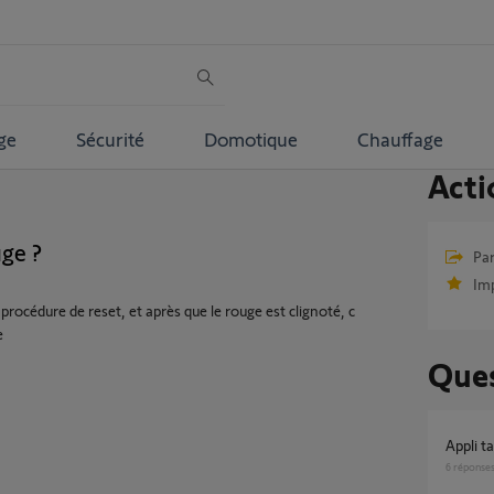
ge
Sécurité
Domotique
Chauffage
Acti
ge ?
Par
Im
 procédure de reset, et après que le rouge est clignoté, c
e
Ques
Appli 
6
réponse