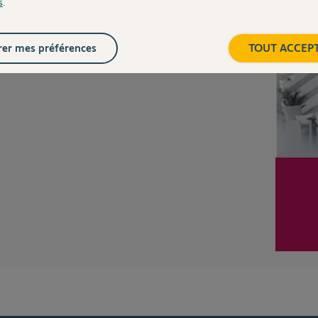
s
.
Inter
Posez votre question
CHEZ
er mes préférences
TOUT ACCEP