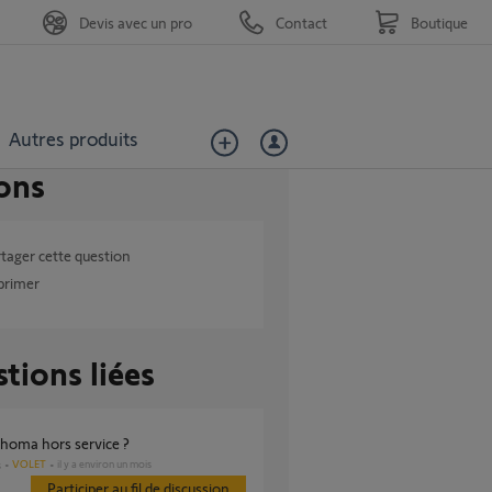
Devis avec un pro
Contact
Boutique
Autres produits
ons
tager cette question
primer
tions liées
tahoma hors service ?
VOLET
il y a environ un mois
s
Participer au fil de discussion