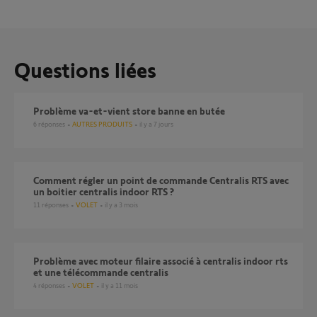
Questions liées
Problème va-et-vient store banne en butée
6
réponses
AUTRES PRODUITS
il y a 7 jours
Comment régler un point de commande Centralis RTS avec
un boitier centralis indoor RTS ?
11
réponses
VOLET
il y a 3 mois
Problème avec moteur filaire associé à centralis indoor rts
et une télécommande centralis
4
réponses
VOLET
il y a 11 mois