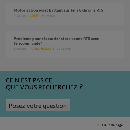
Motorisation volet battant sur Telis 6 chronis RTS
4
réponses
VOLET
il y a 6 mois
Probleme pour réassocier store banne RTS avec
télécommande?
3
réponses
AUTRES PRODUITS
il y a 3 mois
CE N'EST PAS CE
QUE VOUS RECHERCHEZ
Posez votre question
Haut de page