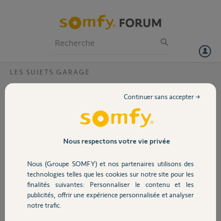
Particuliers
Professionnels
Forum
LES SUJETS GARAGE
Volet
J'ai bien appairée une nouvelle
Continuer sans accepter →
telecommande à centralis Indoor RTS mais
Portail
le moteur ne s'allume plus ?
J'ai voulu ajouter une
Garage
Nous respectons votre vie privée
télécommande à mon
installation qui en avait
déjà 2. J'ai réussi à
Nous (Groupe SOMFY) et nos partenaires utilisons des
Sécurité
l'appairer avec la centrale
technologies telles que les cookies sur notre site pour les
car quand je clique dessus
finalités suivantes: Personnaliser le contenu et les
le bouton de la centrale
publicités, offrir une expérience personnalisée et analyser
Domotique
s'allume. Toutes mes
notre trafic.
télécommandes font
désormais bien allumer le