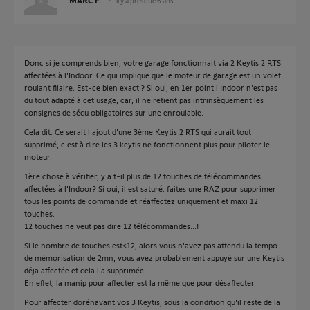
MARC F.
il y a presque 6 ans
Donc si je comprends bien, votre garage fonctionnait via 2 Keytis 2 RTS
affectées à l'Indoor. Ce qui implique que le moteur de garage est un volet
roulant filaire. Est-ce bien exact ? Si oui, en 1er point l'Indoor n'est pas
du tout adapté à cet usage, car, il ne retient pas intrinsèquement les
consignes de sécu obligatoires sur une enroulable.
Cela dit: Ce serait l'ajout d'une 3ème Keytis 2 RTS qui aurait tout
supprimé, c'est à dire les 3 keytis ne fonctionnent plus pour piloter le
moteur.
1ère chose à vérifier, y a t-il plus de 12 touches de télécommandes
affectées à l'Indoor? Si oui, il est saturé. faites une RAZ pour supprimer
tous les points de commande et réaffectez uniquement et maxi 12
touches.
12 touches ne veut pas dire 12 télécommandes...!
Si le nombre de touches est<12, alors vous n'avez pas attendu la tempo
de mémorisation de 2mn, vous avez probablement appuyé sur une Keytis
déja affectée et cela l'a supprimée.
En effet, la manip pour affecter est la même que pour désaffecter.
Pour affecter dorénavant vos 3 Keytis, sous la condition qu'il reste de la