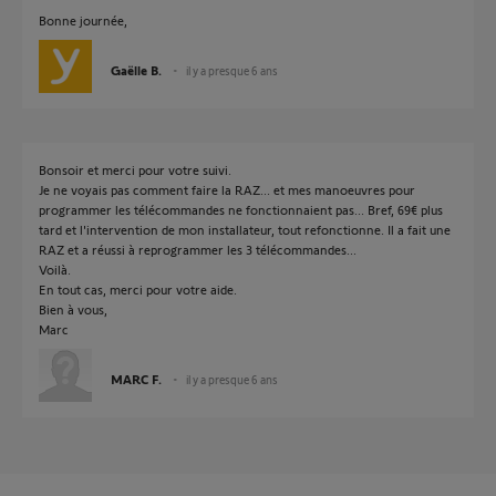
Bonne journée,
Gaëlle B.
il y a presque 6 ans
Bonsoir et merci pour votre suivi.
Je ne voyais pas comment faire la RAZ... et mes manoeuvres pour
programmer les télécommandes ne fonctionnaient pas... Bref, 69€ plus
tard et l'intervention de mon installateur, tout refonctionne. Il a fait une
RAZ et a réussi à reprogrammer les 3 télécommandes...
Voilà.
En tout cas, merci pour votre aide.
Bien à vous,
Marc
MARC F.
il y a presque 6 ans