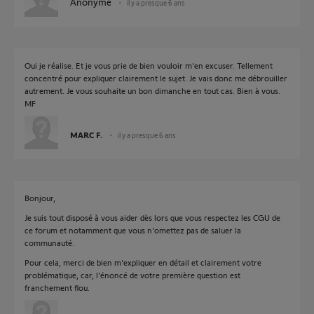
Anonyme
il y a presque 6 ans
Oui je réalise. Et je vous prie de bien vouloir m'en excuser. Tellement
concentré pour expliquer clairement le sujet. Je vais donc me débrouiller
autrement. Je vous souhaite un bon dimanche en tout cas. Bien à vous.
MF
MARC F.
il y a presque 6 ans
Bonjour,
Je suis tout disposé à vous aider dès lors que vous respectez les CGU de
ce forum et notamment que vous n'omettez pas de saluer la
communauté.
Pour cela, merci de bien m'expliquer en détail et clairement votre
problématique, car, l'énoncé de votre première question est
franchement flou.