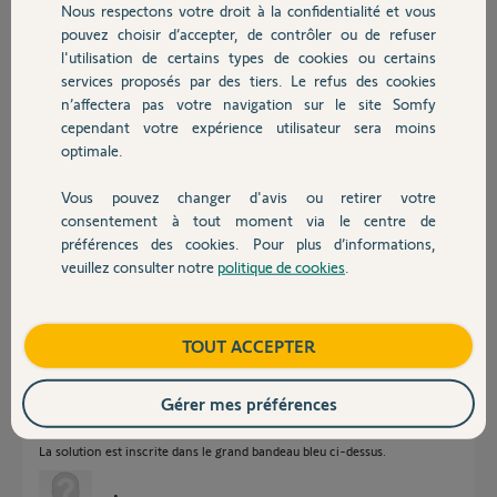
Nous respectons votre droit à la confidentialité et vous
Chauffage
voyant de la centrale maintenant... mais elles ne commandent plus le
pouvez choisir d’accepter, de contrôler ou de refuser
moteur !
l'utilisation de certains types de cookies ou certains
Celui fonctionne maintenant seulement quand j'appuie sur le bouton
services proposés par des tiers. Le refus des cookies
Autres produits
S S situé sur la centrale.
n’affectera pas votre navigation sur le site Somfy
cependant votre expérience utilisateur sera moins
optimale.
Vous pouvez changer d'avis ou retirer votre
Devis avec un pro
consentement à tout moment via le centre de
MARC F.
préférences des cookies. Pour plus d’informations,
il y a presque 6 ans
veuillez consulter notre
politique de cookies
.
Contact
Participer au fil de discussion
Boutique
TOUT ACCEPTER
Réponses
Gérer mes préférences
La solution est inscrite dans le grand bandeau bleu ci-dessus.