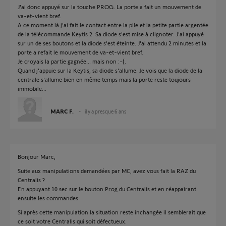
J'ai donc appuyé sur la touche PROG. La porte a fait un mouvement de
va-et-vient bref.
A ce moment là j'ai fait le contact entre la pile et la petite partie argentée
de la télécommande Keytis 2. Sa diode s'est mise à clignoter. J'ai appuyé
sur un de ses boutons et la diode s'est éteinte. J'ai attendu 2 minutes et la
porte a refait le mouvement de va-et-vient bref.
Je croyais la partie gagnée... mais non :-(.
Quand j'appuie sur la Keytis, sa diode s'allume. Je vois que la diode de la
centrale s'allume bien en même temps mais la porte reste toujours
immobile...
MARC F.
il y a presque 6 ans
Bonjour Marc,
Suite aux manipulations demandées par MC, avez vous fait la RAZ du
Centralis ?
En appuyant 10 sec sur le bouton Prog du Centralis et en réappairant
ensuite les commandes.
Si après cette manipulation la situation reste inchangée il semblerait que
ce soit votre Centralis qui soit défectueux.