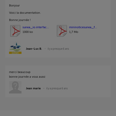
Bonjour
Voici la documentation.
Bonne journée !
sunea_io.interfac...
mininoticesunea_f...
1000 ko
1,7 Mo
Jean-Luc B.
il y a presque 6 ans
merci beaucoup
bonne journée a vous aussi
Jean marie
il y a presque 6 ans