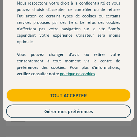
Réponses
Nous respectons votre droit à la confidentialité et vous
Chauffage
pouvez choisir d’accepter, de contrôler ou de refuser
l'utilisation de certains types de cookies ou certains
Bonjour
services proposés par des tiers. Le refus des cookies
Autres produits
n’affectera pas votre navigation sur le site Somfy
Sans la référence de la motorisation, on ne peut rien vous envoyer !
cependant votre expérience utilisateur sera moins
Bonne journée !
optimale.
Jean-Luc B.
il y a presque 6 ans
Vous pouvez changer d'avis ou retirer votre
Devis avec un pro
consentement à tout moment via le centre de
préférences des cookies. Pour plus d’informations,
veuillez consulter notre
politique de cookies
.
Contact
bonjour
je n'ai pas grand chose mais sur un bon de commande je vois Sunea io
c'est monté sur un grand store
Boutique
TOUT ACCEPTER
je ne sais pas si cela vous dit quelque chose
merci
Gérer mes préférences
Jean marie
il y a presque 6 ans