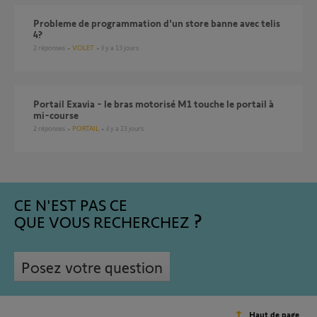
probleme de programmation d'un store banne avec telis
4?
2
réponses
VOLET
il y a 13 jours
Portail Exavia - le bras motorisé M1 touche le portail à
mi-course
2
réponses
PORTAIL
il y a 23 jours
CE N'EST PAS CE
QUE VOUS RECHERCHEZ
Posez votre question
Haut de page