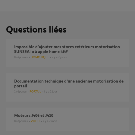
Questions liées
Impossible d'ajouter mes stores extérieurs motorisation
SUNSEA io à apple home kit?
0
réponses
DOMOTIQUE
il y a 2 jours
Documentation technique d'une ancienne motorisation de
portail
1
réponse
PORTAIL
il y a 1 jour
Moteurs J406 et J410
8
réponses
VOLET
il y a 2 mois