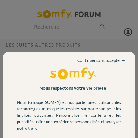
Particuliers
Professionnels
Forum
LES SUJETS AUTRES PRODUITS
Volet
notice motorisation store
Continuer sans accepter →
bonjour
Portail
je recherche une notice de reglage motorisation avec telecommande
situo 1 io pure II
merci
Garage
Nous respectons votre vie privée
Jean marie
Nous (Groupe SOMFY) et nos partenaires utilisons des
Sécurité
il y a presque 6 ans
technologies telles que les cookies sur notre site pour les
Participer au fil de discussion
finalités suivantes: Personnaliser le contenu et les
publicités, offrir une expérience personnalisée et analyser
Domotique
notre trafic.