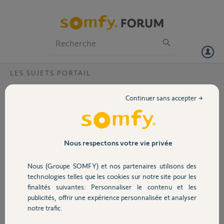
Particuliers
Professionnels
Forum
LES SUJETS PORTAIL
Volet
portail GO AR4 force de trop sur la butée
Continuer sans accepter →
bonjour a tous
Portail
mon portail ne s arrête pas net a la butée a l ouverture le bras tord le
battant
Garage
Nous respectons votre vie privée
Gilbert M.
il y a presque 6 ans
Nous (Groupe SOMFY) et nos partenaires utilisons des
Sécurité
Participer au fil de discussion
technologies telles que les cookies sur notre site pour les
finalités suivantes: Personnaliser le contenu et les
publicités, offrir une expérience personnalisée et analyser
Domotique
notre trafic.
Réponses