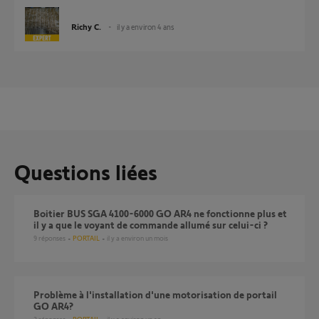
Richy C.
il y a environ 4 ans
Questions liées
boitier BUS SGA 4100-6000 GO AR4 ne fonctionne plus et
il y a que le voyant de commande allumé sur celui-ci ?
9
réponses
PORTAIL
il y a environ un mois
Problème à l'installation d'une motorisation de portail
GO AR4?