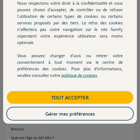
Nous respectons votre droit à la confidentialité et vous
Chauffage
pouvez choisir d’accepter, de contrôler ou de refuser
l'utilisation de certains types de cookies ou certains
Bonjour,
services proposés par des tiers. Le refus des cookies
Autres produits
Installation ancienne ou nouvelle ?
n’affectera pas votre navigation sur le site Somfy
Quel est l'âge du GO AR4.
cependant votre expérience utilisateur sera moins
optimale.
Richy C.
il y a presque 6 ans
Vous pouvez changer d'avis ou retirer votre
Devis avec un pro
consentement à tout moment via le centre de
préférences des cookies. Pour plus d’informations,
veuillez consulter notre
politique de cookies
.
Bonjour, je pense que ce problème , je l'ai aussi , mais seulement sur un
Contact
vantail ( M 2 ) et je pense aussi que vous êtes tenu d'actionner la touche 1
de votre télécommande pour refermer le portail !! Non ?
Boutique
TOUT ACCEPTER
Salvador F.
il y a environ 4 ans
Gérer mes préférences
Bonjour,
Quel est l'âge du GO AR4 ?