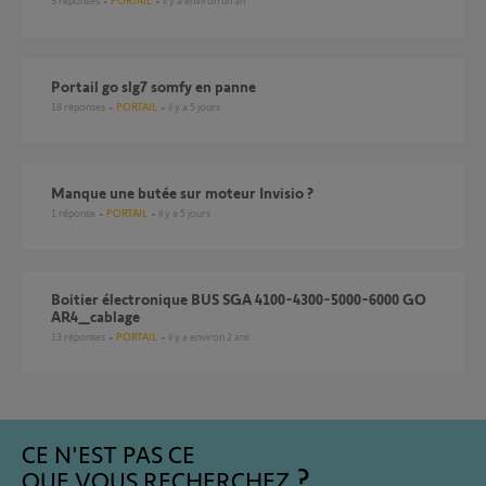
3
réponses
PORTAIL
il y a environ un an
Portail go slg7 somfy en panne
18
réponses
PORTAIL
il y a 5 jours
Manque une butée sur moteur Invisio ?
1
réponse
PORTAIL
il y a 5 jours
Boitier électronique BUS SGA 4100-4300-5000-6000 GO
AR4_cablage
13
réponses
PORTAIL
il y a environ 2 ans
CE N'EST PAS CE
QUE VOUS RECHERCHEZ