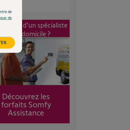
ntre de
tique de
vention d'un spécialiste
à mon domicile ?
TER
Découvrez les
forfaits Somfy
Assistance