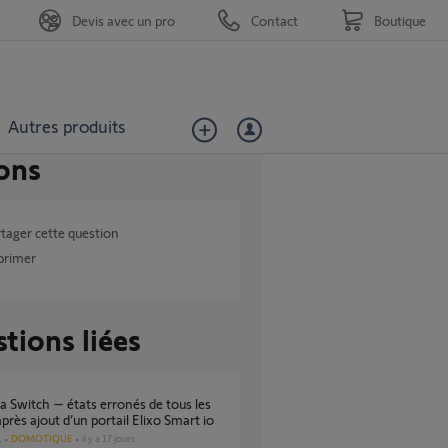
Devis avec un pro
Contact
Boutique
Autres produits
ons
tager cette question
primer
tions liées
après ajout d’un portail Elixo Smart io
DOMOTIQUE
il y a 17 jours
s