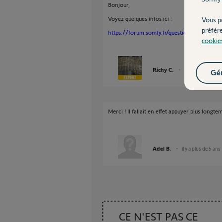
Bonjour,
Voyez quelques infos ici :
Vous p
préfér
https://forum.somfy.fr/questions/2462146-
cookie
Richy C.
il y a plus de 5 an
Gér
Merci ! Il fallait en effet appuyer plus longtem
Adel B.
il y a plus de 5 ans
CE N'EST PAS CE