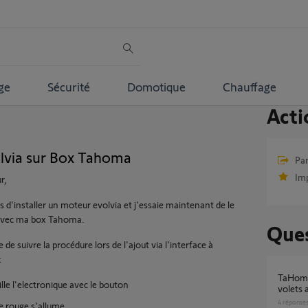
ge
Sécurité
Domotique
Chauffage
Acti
olvia sur Box Tahoma
Par
Im
r,
s d'installer un moteur evolvia et j'essaie maintenant de le
 avec ma box Tahoma.
Ques
e de suivre la procédure lors de l'ajout via l'interface à
:
TaHoma Switch – états erronés de tous les
ille l'electronique avec le bouton
volets 
4
réponse
de rouge s'allume