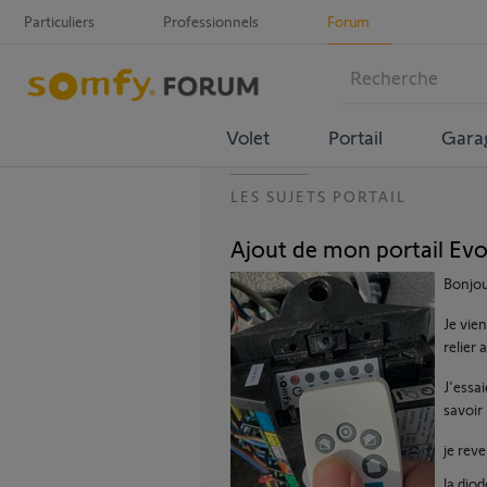
Particuliers
Professionnels
Forum
Volet
Portail
Gara
LES SUJETS PORTAIL
Ajout de mon portail Ev
Bonjou
Je vien
relier
J'essai
savoir 
je reve
la dio