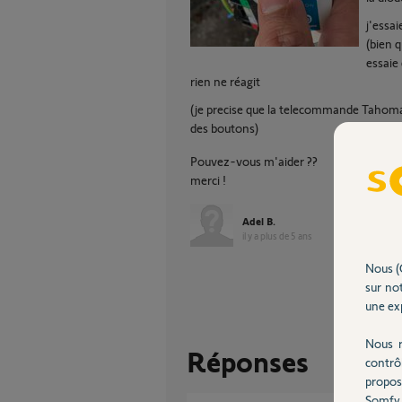
j'essa
(bien 
essaie
rien ne réagit
(je precise que la telecommande Tahoma a
des boutons)
Pouvez-vous m'aider ??
merci !
Adel B.
il y a plus de 5 ans
Nous (
sur not
une exp
Nous r
Réponses
contrô
propos
Somfy 