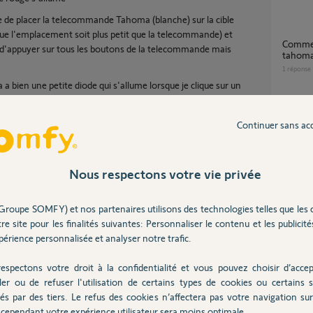
ie de placer la telecommande Tahoma (blanche) sur la cible
que l'emplacement soit plus petit que la telecommande) et
Comment commander moteur Evolvia par
 d'appuyer sur tous les boutons de la telecommande mais
tahom
1
réponse
 bien une petite diode qui s'allume lorsque je clique sur un
portail EVOLVIA avec une télécommande
Continuer sans ac
GYPASS
2
réponse
Nous respectons votre vie privée
Appairage moteur portail Slidymoove RTS
avec b
Groupe SOMFY) et nos partenaires utilisons des technologies telles que les 
7
réponse
re site pour les finalités suivantes: Personnaliser le contenu et les publicités
Partager cette question
érience personnalisée et analyser notre trafic.
Participer au fil de discussion
espectons votre droit à la confidentialité et vous pouvez choisir d’accep
Conne
ler ou de refuser l'utilisation de certains types de cookies ou certains s
1
réponse
és par des tiers. Le refus des cookies n’affectera pas votre navigation sur 
cependant votre expérience utilisateur sera moins optimale.