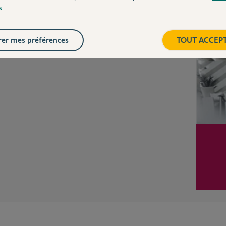
s
.
Inter
er mes préférences
TOUT ACCEP