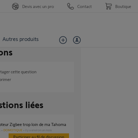
Devis avec un pro
Contact
Boutique
Autres produits
ons
tager cette question
primer
tions liées
upteur Zigbee trop loin de ma Tahoma
DOMOTIQUE
il y a environ un mois
s
Participer au fil de discussion