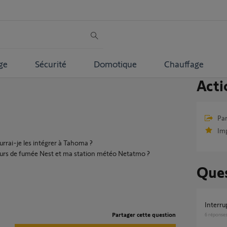
ge
Sécurité
Domotique
Chauffage
Acti
Par
Im
urrai-je les intégrer à Tahoma ?
urs de fumée Nest et ma station météo Netatmo ?
Ques
interr
Partager cette question
6
réponse