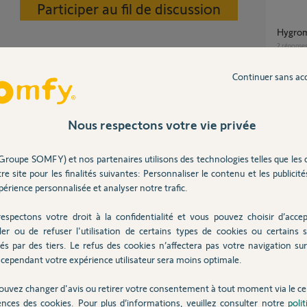
Participer au fil de discussion
hygro
2
réponse
Continuer sans ac
Dongle
t peut communiquer par ce biais avec tous les
10
répons
ve pour Nest et Netatmo.
Nous respectons votre vie privée
Schneider zigbee 3.0 micromodules
Groupe SOMFY) et nos partenaires utilisons des technologies telles que les 
CCT501
re site pour les finalités suivantes: Personnaliser le contenu et les publicités
6 ans
3
réponse
érience personnalisée et analyser notre trafic.
espectons votre droit à la confidentialité et vous pouvez choisir d’accep
Passer
ler ou de refuser l'utilisation de certains types de cookies ou certains s
és par des tiers. Le refus des cookies n’affectera pas votre navigation sur 
1
réponse
cependant votre expérience utilisateur sera moins optimale.
Posez votre question
CHEZ
ouvez changer d'avis ou retirer votre consentement à tout moment via le ce
ences des cookies. Pour plus d’informations, veuillez consulter notre
poli