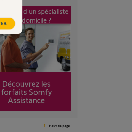
vention d'un spécialiste
à mon domicile ?
TER
Découvrez les
forfaits Somfy
Assistance
Haut de page