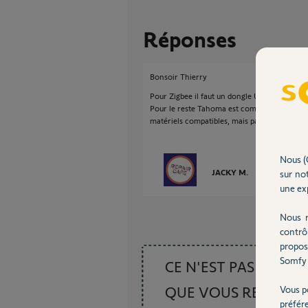
Réponses
Bonsoir Thierry
Pour Zigbee il faut un dongle USB.
Pour le reste Tahoma est compatible IFTTT e
matériels compatibles, mais pas liaison nati
Nous (
JACKY M.
sur not
il y a presque 
une exp
Nous r
contrô
propos
Somfy 
CE N'EST PAS CE
QUE VOUS RECHER
Vous p
préfér