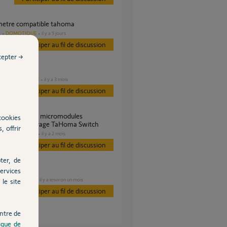
metre compatible tahoma
DOMOTIQUE
il y a 9 jours
s
Participer au fil de discussion
cepter →
 zigbee
DOMOTIQUE
il y a 3 mois
es
Participer au fil de discussion
cookies
0-0003 éclairage TaHoma Switch
, offrir
DOMOTIQUE
il y a 2 mois
s
Participer au fil de discussion
ter, de
elle Zigbee
ervices
DOMOTIQUE
il y a environ un mois
le site
Participer au fil de discussion
ntre de
tique de