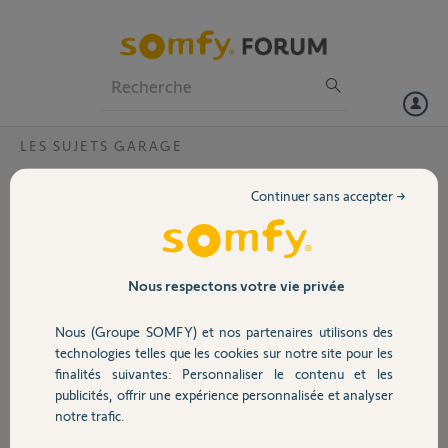
Particuliers
Professionnels
Forum
LES SUJETS GARAGE
Volet
Problème télécommande 1 ?
Continuer sans accepter →
Bonjour,
Portail
J'ai un portail de garage électrique avec 2 télécommandes Ketis.
J'ai une télécommande qui fonctionne très bien et l'autre,
brusquement, n'ouvre plus le portail malgré la lumière rouge qui
Garage
Nous respectons votre vie privée
s'allumait.
J'ai mis une pile neuve, la lumière rouge s'allume toujours mais le
Nous (Groupe SOMFY) et nos partenaires utilisons des
portail ne s'ouvre toujours pas.
Sécurité
technologies telles que les cookies sur notre site pour les
Quelqu'un pourrait il m'aider?
finalités suivantes: Personnaliser le contenu et les
Vous remerciant par avance de votre réponse,
publicités, offrir une expérience personnalisée et analyser
Cordialement.
Domotique
notre trafic.
Jean-Christophe