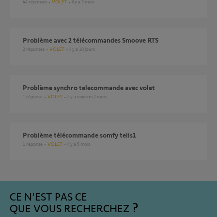
44
réponses
VOLET
il y a 3 mois
Problème avec 2 télécommandes Smoove RTS
2
réponses
VOLET
il y a 10 jours
Problème synchro telecommande avec volet
1
réponse
VOLET
il y a environ 2 mois
Problème télécommande somfy telis1
1
réponse
VOLET
il y a 5 mois
CE N'EST PAS CE
QUE VOUS RECHERCHEZ