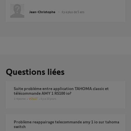
Jean-Christophe
il y a plus de 5 ans
Questions liées
Suite probléme entre application TAHOMA classic et
télécommande AMY 1 RS100 io?
1
réponse
VOLET
il y a 10 jours
Problème reappairage telecommande amy 1 io sur tahoma
switch