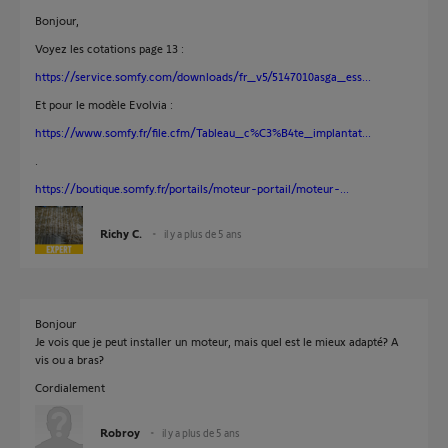
Bonjour,
Voyez les cotations page 13 :
https://service.somfy.com/downloads/fr_v5/5147010asga_ess...
Et pour le modèle Evolvia :
https://www.somfy.fr/file.cfm/Tableau_c%C3%B4te_implantat...
.
https://boutique.somfy.fr/portails/moteur-portail/moteur-...
Richy C.
il y a plus de 5 ans
Bonjour
Je vois que je peut installer un moteur, mais quel est le mieux adapté? A
vis ou a bras?
Cordialement
Robroy
il y a plus de 5 ans