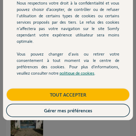
Nous respectons votre droit à la confidentialité et vous
Chauffage
il y a plus de 5 ans
pouvez choisir d’accepter, de contrôler ou de refuser
Participer au fil de discussion
l'utilisation de certains types de cookies ou certains
services proposés par des tiers. Le refus des cookies
Autres produits
n’affectera pas votre navigation sur le site Somfy
cependant votre expérience utilisateur sera moins
Réponses
optimale.
Vous pouvez changer d'avis ou retirer votre
Bonjour,
Devis avec un pro
consentement à tout moment via le centre de
Faites-nous voir des photos de votre portail.
préférences des cookies. Pour plus d’informations,
veuillez consulter notre
politique de cookies
.
Contact
Richy C.
il y a plus de 5 ans
Boutique
TOUT ACCEPTER
Voici, il est en fer
Gérer mes préférences