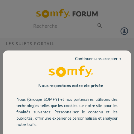
Particuliers
Professionnels
Forum
LES SUJETS PORTAIL
Volet
choix motorisation vis ou bras
Continuer sans accepter →
Bonjour
Portail
Je voudrais installer une motorisation sur mon portail, et j'aurais
aimé savoir qu'elle est la difference entre une motorisation a bras et a
vis.
Garage
Nous respectons votre vie privée
laquelle est le plus fiable malgré les intempéries
PS : j'ai assez de dégagement autour de mes piliers pour accueillir
Nous (Groupe SOMFY) et nos partenaires utilisons des
n'importe quelle motorisation
Sécurité
technologies telles que les cookies sur notre site pour les
finalités suivantes: Personnaliser le contenu et les
Cordialement
publicités, offrir une expérience personnalisée et analyser
Robroy
Domotique
notre trafic.
Robroy