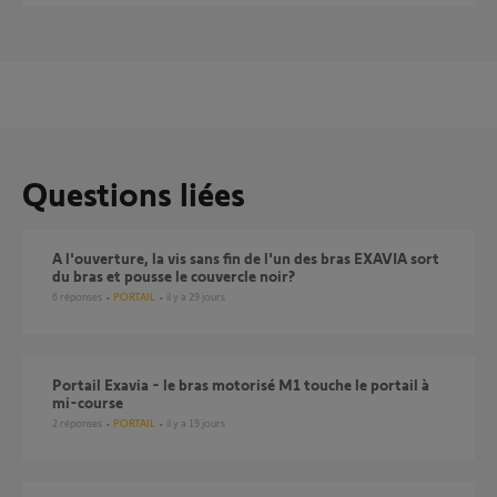
Questions liées
A l'ouverture, la vis sans fin de l'un des bras EXAVIA sort
du bras et pousse le couvercle noir?
6
réponses
PORTAIL
il y a 29 jours
Portail Exavia - le bras motorisé M1 touche le portail à
mi-course
2
réponses
PORTAIL
il y a 19 jours