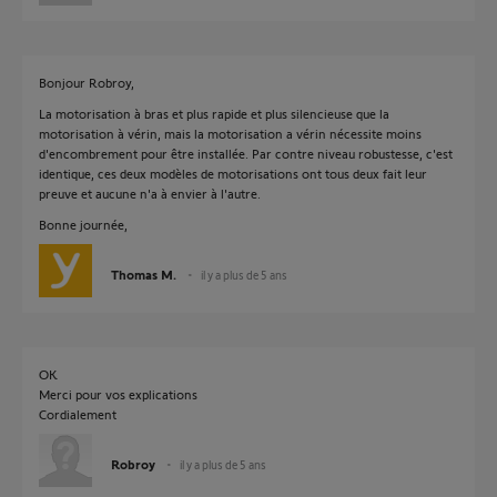
Bonjour Robroy,
La motorisation à bras et plus rapide et plus silencieuse que la
motorisation à vérin, mais la motorisation a vérin nécessite moins
d'encombrement pour être installée. Par contre niveau robustesse, c'est
identique, ces deux modèles de motorisations ont tous deux fait leur
preuve et aucune n'a à envier à l'autre.
Bonne journée,
Thomas M.
il y a plus de 5 ans
OK
Merci pour vos explications
Cordialement
Robroy
il y a plus de 5 ans