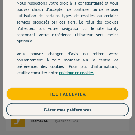
Nous respectons votre droit à la confidentialité et vous
Chauffage
Réponses
pouvez choisir d’accepter, de contrôler ou de refuser
l'utilisation de certains types de cookies ou certains
services proposés par des tiers. Le refus des cookies
Autres produits
Bonjour Nicole
n’affectera pas votre navigation sur le site Somfy
cependant votre expérience utilisateur sera moins
Patientez, vous serez contactée très prochainement par un Yellow.
optimale.
Bonne journée !
Vous pouvez changer d'avis ou retirer votre
Devis avec un pro
Jean-Luc B.
il y a plus de 5 ans
consentement à tout moment via le centre de
préférences des cookies. Pour plus d’informations,
veuillez consulter notre
politique de cookies
.
Contact
Bonjour Nicole,
Boutique
TOUT ACCEPTER
Je vous confirme la suppression et remise à zéro de votre TaHoma, il
pourra de nouveau être activé.
Bonne journée,
Gérer mes préférences
Thomas M.
il y a plus de 5 ans