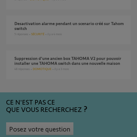
Desactivation alarme pendant un scenario créé sur Tahom
switch
5
réponses
SÉCURITÉ
il y a 4 mois
Suppression d'une ancien box TAHOMA V2 pour pouvoir
installer une TAHOMA switch dans une nouvelle maison
48
réponses
DOMOTIQUE
il y a 3 mois
CE N'EST PAS CE
QUE VOUS RECHERCHEZ
Posez votre question