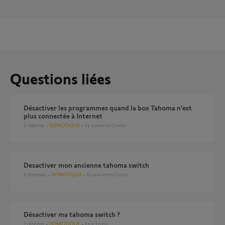
Questions liées
Désactiver les programmes quand la box Tahoma n’est
plus connectée à Internet
1
réponse
DOMOTIQUE
il y a environ 2 mois
desactiver mon ancienne tahoma switch
6
réponses
DOMOTIQUE
il y a environ 2 mois
Désactiver ma tahoma switch ?
1
réponse
DOMOTIQUE
il y a 3 mois