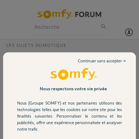
Particuliers
Professionnels
Forum
LES SUJETS DOMOTIQUE
Volet
Désactivation de ma tahoma?
Continuer sans accepter →
Bonjour
Portail
J'ai rempli le formulaire de demande de désactivation de la tahoma
0203 5926 6066 il y a environ 6 jours. Est- ce que c'est en cours?
D'avance merci.
Garage
Nous respectons votre vie privée
Cordialement.
Nous (Groupe SOMFY) et nos partenaires utilisons des
Sécurité
Nicole G.
technologies telles que les cookies sur notre site pour les
il y a plus de 5 ans
finalités suivantes: Personnaliser le contenu et les
Participer au fil de discussion
publicités, offrir une expérience personnalisée et analyser
Domotique
notre trafic.