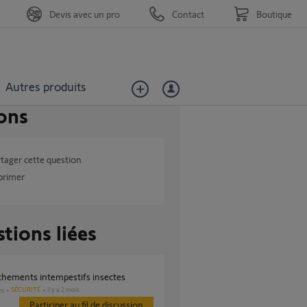
Devis avec un pro
Contact
Boutique
Autres produits
ons
tager cette question
primer
tions liées
nchements intempestifs insectes
SÉCURITÉ
il y a 2 mois
es
Participer au fil de discussion