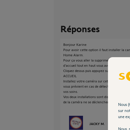
Réponses
Bonjour Karine
Pour avoir cette option il faut installer la c
Home Alarm.
Pour ça vous aller la supprimer dans votre ins
d'accueil tout en haut vous avez le nom de v
Cliquez dessus puis appuyez sur le "+" bleu po
ACCUEIL
Installez votre caméra sur cette nouvelle inst
vous prévient en cas de détection et le décle
vos soins.
Vos deux installations sont distinctes. En 
de la caméra ne se déclenchera plus.
Nous (
sur not
une exp
JACKY M.
il y a plus de 5
Nous r