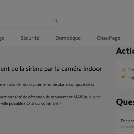
ge
Sécurité
Domotique
Chauffage
Acti
ent de la sirène par la caméra indoor
Par
Im
or en plus de mon système home alarm composé de la
fonctionnalité de détection de mouvement MAIS qu'elle ne
Ques
-elle possible ? Et si oui comment ?
Décle
15
répons