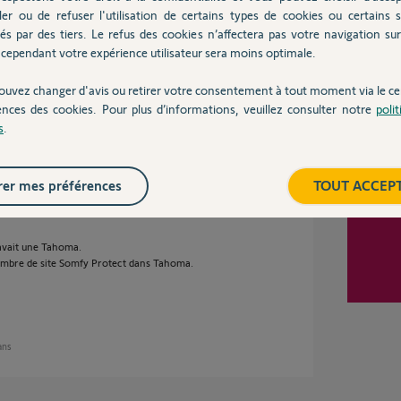
ler ou de refuser l'utilisation de certains types de cookies ou certains s
és par des tiers. Le refus des cookies n’affectera pas votre navigation sur 
cependant votre expérience utilisateur sera moins optimale.
rôler les deux "sites" avec la même tahoma par
ouvez changer d'avis ou retirer votre consentement à tout moment via le ce
ences des cookies. Pour plus d’informations, veuillez consulter notre
poli
s
.
er mes préférences
TOUT ACCEP
y avait une Tahoma.
 nombre de site Somfy Protect dans Tahoma.
 ans