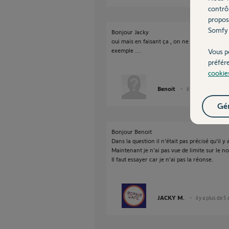
contrô
propos
Somfy 
Bonjour Jacky
oui mais en faisant ça , on ne peux pas cont
exemple ....
Vous p
préfér
cookie
Benoit
il y a plus de 5 ans
Gér
Bonjour Benoit
Dans la question il n'était pas précisé qu'il 
Maintenant je n'ai pas vue de limite sur le
Il faut essayer car je n'ai pas la réonse.
JACKY M.
il y a plus de 5