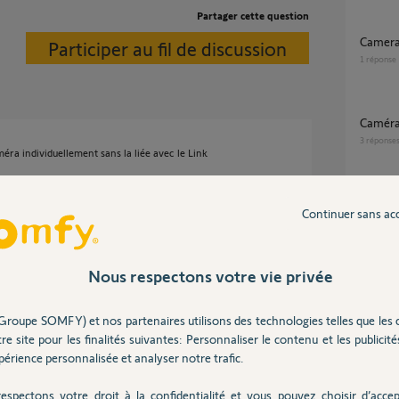
Partager cette question
camera
Participer au fil de discussion
1
réponse
Caméra
3
réponse
améra individuellement sans la liée avec le Link
tallation actuelle et ensuite sur l'écran
otre installation; Bien souvent c'est MAISON.
Camér
Continuer sans ac
ur créer une nouvelle installation Ex :
1
réponse
allation. Celle ci devient alors autonome, elle
nchement de la sirène ne peut être fait que par
Nous respectons votre vie privée
Caméra intérieur INDOOR (à quand du
cas de déclenchement de Home Alarm, la sirène
nouvea
8
réponse
Groupe SOMFY) et nos partenaires utilisons des technologies telles que les 
re site pour les finalités suivantes: Personnaliser le contenu et les publicités
érience personnalisée et analyser notre trafic.
 ans
Inter
espectons votre droit à la confidentialité et vous pouvez choisir d’accep