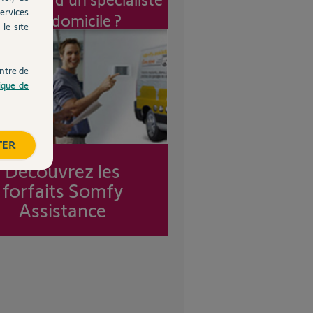
ervices
à mon domicile ?
le site
ntre de
tique de
TER
Découvrez les
forfaits Somfy
Assistance