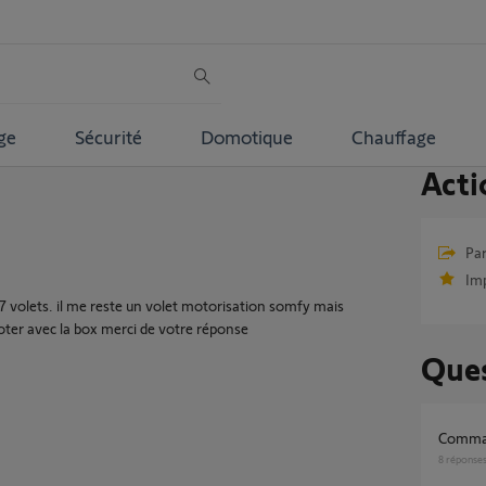
ge
Sécurité
Domotique
Chauffage
Acti
Par
Im
7 volets. il me reste un volet motorisation somfy mais
piloter avec la box merci de votre réponse
Ques
Comman
8
réponse