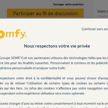
Partager cette question
Volets 
Participer au fil de discussion
3
réponse
Continuer sans ac
6 volets roulants Somfy filaire 3 fils par
interru
5
réponse
Nous respectons votre vie privée
r-volet-roulant...
Groupe SOMFY) et nos partenaires utilisons des technologies telles que les 
Installer un store banne filaire ou non filaire
re site pour les finalités suivantes: Personnaliser le contenu et les publicités
sur un
 ans
érience personnalisée et analyser notre trafic.
1
réponse
espectons votre droit à la confidentialité et vous pouvez choisir d’accep
ler ou de refuser l'utilisation de certains types de cookies ou certains s
Reset
és par des tiers. Le refus des cookies n’affectera pas votre navigation sur 
4
réponse
cependant votre expérience utilisateur sera moins optimale.
Posez votre question
ouvez changer d'avis ou retirer votre consentement à tout moment via le ce
CHEZ