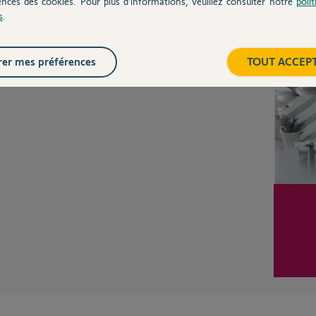
ences des cookies. Pour plus d’informations, veuillez consulter notre
poli
s
.
Inter
er mes préférences
TOUT ACCEP