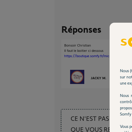
Réponses
Bonsoir Christian
Il faut le boitier ci dessous
https://boutique.somfy.fr/micro-module-pou
Nous (
sur not
JACKY M.
il y a plus de 5
une exp
Nous r
contrô
propos
Somfy 
CE N'EST PAS CE
Vous p
QUE VOUS RECHER