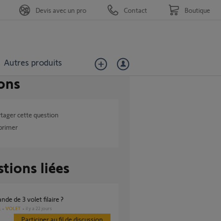
Devis avec un pro
Contact
Boutique
Autres produits
ons
tager cette question
primer
tions liées
de de 3 volet filaire ?
VOLET
il y a 22 jours
s
Participer au fil de discussion