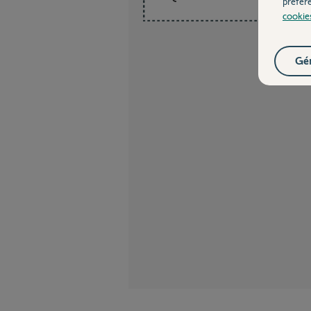
préfér
cookie
Gér