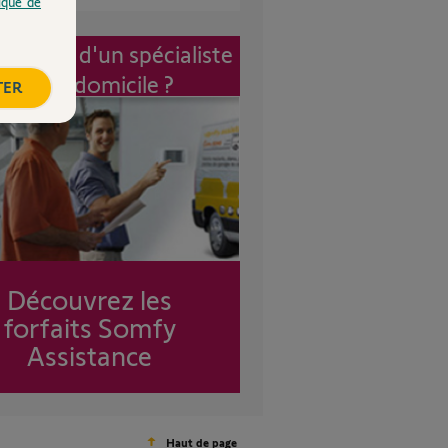
tique de
vention d'un spécialiste
à mon domicile ?
TER
Découvrez les
forfaits Somfy
Assistance
Haut de page