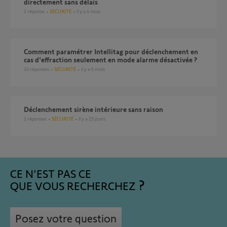
directement sans délais
1
réponse
SÉCURITÉ
il y a 4 mois
Comment paramétrer Intellitag pour déclenchement en
cas d'effraction seulement en mode alarme désactivée ?
14
réponses
SÉCURITÉ
il y a 6 mois
Déclenchement sirène intérieure sans raison
2
réponses
SÉCURITÉ
il y a 25 jours
CE N'EST PAS CE
QUE VOUS RECHERCHEZ
Posez votre question