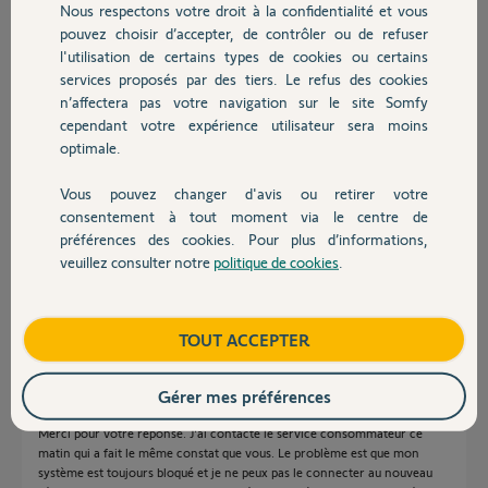
Nous respectons votre droit à la confidentialité et vous
Chauffage
pouvez choisir d’accepter, de contrôler ou de refuser
l'utilisation de certains types de cookies ou certains
Réponses
services proposés par des tiers. Le refus des cookies
Autres produits
n’affectera pas votre navigation sur le site Somfy
cependant votre expérience utilisateur sera moins
optimale.
Bonjour Alexis,
Je vois que votre système d'alarme est de nouveau connecté, pouvez-
Vous pouvez changer d'avis ou retirer votre
vous me confirmer que vous avez réussi à effectuer la procédure de
Devis avec un pro
consentement à tout moment via le centre de
changement de réseau WiFi ?
préférences des cookies. Pour plus d’informations,
Bonne journée,
veuillez consulter notre
politique de cookies
.
Contact
Thomas M.
il y a plus de 5 ans
Boutique
TOUT ACCEPTER
Gérer mes préférences
Bonjour Thomas,
Merci pour votre réponse. J'ai contacté le service consommateur ce
matin qui a fait le même constat que vous. Le problème est que mon
système est toujours bloqué et je ne peux pas le connecter au nouveau