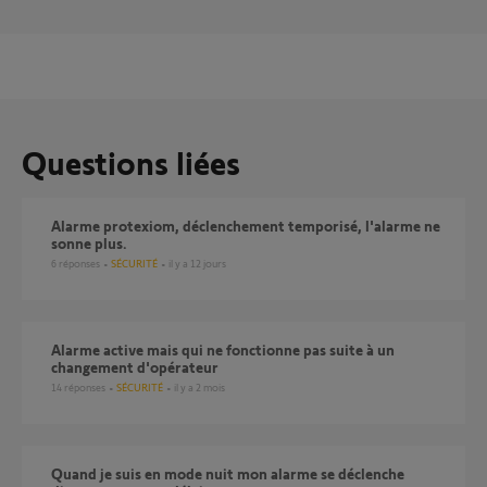
Questions liées
alarme protexiom, déclenchement temporisé, l'alarme ne
sonne plus.
6
réponses
SÉCURITÉ
il y a 12 jours
Alarme active mais qui ne fonctionne pas suite à un
changement d'opérateur
14
réponses
SÉCURITÉ
il y a 2 mois
Quand je suis en mode nuit mon alarme se déclenche