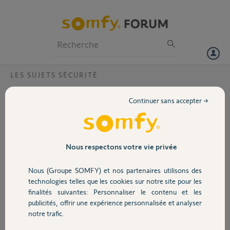
Particuliers
Professionnels
Forum
LES SUJETS SÉCURITÉ
Volet
Changement wifi, alarme déclenchée ?
Continuer sans accepter →
Bonjour,
Portail
J'ai changé mon réseau wifi, ce qui a déclenché l'alarme et depuis je
ne peux plus changer mon réseau wifi sur l'application. Voici mon
Garage
Nous respectons votre vie privée
numéro MAC : e04f43b8f0c6.
Pourriez vous m'aider pour réinitialiser mon système ?
Nous (Groupe SOMFY) et nos partenaires utilisons des
Sécurité
Merci par avance.
technologies telles que les cookies sur notre site pour les
finalités suivantes: Personnaliser le contenu et les
publicités, offrir une expérience personnalisée et analyser
Alexis
Domotique
notre trafic.
il y a plus de 5 ans
Participer au fil de discussion