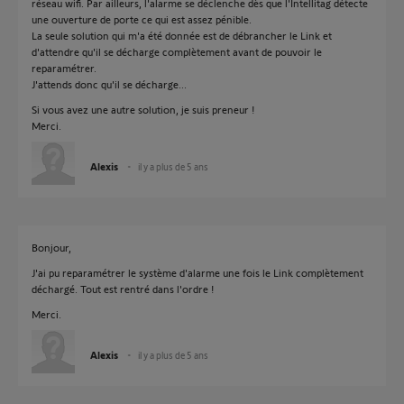
réseau wifi. Par ailleurs, l'alarme se déclenche dès que l'Intellitag détecte
une ouverture de porte ce qui est assez pénible.
La seule solution qui m'a été donnée est de débrancher le Link et
d'attendre qu'il se décharge complètement avant de pouvoir le
reparamétrer.
J'attends donc qu'il se décharge...
Si vous avez une autre solution, je suis preneur !
Merci.
Alexis
il y a plus de 5 ans
Bonjour,
J'ai pu reparamétrer le système d'alarme une fois le Link complètement
déchargé. Tout est rentré dans l'ordre !
Merci.
Alexis
il y a plus de 5 ans