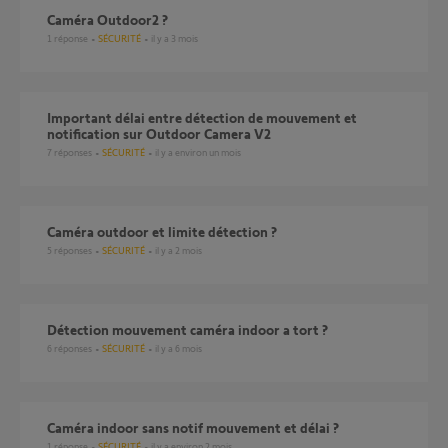
Caméra Outdoor2 ?
1
réponse
SÉCURITÉ
il y a 3 mois
Important délai entre détection de mouvement et
notification sur Outdoor Camera V2
7
réponses
SÉCURITÉ
il y a environ un mois
Caméra outdoor et limite détection ?
5
réponses
SÉCURITÉ
il y a 2 mois
Détection mouvement caméra indoor a tort ?
6
réponses
SÉCURITÉ
il y a 6 mois
Caméra indoor sans notif mouvement et délai ?
1
réponse
SÉCURITÉ
il y a environ 2 mois