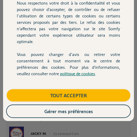
Participer au fil de discussion
Nous respectons votre droit à la confidentialité et vous
Chauffage
pouvez choisir d’accepter, de contrôler ou de refuser
l'utilisation de certains types de cookies ou certains
services proposés par des tiers. Le refus des cookies
Autres produits
n’affectera pas votre navigation sur le site Somfy
cependant votre expérience utilisateur sera moins
Bonjour.
optimale.
Il n'y a pas de liste des points a vérifier pour les déclenchements
intempestifs de la caméra.
Vous pouvez changer d'avis ou retirer votre
Devis avec un pro
Maintenant il est très facile de savoir si la caméra à un problème. Il suffit
consentement à tout moment via le centre de
de masquer pendant quelques temps le radar infrarouge de la caméra
préférences des cookies. Pour plus d’informations,
tout en la laissant en mode détection.
veuillez consulter notre
politique de cookies
.
Contact
Si elle à un problème, elle va continuer a faire des déclenchements
intempestifs, par contre si elle n'a plus de déclenchement, soit le radar
est défectueux soit il voit quelque chose que vous ne voyez pas.
Boutique
TOUT ACCEPTER
Je rappel le mode de fonctionnement de la détection :
Le radar détecte une présence de chaleur. Il passe la main à la caméra qui
analyse l'image pour voir si il y a des changements (tout est pris en
Gérer mes préférences
compte, y compris les rayons du soleil). Si la caméra détecte un
changement d'image alors alarme.
JACKY M.
il y a presque 5 ans