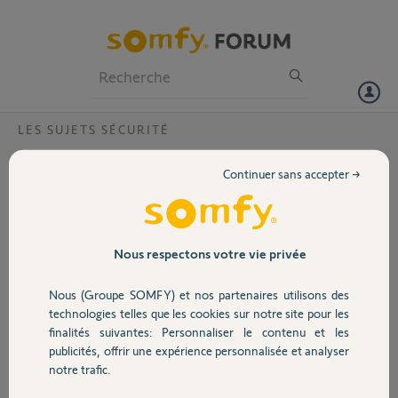
Particuliers
Professionnels
Forum
LES SUJETS SÉCURITÉ
Volet
pourquoi ma caméra détecte un
Continuer sans accepter →
mouvement alors qu'il n'y a personne dans
Portail
la maison ?
Bonjour,
Garage
Nous respectons votre vie privée
Lorsque j'active mon alarme, ma caméra détecte aussitôt un
mouvement alors qu'il n'y a personne dans la maison.
Nous (Groupe SOMFY) et nos partenaires utilisons des
Sécurité
Aussi, lorsque sur l'application je veux accéder à la vidéo, elle n'est
technologies telles que les cookies sur notre site pour les
pratiquement jamais disponible.
finalités suivantes: Personnaliser le contenu et les
publicités, offrir une expérience personnalisée et analyser
Domotique
Angélique M.
notre trafic.
il y a plus de 5 ans