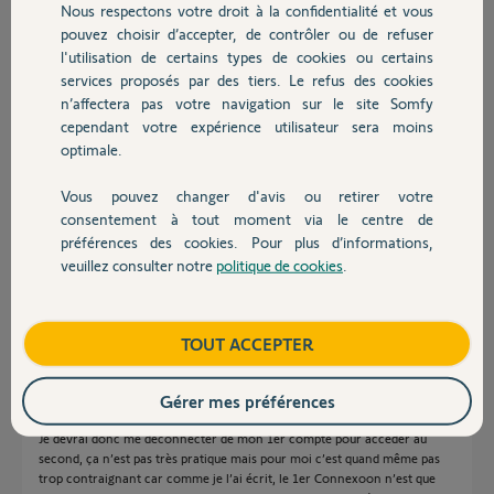
Nous respectons votre droit à la confidentialité et vous
Chauffage
Participer au fil de discussion
pouvez choisir d’accepter, de contrôler ou de refuser
l'utilisation de certains types de cookies ou certains
services proposés par des tiers. Le refus des cookies
Autres produits
n’affectera pas votre navigation sur le site Somfy
Réponses
cependant votre expérience utilisateur sera moins
optimale.
Bonjour
Vous pouvez changer d'avis ou retirer votre
Devis avec un pro
consentement à tout moment via le centre de
Il n'y a pas de solution "multi box" aujourd'hui.
Il vous faut créer 2 comptes différents.
préférences des cookies. Pour plus d’informations,
veuillez consulter notre
politique de cookies
.
Bonne journée !
Contact
Jean-Luc B.
il y a plus de 5 ans
Boutique
TOUT ACCEPTER
Gérer mes préférences
Merci Jean-Luc pour la réponse rapide.
Je devrai donc me déconnecter de mon 1er compte pour accéder au
second, ça n’est pas très pratique mais pour moi c’est quand même pas
trop contraignant car comme je l’ai écrit, le 1er Connexoon n’est que