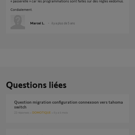
« passerelle » car les programmations sont faites sur des règles eedomus.
Cordialement.
Marcel L.
il y a plus de 5 ans
Questions liées
Question migration configuration connexoon vers tahoma
switch
22
réponses
DOMOTIQUE
il y a 4 mois