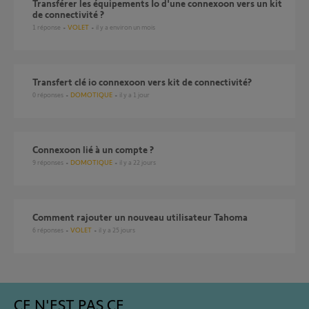
Transférer les équipements Io d'une connexoon vers un kit
de connectivité ?
1
réponse
VOLET
il y a environ un mois
transfert clé io connexoon vers kit de connectivité?
0
réponses
DOMOTIQUE
il y a 1 jour
Connexoon lié à un compte ?
9
réponses
DOMOTIQUE
il y a 22 jours
Comment rajouter un nouveau utilisateur Tahoma
6
réponses
VOLET
il y a 25 jours
CE N'EST PAS CE