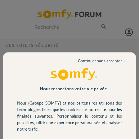
Particuliers
Professionnels
Forum
LES SUJETS SÉCURITÉ
Volet
mise en route de l'alarme Protexiom
Continuer sans accepter →
Bonjour,
Portail
quand mon alarme est mise en marche depuis l'application web, les
tests d'alarme avec ouverture de porte et capteur volumétrique
Garage
Nous respectons votre vie privée
fonctionne.
Quand l'alarme est mise en service depuis l'application, ni la
Nous (Groupe SOMFY) et nos partenaires utilisons des
détection volumétrique ni les capteurs d'ouverture de porte ne
Sécurité
technologies telles que les cookies sur notre site pour les
déclenchent l'alarme alors qu'elle est bien en service. Que faut il
finalités suivantes: Personnaliser le contenu et les
faire?
publicités, offrir une expérience personnalisée et analyser
Domotique
Merci pour votre aide.
notre trafic.
Merci,