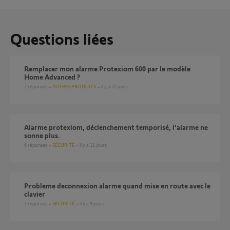
Questions liées
Remplacer mon alarme Protexiom 600 par le modèle
Home Advanced ?
2
réponses
AUTRES PRODUITS
il y a 27 jours
alarme protexiom, déclenchement temporisé, l'alarme ne
sonne plus.
6
réponses
SÉCURITÉ
il y a 11 jours
probleme deconnexion alarme quand mise en route avec le
clavier
3
réponses
SÉCURITÉ
il y a 9 jours