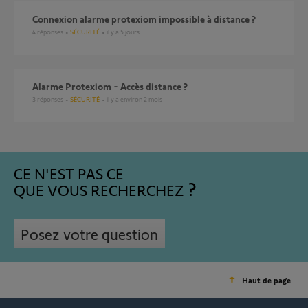
Connexion alarme protexiom impossible à distance ?
4
réponses
SÉCURITÉ
il y a 5 jours
Alarme Protexiom - Accès distance ?
3
réponses
SÉCURITÉ
il y a environ 2 mois
CE N'EST PAS CE
QUE VOUS RECHERCHEZ
Posez votre question
Haut de page