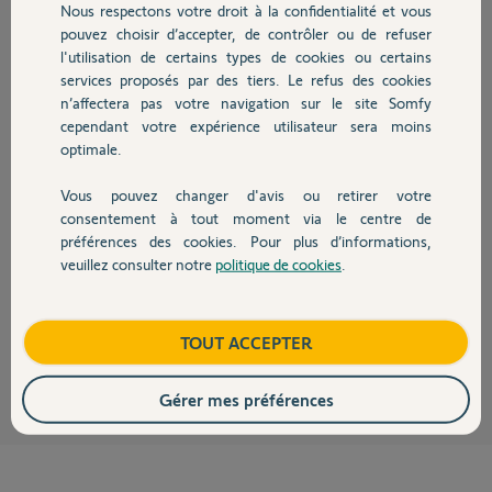
Nous respectons votre droit à la confidentialité et vous
Chauffage
pouvez choisir d’accepter, de contrôler ou de refuser
Norbert P.
l'utilisation de certains types de cookies ou certains
il y a plus de 5 ans
services proposés par des tiers. Le refus des cookies
Autres produits
Participer au fil de discussion
n’affectera pas votre navigation sur le site Somfy
cependant votre expérience utilisateur sera moins
optimale.
Réponses
Vous pouvez changer d'avis ou retirer votre
Devis avec un pro
consentement à tout moment via le centre de
préférences des cookies. Pour plus d’informations,
Bonjour Norbert.
veuillez consulter notre
politique de cookies
.
Contact
Quand vous activez l'alarme, il faut attendre quelques minutes avant de
faire les tests de déclenchement.
Boutique
TOUT ACCEPTER
JACKY M.
il y a plus de 5 ans
Gérer mes préférences