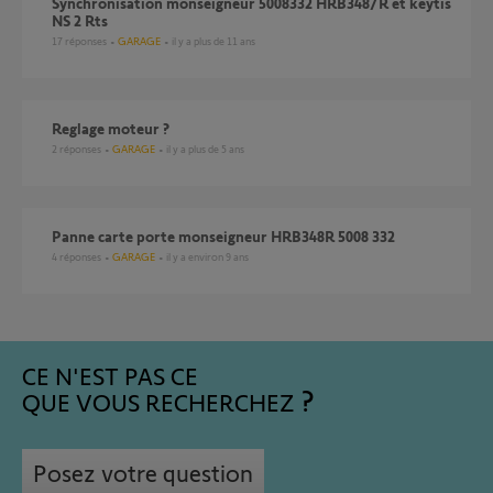
Synchronisation monseigneur 5008332 HRB348/R et keytis
NS 2 Rts
17
réponses
GARAGE
il y a plus de 11 ans
reglage moteur ?
2
réponses
GARAGE
il y a plus de 5 ans
panne carte porte monseigneur HRB348R 5008 332
4
réponses
GARAGE
il y a environ 9 ans
CE N'EST PAS CE
QUE VOUS RECHERCHEZ
Posez votre question