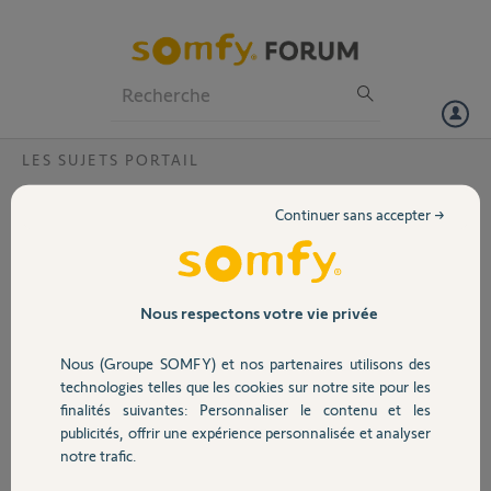
Particuliers
Professionnels
Forum
LES SUJETS PORTAIL
Volet
Manuel utilisation Monseigneur HRB 348
Continuer sans accepter →
Bonjour,
Portail
Je recherche la notice d'utilisation Monseigneur 5 008 332 HRB 348
merci
Garage
Nous respectons votre vie privée
Merci,
Nous (Groupe SOMFY) et nos partenaires utilisons des
Sécurité
PIERRE K.
technologies telles que les cookies sur notre site pour les
il y a plus de 5 ans
finalités suivantes: Personnaliser le contenu et les
Participer au fil de discussion
publicités, offrir une expérience personnalisée et analyser
Domotique
notre trafic.