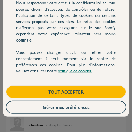
Nous respectons votre droit à la confidentialité et vous
Chauffage
Réponses
pouvez choisir d’accepter, de contrôler ou de refuser
l'utilisation de certains types de cookies ou certains
services proposés par des tiers. Le refus des cookies
Autres produits
Bonjour
n’affectera pas votre navigation sur le site Somfy
cependant votre expérience utilisateur sera moins
Vous avez donc un Marly 500C+ ou 700C+, RTS. (Monseigneur).
Voyez si cette documentation correspond à votre motorisation.
optimale.
Bonne journée !
Vous pouvez changer d'avis ou retirer votre
Devis avec un pro
Marly-ind-B.pdf
consentement à tout moment via le centre de
4,2 Mo
préférences des cookies. Pour plus d’informations,
veuillez consulter notre
politique de cookies
.
Contact
Jean-Luc B.
il y a plus de 5 ans
Boutique
TOUT ACCEPTER
Gérer mes préférences
Bonjour,après coupure d'électricité générale mon moteur clignote c'est
un Monseigneur HRB 348/R ,je ne peux pas m en servir Merci
christian
il y a plus d'un an