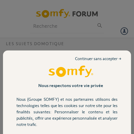
Particuliers
Professionnels
Forum
LES SUJETS DOMOTIQUE
Volet
Problème de fermeture de portail moteur
Continuer sans accepter →
Elixo 500 3S io avec Tahoma ?
Portail
Bonjour,
la fermeture du portail (via l'application Android OU par la
Garage
programmation tahomalink (fermeture à 20h via agenda et scénario)
Nous respectons votre vie privée
ne fonctionnent plus depuis plusieurs jours. Du coup je passe par
l'interface tahomalink avec mon ordinateur, la manoeuvre est
Nous (Groupe SOMFY) et nos partenaires utilisons des
Sécurité
opérationnelle. Pour info je n'ai jamais le problème à l'ouverture :
technologies telles que les cookies sur notre site pour les
application OU programmation, ça fonctionne bien, bizarre...
finalités suivantes: Personnaliser le contenu et les
Est-ce que quelqu'un a ce problème et a trouvé la solution ?
publicités, offrir une expérience personnalisée et analyser
Domotique
Merci.
notre trafic.