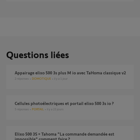
Questions liées
Appairage elixo 500 3s plus M io avec TaHoma classique v2
2
réponses
DOMOTIQUE
il y a 1 jour
Cellules photoélectriques et portail elixo 500 3s io ?
5
réponses
PORTAIL
il y a 23 jours
Elixo 500 3S + Tahoma "La commande demandée est
impossible" comment faire ?