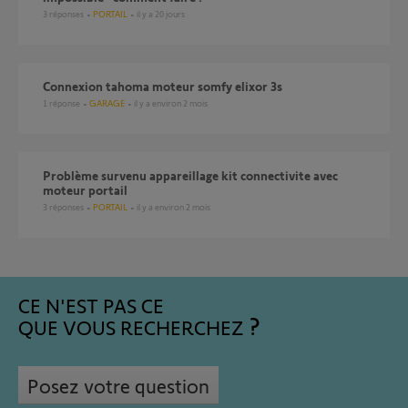
3
réponses
PORTAIL
il y a 20 jours
Connexion tahoma moteur somfy elixor 3s
1
réponse
GARAGE
il y a environ 2 mois
problème survenu appareillage kit connectivite avec
moteur portail
3
réponses
PORTAIL
il y a environ 2 mois
CE N'EST PAS CE
QUE VOUS RECHERCHEZ
Posez votre question