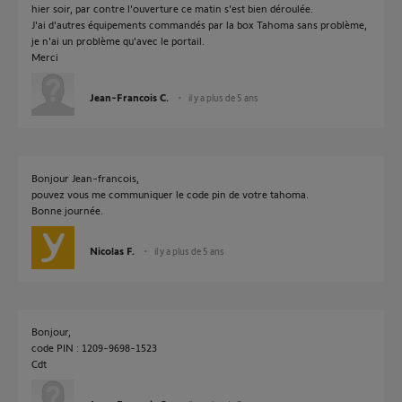
hier soir, par contre l'ouverture ce matin s'est bien déroulée.
J'ai d'autres équipements commandés par la box Tahoma sans problème,
je n'ai un problème qu'avec le portail.
Merci
Jean-Francois C.
il y a plus de 5 ans
Bonjour Jean-francois,
pouvez vous me communiquer le code pin de votre tahoma.
Bonne journée.
Nicolas F.
il y a plus de 5 ans
Bonjour,
code PIN : 1209-9698-1523
Cdt