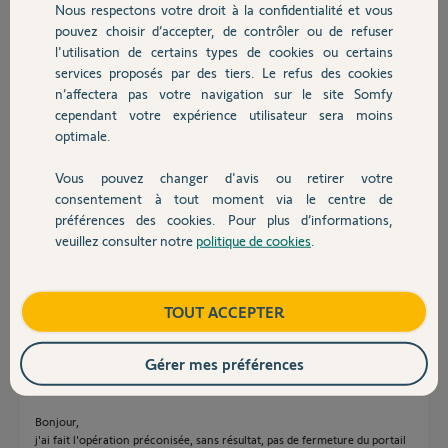
Jean-Francois C.
Nous respectons votre droit à la confidentialité et vous
Chauffage
il y a plus de 5 ans
pouvez choisir d’accepter, de contrôler ou de refuser
Participer au fil de discussion
l'utilisation de certains types de cookies ou certains
services proposés par des tiers. Le refus des cookies
Autres produits
n’affectera pas votre navigation sur le site Somfy
cependant votre expérience utilisateur sera moins
Réponses
optimale.
Vous pouvez changer d'avis ou retirer votre
Devis avec un pro
Bonjour,
consentement à tout moment via le centre de
préférences des cookies. Pour plus d’informations,
tentez une resynchro de votre Tahoma.
veuillez consulter notre
politique de cookies
.
https://forum.somfy.fr/questions/1626676-faq-video-effectuer-
Contact
resynchronisation-tahoma
Bon WE.
Boutique
TOUT ACCEPTER
André N.
il y a plus de 5 ans
Gérer mes préférences
Bonjour,
j'ai fait l'opération préconisée, sans résultat, pas de fermeture du portail