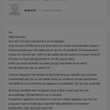
André N.
il y a environ 5 ans
Re
Déjà fait aussi.
Ceci dit c’est bon maintenant, je m’explique :
Cela m’a pris la tête alors j’ai tout remis en mode usine (double coupure,
toussa toussa) pour me débarrasser de ma clé système. (Heureusement
j’avais un smoove par volet et des boîtes de dérivation à chaque moteur).
Ensuite j’ai tout reprogrammé en fin de course auto.
Enfin j’ai voulu réveiller un volet (prog 2 secondes va et vient).
Pas de détection par la switch !!!!
C’est en essayant son bouton prog (comme pour ajouter une nouvelle
commande) que j’ai vu une diode verte sur le dessus et que maintenant
elle détecte correctement les appareils compatibles. (Et les key système).
Bref tout semblait bien se passer mais la box n’avait pas fini son
paramétrage. (Diode éteinte sur le dessus).
Finalement après la connexion à internet il fallait appuyer une fois sur
prog pour que la diode (qui clignotait bleu pendant la connexion
bluetooth) reste verte permanente.