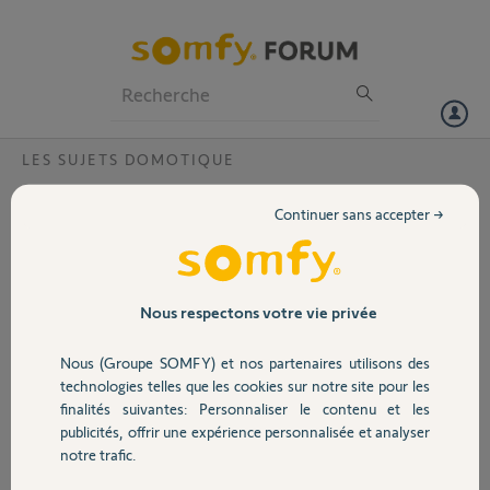
Particuliers
Professionnels
Forum
LES SUJETS DOMOTIQUE
Volet
Transfert de la clé système depuis une
Continuer sans accepter →
ancienne telis 1 2w vers TaHoma switch ?
Portail
Bonjour,
La procédure de transfert de la clé
Garage
(dans assistance avancée gestion
Nous respectons votre vie privée
clé io) n’aboutit jamais avec ma
vieille telis 1 2w.
Nous (Groupe SOMFY) et nos partenaires utilisons des
Sécurité
Quelqu’un aurait-il une
technologies telles que les cookies sur notre site pour les
vidéo/tutoriel complet pour voir si
finalités suivantes: Personnaliser le contenu et les
c’est moi qui ne fait pas
publicités, offrir une expérience personnalisée et analyser
Domotique
correctement la manip’ ?
notre trafic.
Quand je fait recevoir une clé io puis
télécommande, il me demande