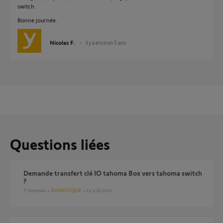
switch.
Bonne journée.
Nicolas F.
il y a environ 5 ans
Questions liées
Demande transfert clé IO tahoma Box vers tahoma switch
?
7
réponses
DOMOTIQUE
il y a 20 jours