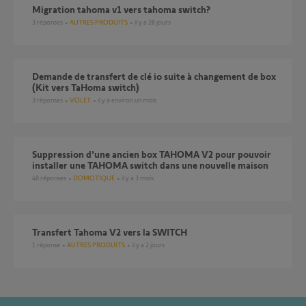
Migration tahoma v1 vers tahoma switch?
3
réponses
AUTRES PRODUITS
il y a 26 jours
Demande de transfert de clé io suite à changement de box
(Kit vers TaHoma switch)
3
réponses
VOLET
il y a environ un mois
Suppression d'une ancien box TAHOMA V2 pour pouvoir
installer une TAHOMA switch dans une nouvelle maison
48
réponses
DOMOTIQUE
il y a 3 mois
Transfert Tahoma V2 vers la SWITCH
1
réponse
AUTRES PRODUITS
il y a 2 jours