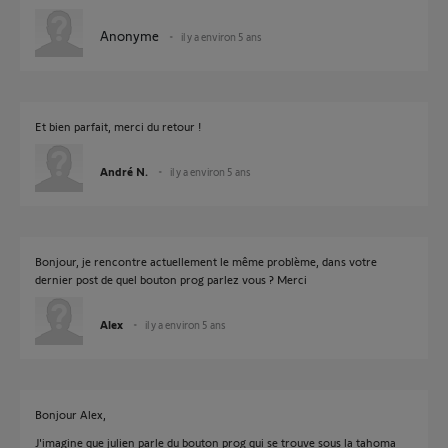
Anonyme
il y a environ 5 ans
Et bien parfait, merci du retour !
André N.
il y a environ 5 ans
Bonjour, je rencontre actuellement le même problème, dans votre
dernier post de quel bouton prog parlez vous ? Merci
Alex
il y a environ 5 ans
Bonjour Alex,
J'imagine que julien parle du bouton prog qui se trouve sous la tahoma