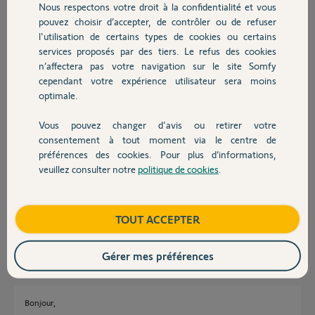
Nous respectons votre droit à la confidentialité et vous
Chauffage
d’identifier le bouton key. Jusque là
pouvez choisir d’accepter, de contrôler ou de refuser
c’est bon. Ensuite que j’appuie sur le
l'utilisation de certains types de cookies ou certains
bouton key deux bonne seconde (diode verte clignotant lentement)
services proposés par des tiers. Le refus des cookies
Autres produits
avant ou après avoir appuyé sur suivant, le résultat est le même :
n’affectera pas votre navigation sur le site Somfy
« échec du transfert » s’affiche pendant une seconde puis « transfert
cependant votre expérience utilisateur sera moins
en cours » et ça reste comme cela ad vitam eternam.
optimale.
J’ai bien envie de remettre mes volets en mode usine.
Merci par avance pour votre aide.
Vous pouvez changer d'avis ou retirer votre
Devis avec un pro
Merci,
consentement à tout moment via le centre de
préférences des cookies. Pour plus d’informations,
Anonyme
veuillez consulter notre
politique de cookies
.
Contact
il y a environ 5 ans
Participer au fil de discussion
Boutique
TOUT ACCEPTER
Réponses
Gérer mes préférences
Bonjour,