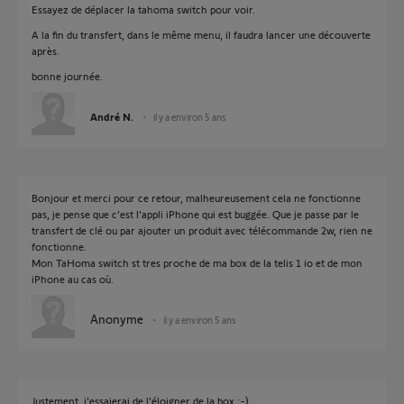
Essayez de déplacer la tahoma switch pour voir.
A la fin du transfert, dans le même menu, il faudra lancer une découverte
après.
bonne journée.
André N.
il y a environ 5 ans
Bonjour et merci pour ce retour, malheureusement cela ne fonctionne
pas, je pense que c’est l’appli iPhone qui est buggée. Que je passe par le
transfert de clé ou par ajouter un produit avec télécommande 2w, rien ne
fonctionne.
Mon TaHoma switch st tres proche de ma box de la telis 1 io et de mon
iPhone au cas où.
Anonyme
il y a environ 5 ans
Justement, j'essaierai de l'éloigner de la box ;-)