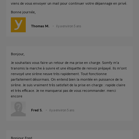
viens de vous envoyer un mail pour continuer votre dépannage en privé.
Bonne journée,
Thomas M.
il y a environ 5 ans
Bonjour,
Je souhaitais vous faire un retour de ma prise en charge. Somfy m'a
transmis la marche à suivre et une étiquette de renvoi prépayé. Ils m'ont
renvoyé une sirène neuve très rapidement. Tout fonctionne
parfaitement désormais. On entend bien la montée en puissance de la
sirène. Je suis vraiment très satisfait de la prise en charge : rapide claire
et très efficace. Je ne manquerai pas de vous recommander. merci
encore
Fred S.
il y a environ 5 ans
Bonjour Fred