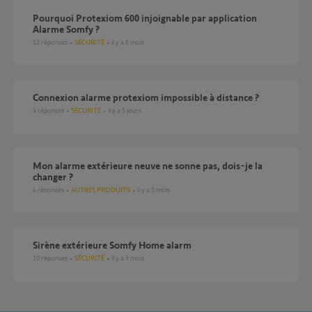
Pourquoi Protexiom 600 injoignable par application
Alarme Somfy ?
12
réponses
SÉCURITÉ
il y a 6 mois
Connexion alarme protexiom impossible à distance ?
4
réponses
SÉCURITÉ
il y a 5 jours
Mon alarme extérieure neuve ne sonne pas, dois-je la
changer ?
4
réponses
AUTRES PRODUITS
il y a 5 mois
Sirène extérieure Somfy Home alarm
10
réponses
SÉCURITÉ
il y a 3 mois