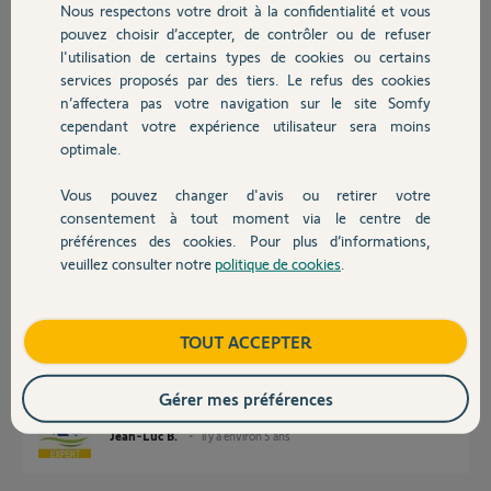
Merci,
Nous respectons votre droit à la confidentialité et vous
Chauffage
pouvez choisir d’accepter, de contrôler ou de refuser
l'utilisation de certains types de cookies ou certains
Fred S.
il y a environ 5 ans
services proposés par des tiers. Le refus des cookies
Autres produits
n’affectera pas votre navigation sur le site Somfy
Participer au fil de discussion
cependant votre expérience utilisateur sera moins
optimale.
Réponses
Vous pouvez changer d'avis ou retirer votre
Devis avec un pro
consentement à tout moment via le centre de
préférences des cookies. Pour plus d’informations,
veuillez consulter notre
politique de cookies
.
Bonjour Fred
Contact
Lors d'une détection intrusion, la sirène extérieure commence a flasher,
puis émet un signal faible pendant environ 10 à 12 secondes, et
seulement après, elle envoie la pleine puissance.
Boutique
TOUT ACCEPTER
Avez-vous attendu suffisamment ?
Bonne journée !
Gérer mes préférences
Jean-Luc B.
il y a environ 5 ans