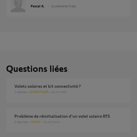
Pascal A.
il y a environ 5 ans
Questions liées
Volets solaires et kit connectivité ?
1
réponse
DOMOTIQUE
il y a 5 mois
Problème de réinitialisation d'un volet solaire RTS
2
réponses
VOLET
il y a 11 jours