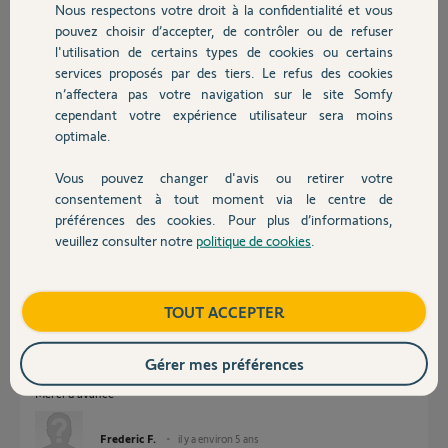
Nous respectons votre droit à la confidentialité et vous
Chauffage
pouvez choisir d’accepter, de contrôler ou de refuser
l'utilisation de certains types de cookies ou certains
Réponses
services proposés par des tiers. Le refus des cookies
Autres produits
n’affectera pas votre navigation sur le site Somfy
cependant votre expérience utilisateur sera moins
optimale.
Bonjour,
Soyons précis, les moteurs sont-ils bien des Somfy RTS ? Car, vous citer
Vous pouvez changer d'avis ou retirer votre
Soprofem ?
Devis avec un pro
consentement à tout moment via le centre de
CdL
préférences des cookies. Pour plus d’informations,
veuillez consulter notre
politique de cookies
.
Contact
Anonyme
il y a environ 5 ans
Boutique
TOUT ACCEPTER
Je recherche egalement si la "Somfy 1870870 - Pack TaHoma Box" est
Gérer mes préférences
comptatible avec les volet soprofen M Soft 2 solaires ??
Merci d'avance
Frederic F.
il y a environ 5 ans