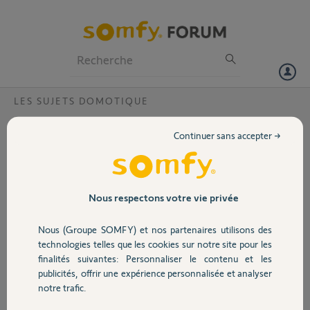
Particuliers
Professionnels
Forum
LES SUJETS DOMOTIQUE
Volet
Volet soprofen solaire rts et tahoma
Continuer sans accepter →
Bonjour,
Portail
Je viens de monter des volets roulants solaires rts ms soft 2 soprofen
mais je n'arrive pas à les ajouter en équipement sur la tahoma box.
Garage
Nous respectons votre vie privée
Pouvez vous me donner la procédure ?
Nous (Groupe SOMFY) et nos partenaires utilisons des
Sécurité
Merci,
technologies telles que les cookies sur notre site pour les
finalités suivantes: Personnaliser le contenu et les
publicités, offrir une expérience personnalisée et analyser
Dimitri P.
Domotique
notre trafic.
il y a environ 5 ans
Participer au fil de discussion