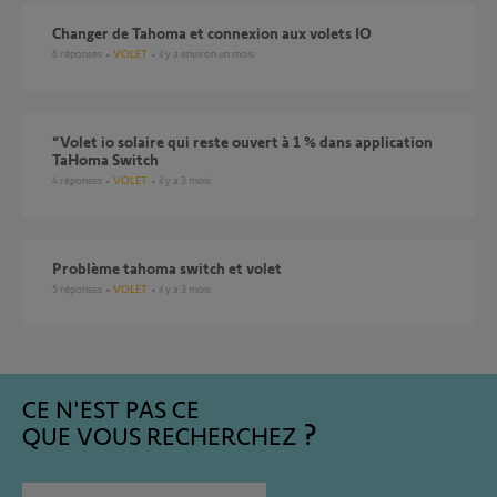
Changer de Tahoma et connexion aux volets IO
6
réponses
VOLET
il y a environ un mois
“Volet io solaire qui reste ouvert à 1 % dans application
TaHoma Switch
4
réponses
VOLET
il y a 3 mois
Problème tahoma switch et volet
5
réponses
VOLET
il y a 3 mois
CE N'EST PAS CE
QUE VOUS RECHERCHEZ